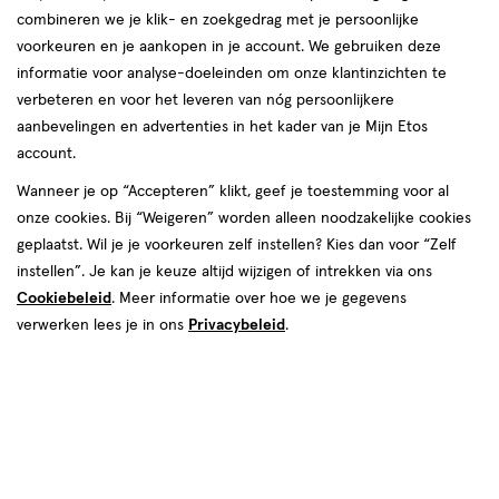
combineren we je klik- en zoekgedrag met je persoonlijke
reviews
voorkeuren en je aankopen in je account. We gebruiken deze
informatie voor analyse-doeleinden om onze klantinzichten te
verbeteren en voor het leveren van nóg persoonlijkere
aanbevelingen en advertenties in het kader van je Mijn Etos
€ 13.99
13
.
99
account.
Spaar 5 Air Miles
Wanneer je op “Accepteren” klikt, geef je toestemming voor al
onze cookies. Bij “Weigeren” worden alleen noodzakelijke cookies
Online bijna uitverkocht
geplaatst. Wil je je voorkeuren zelf instellen? Kies dan voor “Zelf
Voor 22:00 besteld, maandag in huis
instellen”. Je kan je keuze altijd wijzigen of intrekken via ons
Cookiebeleid
. Meer informatie over hoe we je gegevens
verwerken lees je in ons
Privacybeleid
.
1
In mijn winkelmandje
verhoog
aantal
met
één
,
Bijna
Gratis
bezorging vanaf €35