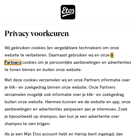
ga
Voor 22:00 uur besteld, maandag in huis
naar
de
Menu
hoofd
Zoeken
Privacy voorkeuren
content
›
›
ga
Interactie
naar
Wij gebruiken cookies (en vergelijkbare technieken) om onze
Je
Condooms
Alles van SKYN
met
de
website te verbeteren. Daarnaast gebruiken wij en onze
8
bent
Manix SKYN Original Condooms 10
dit
zoekbalk
Partners
cookies om je persoonlijke aanbevelingen en advertenties
ers
Weleda
hier:
veld
ga
stuks
te tonen binnen en buiten onze website.
opent
naar
Met deze cookies verzamelen wij en onze Partners informatie over
een
de
medisch
1
medisch hulpmiddel
Gemiddeld
10 stuks
1/5
(1)
je klik- en zoekgedrag binnen onze website. Onze Partners
volledig
hulpmiddel,
footer
van
verzamelen mogelijk ook informatie over je klik- en zoekgedrag
venster
Gemiddeld,
5
buiten onze website. Hiermee kunnen we de website en app, onze
10
met
toevoegen
sterren
aanbevelingen en advertenties aanpassen aan je interesses. Zoek
stuks,
geavanceerde
aan
op
je bijvoorbeeld op shampoo, dan kun je een advertentie over
zoekopties
verlanglijst
basis
shampoo te zien krijgen.
van
Als je een Mijn Etos account hebt en hierop bent ingelogd, dan
1