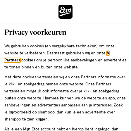
ga
Voor 22:00 uur besteld,
morgen in huis
naar
de
Menu
hoofd
Zoeken
Privacy voorkeuren
content
›
›
ga
Interactie
naar
Wij gebruiken cookies (en vergelijkbare technieken) om onze
Je
Lipliner
Alles van Max Factor
met
de
website te verbeteren. Daarnaast gebruiken wij en onze
8
bent
Max Factor 2000 Calorie Lip Shader
dit
zoekbalk
Partners
cookies om je persoonlijke aanbevelingen en advertenties
ers
Weleda
hier:
veld
ga
Twist-up Lip Pencil 050 Berry Frame 5
te tonen binnen en buiten onze website.
opent
naar
g
Met deze cookies verzamelen wij en onze Partners informatie over
een
de
je klik- en zoekgedrag binnen onze website. Onze Partners
volledig
footer
1
1 stuk
stick
verzamelen mogelijk ook informatie over je klik- en zoekgedrag
venster
stuk,
buiten onze website. Hiermee kunnen we de website en app, onze
met
stick
1+1
aanbevelingen en advertenties aanpassen aan je interesses. Zoek
geavanceerde
toevoegen
gratis
je bijvoorbeeld op shampoo, dan kun je een advertentie over
zoekopties
aan
shampoo te zien krijgen.
verlanglijst
Als je een Mijn Etos account hebt en hierop bent ingelogd, dan