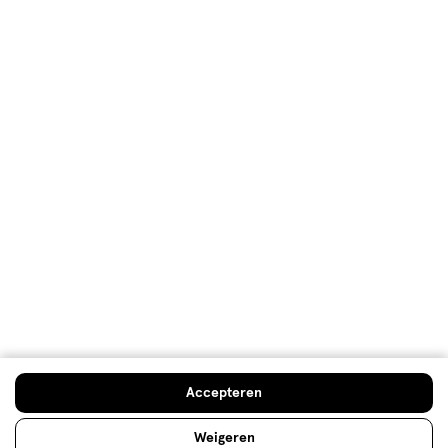
Op zoek naar iets anders?
Lipliner
Assortiment
Beauty deals
500+ winkels
, altijd in de buurt
Trending
producten en merken
Gratis
bezorging vanaf €35
Gratis
retourneren
Meer voordeel
met Mijn Etos
Accepteren
Weigeren