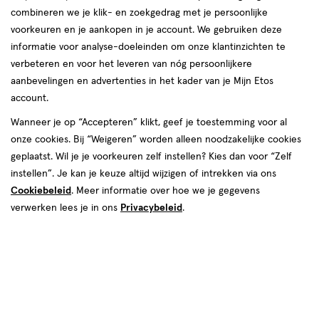
combineren we je klik- en zoekgedrag met je persoonlijke
voorkeuren en je aankopen in je account. We gebruiken deze
informatie voor analyse-doeleinden om onze klantinzichten te
verbeteren en voor het leveren van nóg persoonlijkere
aanbevelingen en advertenties in het kader van je Mijn Etos
account.
Wanneer je op “Accepteren” klikt, geef je toestemming voor al
onze cookies. Bij “Weigeren” worden alleen noodzakelijke cookies
geplaatst. Wil je je voorkeuren zelf instellen? Kies dan voor “Zelf
Kleur
instellen”. Je kan je keuze altijd wijzigen of intrekken via ons
050 Berry Frame
Cookiebeleid
. Meer informatie over hoe we je gegevens
verwerken lees je in ons
Privacybeleid
.
€ 11.99
11
.
99
1+1 gratis
Product
badge
Je bespaart €11,99 bij 2 stuks
tooltip
Spaar 4 Air Miles
Online bijna uitverkocht