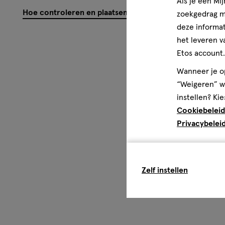
Als je een Mi
Hoe controleren en plaatsen wij reviews?
zoekgedrag me
deze informat
het leveren v
Etos account.
Wanneer je op
“Weigeren” wo
instellen? Kie
Cookiebeleid
Privacybelei
Zelf instellen