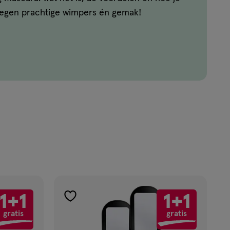
 tegen prachtige wimpers én gemak!
1+1
1+1
toevoegen
gratis
gratis
aan
verlanglijst