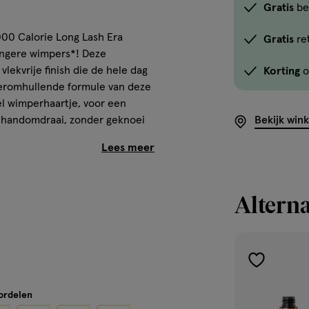
Gratis
be
000 Calorie Long Lash Era
Gratis
re
langere wimpers*! Deze
lekvrije finish die de hele dag
Korting
o
mperomhullende formule van deze
el wimperhaartje, voor een
en handomdraai, zonder geknoei
Bekijk win
Alterna
e wimpers.
vrije finish die toch makkelijk
imperhaartje verlengt en
toevoegen
knoei en gedoe.
aan
oordelen
verlanglijst