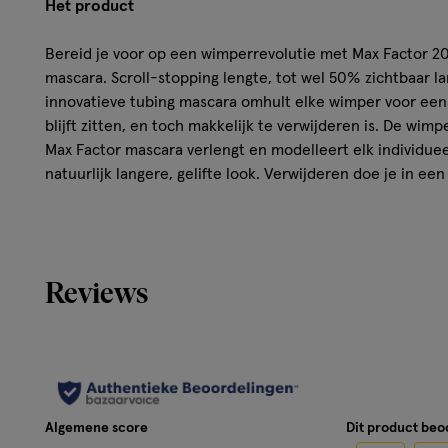
Het product
Bereid je voor op een wimperrevolutie met Max Factor 2
mascara. Scroll-stopping lengte, tot wel 50% zichtbaar 
innovatieve tubing mascara omhult elke wimper voor een v
blijft zitten, en toch makkelijk te verwijderen is. De wi
Max Factor mascara verlengt en modelleert elk individue
natuurlijk langere, gelifte look. Verwijderen doe je in e
of gedoe.
Hoe werkt het?
Reviews
Scroll-stopping lengte, tot wel 50% zichtbaar langer
Deze tubing mascara omhult elke wimper voor een vlek
te verwijderen is.
Een wimperomhullende formule die elk individueel w
modelleert, voor een natuurlijk langere, gelifte look.
Eenvoudig te verwijderen met warm water, zonder ge
Algemene score
Dit product be
Beschikbaar in de kleur zwart en bruin.