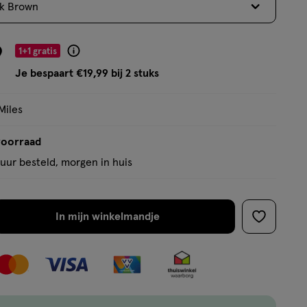
k Brown
op
basis
van
9
1+1 gratis
Product
128
badge
Je bespaart €19,99 bij 2 stuks
reviews
tooltip
Miles
voorraad
uur besteld, morgen in huis
In mijn winkelmandje
verhoog
toevoege
aantal
aan
met
verlanglijs
één
,