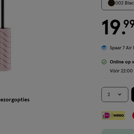
002 Blac
19
€ 19.99
9
.
Spaar 7 Air 
Online op 
Vóór 22:00 
2
ezorgopties