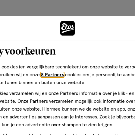
basis
, dus starte hij een
van
de producten in het
te look creëren die je geweldig
100
teren op
Recentste
Maak je
reviews
y voorkeuren
 cookies (en vergelijkbare technieken) om onze website te verb
es my lashes clumpy. I tried
bruiken wij en onze
8 Partners
cookies om je persoonlijke aanb
g, which is a nightmare of
te tonen binnen en buiten onze website.
s I have to buy sth else.
ies verzamelen wij en onze Partners informatie over je klik- e
maxfactor.com
ebsite. Onze Partners verzamelen mogelijk ook informatie over 
uiten onze website. Hiermee kunnen we de website en app, on
 en advertenties aanpassen aan je interesses. Zoek je bijvoorb
kun je een advertentie over shampoo te zien krijgen.