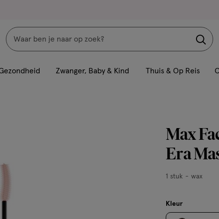
Zoeken
Interactie
met
Gezondheid
Zwanger, Baby & Kind
Thuis & Op Reis
C
dit
veld
opent
een
Max Fac
volledig
venster
Era Ma
met
geavanceerde
1
1 stuk
wax
zoekopties
stuk,
wax
Kleur