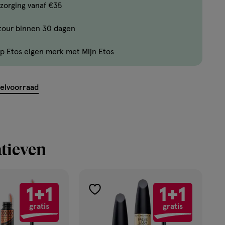
Bijna
zorging vanaf €35
uitverkocht!
tour binnen 30 dagen
Er
zijn
p Etos eigen merk met Mijn Etos
nog
maar
15
kelvoorraad
producten
op
voorraad.
tieven
1+1
1+1
toevoegen
gratis
gratis
aan
verlanglijst