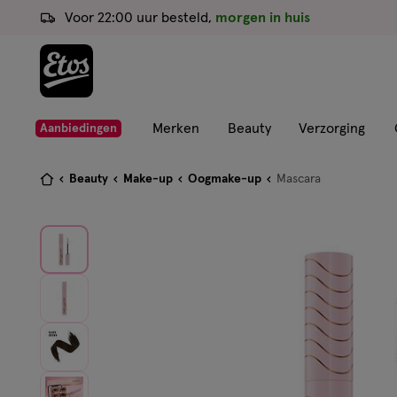
ga
Voor 22:00 uur besteld,
morgen in huis
naar
de
hoofd
content
ga
Merken
Beauty
Verzorging
Aanbiedingen
naar
de
Je
Beauty
Make-up
Oogmake-up
Mascara
zoekbalk
bent
ga
hier:
naar
de
footer