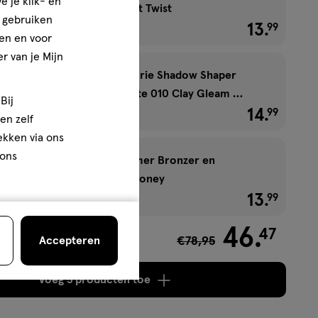
e je klik- en
Lipgloss Roze 020 Plot Twist
e gebruiken
1+1 gratis
13
.
€ 13.99
99
en en voor
r van je Mijn
Max Factor 2000 Calorie Shadow Shaper
Duo Eyeshadow Palette 010 Clay Gleam 4
Bij
1+1 gratis
g
14
.
€ 14.99
99
en zelf
rekken via ons
 ons
Max Factor Glow Framer Bronzer en
Highlighter Bruin 20 Honey
1+1 gratis
13
.
€ 13.99
99
46
.
47
€78,95
Accepteren
2,48
Voeg
5 producten
toe