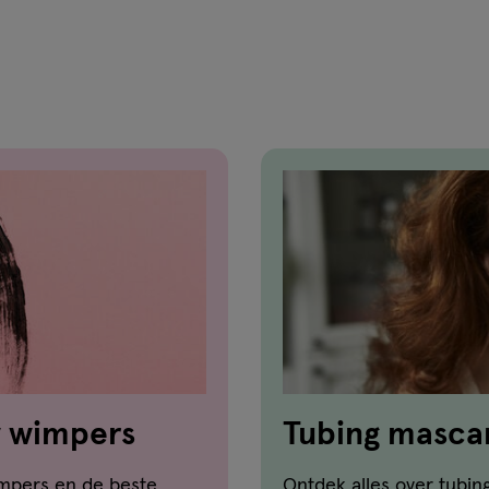
w wimpers
Tubing mascara
over deze ma
mpers en de beste
Ontdek alles over tubin