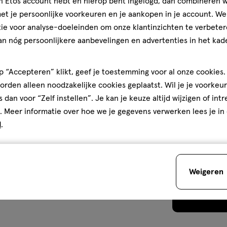
jn Etos account hebt en hierop bent ingelogd, dan combineren w
t je persoonlijke voorkeuren en je aankopen in je account. W
ie voor analyse-doeleinden om onze klantinzichten te verbeter
an nóg persoonlijkere aanbevelingen en advertenties in het kade
 “Accepteren” klikt, geef je toestemming voor al onze cookies. 
rden alleen noodzakelijke cookies geplaatst. Wil je je voorkeur
s dan voor “Zelf instellen”. Je kan je keuze altijd wijzigen of int
. Meer informatie over hoe we je gegevens verwerken lees je in
d
.
Weigeren
Je bespaart
€3