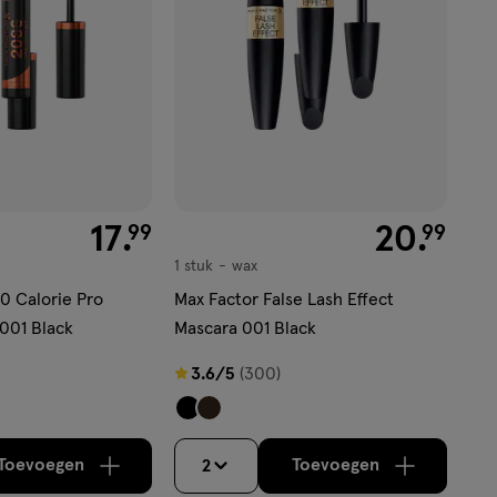
€ 17.99
17
.
€ 20.99
20
.
99
99
1 stuk
wax
wax
0 Calorie Pro
Max Factor False Lash Effect
 001 Black
Mascara 001 Black
3.6
3.6/5
(300)
van
5
sterren
Toevoegen
Toevoegen
2
verhoog aantal met één
,
Bijna uitverkocht!
verhoog aantal m
Er zijn nog
op