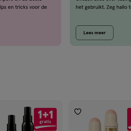
ips en tricks voor de
het gebruikt. Zeg hallo
Lees meer
1+1
gen
toevoegen
gratis
aan
ijst
verlanglijst