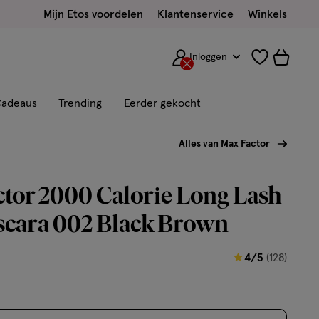
Mijn Etos voordelen
Klantenservice
Winkels
Inloggen
adeaus
Trending
Eerder gekocht
Alles van Max Factor
tor 2000 Calorie Long Lash
scara 002 Black Brown
4
4/5
(128)
van
5
sterren