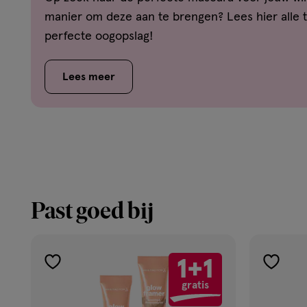
manier om deze aan te brengen? Lees hier alle t
perfecte oogopslag!
Lees meer
Past goed bij
1+1
toevoegen
toevoe
gratis
aan
aan
verlanglijst
verlangl