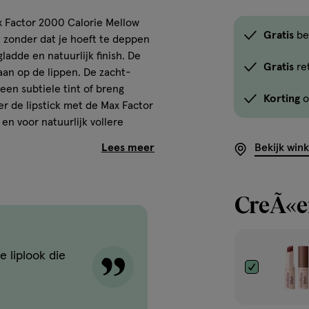
x Factor 2000 Calorie Mellow
Gratis
be
ct zonder dat je hoeft te deppen
ladde en natuurlijk finish. De
Gratis
re
aan op de lippen. De zacht-
een subtiele tint of breng
Korting
o
r de lipstick met de Max Factor
en voor natuurlijk vollere
Bekijk win
CreÃ«er
e finish
 liplook die
eur
or extra definitie