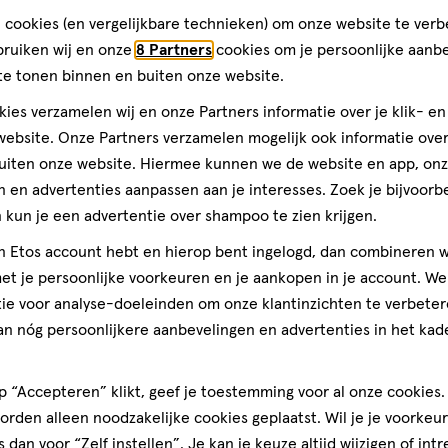
ik?
te
te
te
ten
 cookies (en vergelijkbare technieken) om onze website te verb
rdelen
beoordelen
beoordelen
beoordelen
bruiken wij en onze
8 Partners
cookies om je persoonlijke aanb
 en geeft een natuurlijke,
met
met
met
te tonen binnen en buiten onze website.
3
4
5
ren.
sterren.
sterren.
sterren.
ies verzamelen wij en onze Partners informatie over je klik- e
Volgende
rmee
Hiermee
Hiermee
Hiermee
ebsite. Onze Partners verzamelen mogelijk ook informatie over 
n
open
open
open
uiten onze website. Hiermee kunnen we de website en app, on
a, Synthetic Wax, Mica,
je
je
je
 en advertenties aanpassen aan je interesses. Zoek je bijvoorb
Cerifera (Candelilla) Wax/Cire
een
een
een
kun je een advertentie over shampoo te zien krijgen.
ce, Dimethicone/Vinyl
ier.
enformulier.
vragenformulier.
vragenformulier.
vragenformulier.
ica Granatum Sterols, Vitis
jn Etos account hebt en hierop bent ingelogd, dan combineren w
s Nucifera (Coconut) Oil,
t je persoonlijke voorkeuren en je aankopen in je account. W
/Stem Extract, Benzyl Benzoate,
ie voor analyse-doeleinden om onze klantinzichten te verbeter
hol, Titanium Dioxide (CI 77891),
an nóg persoonlijkere aanbevelingen en advertenties in het kade
850).
teren op
Recentste
 “Accepteren” klikt, geef je toestemming voor al onze cookies. 
rden alleen noodzakelijke cookies geplaatst. Wil je je voorkeur
s dan voor “Zelf instellen”. Je kan je keuze altijd wijzigen of int