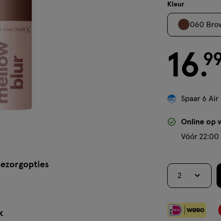
stick
Kleur
060 Bro
16
€ 16.99
9
.
Spaar 6 Air
Online op 
Vóór 22:00 
ezorgopties
2
k