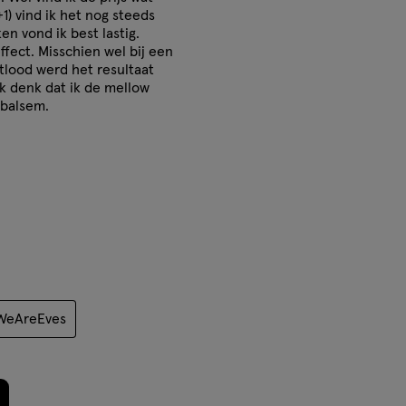
1) vind ik het nog steeds
en vond ik best lastig.
fect. Misschien wel bij een
otlood werd het resultaat
 Ik denk dat ik de mellow
nbalsem.
 WeAreEves