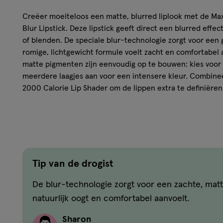
Creëer moeiteloos een matte, blurred liplook met de Ma
Blur Lipstick. Deze lipstick geeft direct een blurred effe
of blenden. De speciale blur-technologie zorgt voor een g
romige, lichtgewicht formule voelt zacht en comfortabel 
matte pigmenten zijn eenvoudig op te bouwen: kies voor 
meerdere laagjes aan voor een intensere kleur. Combinee
2000 Calorie Lip Shader om de lippen extra te definiëren 
lippen met een perfecte contour.
Kenmerken
Matte, blurred look zonder te deppen of blenden
Speciale blur-technologie voor een gladde, natuurlijk
Tip van de drogist
Romige, lichtgewicht formule
De blur-technologie zorgt voor een zachte, matte
Opbouwbare pigmenten voor subtiele of intensere kl
Combineer met Max Factor 2000 Calorie Lip Shader vo
natuurlijk oogt en comfortabel aanvoelt.
Verkrijgbaar in 6 tinten
Sharon