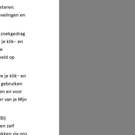
eteren.
evelingen en
n zoekgedrag
je klik- en
ze
eeld op
e je klik- en
e gebruiken
en en voor
r van je Mijn
Bij
en zelf
rekken via ons