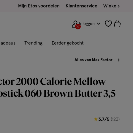
Mijn Etos voordelen
Klantenservice
Winkels
Inloggen
adeaus
Trending
Eerder gekocht
Alles van Max Factor
tor 2000 Calorie Mellow
pstick 060 Brown Butter 3,5
3.7
3.7/5
(123)
van