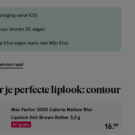
,
Bijna
zorging vanaf €35
uitverkocht!
tour binnen 30 dagen
Er
zijn
p Etos eigen merk met Mijn Etos
nog
maar
20
kelvoorraad
producten
op
voorraad.
 je perfecte liplook: contour
Max Factor 2000 Calorie Mellow Blur
Lipstick 060 Brown Butter 3,5 g
1+1 gratis
16
.
€ 16.99
99