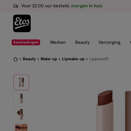
ga
Voor 22:00 uur besteld,
morgen in huis
naar
de
hoofd
content
ga
Merken
Beauty
Verzorging
Aanbiedingen
naar
de
Je
Beauty
Make-up
Lipmake-up
Lippenstift
zoekbalk
bent
ga
hier:
naar
de
footer