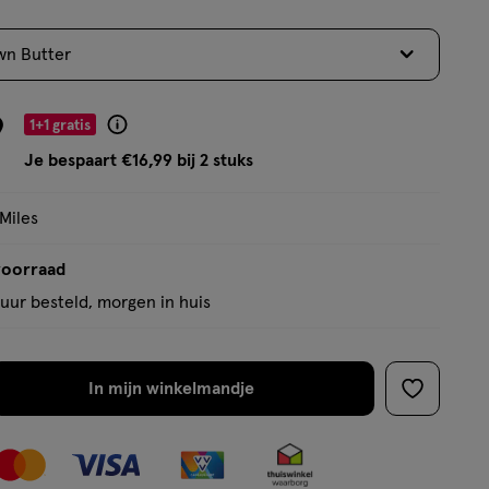
5
sterren
wn Butter
op
basis
van
9
1+1 gratis
Product
123
badge
Je bespaart €16,99 bij 2 stuks
reviews
tooltip
 Miles
voorraad
uur besteld, morgen in huis
In mijn winkelmandje
verhoog
toevoege
aantal
aan
met
verlanglijs
één