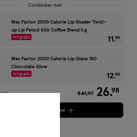
Combineer met
Max Factor 2000 Calorie Lip Shader Twist-
up Lip Pencil 060 Coffee Blend 5 g
1+1 gratis
11
.
€ 11.99
99
Max Factor 2000 Calorie Lip Glaze 180
Chocolate Glow
1+1 gratis
12
.
€ 12.99
99
26
.
98
€41,97
4,99
Voeg
3 producten
toe