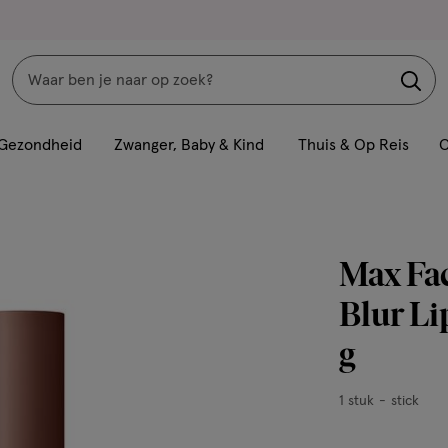
Zoeken
Interactie
met
Gezondheid
Zwanger, Baby & Kind
Thuis & Op Reis
C
dit
veld
opent
een
Max Fac
volledig
venster
Blur Li
met
g
geavanceerde
zoekopties
1
1 stuk
stick
stuk,