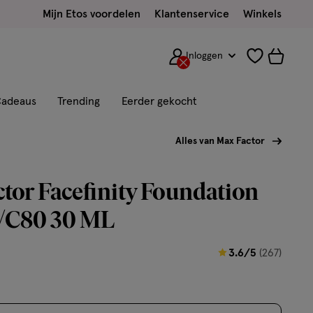
Mijn Etos voordelen
Klantenservice
Winkels
Inloggen
adeaus
Trending
Eerder gekocht
Alles van Max Factor
tor Facefinity Foundation
/C80 30 ML
3.6
3.6/5
(267)
van
5
sterren