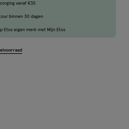
Bijna
zorging vanaf €35
uitverkocht!
tour binnen 30 dagen
Er
zijn
p Etos eigen merk met Mijn Etos
nog
maar
10
kelvoorraad
producten
op
voorraad.