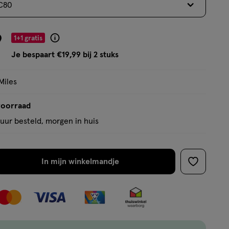
C80
op
basis
van
9
1+1 gratis
Product
267
badge
Je bespaart €19,99 bij 2 stuks
reviews
tooltip
Miles
voorraad
uur besteld, morgen in huis
In mijn winkelmandje
verhoog
toevoege
aantal
aan
met
verlanglijs
één
,