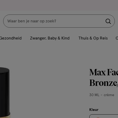
Zoeken
Interactie
met
Gezondheid
Zwanger, Baby & Kind
Thuis & Op Reis
C
dit
veld
opent
een
Max Fac
volledig
venster
Bronze
met
geavanceerde
30
30 ML
crème
zoekopties
ML,
crème
Kleur