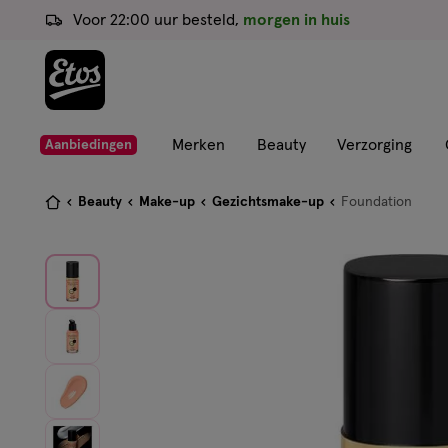
ga
Voor 22:00 uur besteld,
morgen in huis
naar
de
hoofd
content
ga
Merken
Beauty
Verzorging
Aanbiedingen
naar
de
Je
Beauty
Make-up
Gezichtsmake-up
Foundation
zoekbalk
bent
ga
hier:
naar
de
footer