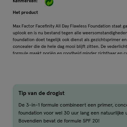
Kenmerken:
Het product
Max Factor Facefinity All Day Flawless Foundation staat g
uplook en is nu bestand tegen alle weersomstandigheden
foundation doet tegelijk ook dienst als gezichtsprimer en
concealer die de hele dag mooi blijft zitten. De vederlic
formule maakt poriën en roodheid minder zichtbaar en c
alleen zorgt de formule voor een perfect egale finish, ma
bestand tegen de weersomstandigheden en verrijkt met 
beschermen tegen uv A- en uv B-stralen, blauw licht en v
Hoe werkt het?
Tip van de drogist
Deze 3-in-1 vloeibare foundation doet tegelijk ook di
De 3-in-1 formule combineert een primer, conc
effect van een concealer die de huid 30 uur lang een n
foundation voor wel 30 uur lang een natuurlijke ui
De vegan formule staat garant voor een feilloos, gla
Bovendien bevat de formule SPF 20!
upresultaat.