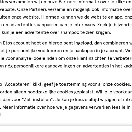
ies verzamelen wij en onze Partners informatie over je klik- e
rdelen
beoordelen
beoordelen
beoordelen
ebsite. Onze Partners verzamelen mogelijk ook informatie over 
met
met
met
uiten onze website. Hiermee kunnen we de website en app, on
3
4
5
 Max Factor laat je er geweldig
 en advertenties aanpassen aan je interesses. Zoek je bijvoorb
ren.
sterren.
sterren.
sterren.
llywood was Meneer Max Factor
Volgende
kun je een advertentie over shampoo te zien krijgen.
rmee
Hiermee
Hiermee
Hiermee
van make-up genoemd. Hij vond
n
open
open
open
jn Etos account hebt en hierop bent ingelogd, dan combineren w
, dus starte hij een
je
je
je
t je persoonlijke voorkeuren en je aankopen in je account. W
de producten in het
een
een
een
ie voor analyse-doeleinden om onze klantinzichten te verbeter
te look creëren die je geweldig
ier.
enformulier.
vragenformulier.
vragenformulier.
vragenformulier.
an nóg persoonlijkere aanbevelingen en advertenties in het kade
 “Accepteren” klikt, geef je toestemming voor al onze cookies. 
rden alleen noodzakelijke cookies geplaatst. Wil je je voorkeur
s dan voor “Zelf instellen”. Je kan je keuze altijd wijzigen of int
teren op
Recentste
. Meer informatie over hoe we je gegevens verwerken lees je in
d
.