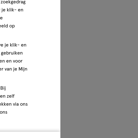
n zoekgedrag
je klik- en
ze
eeld op
e je klik- en
e gebruiken
en en voor
r van je Mijn
Bij
en zelf
rekken via ons
 ons