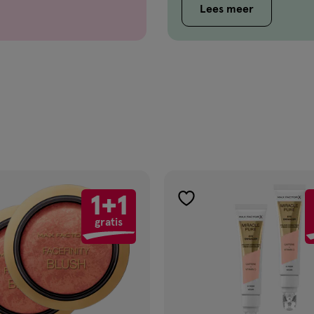
Lees meer
1+1
gen
toevoegen
gratis
aan
ijst
verlanglijst