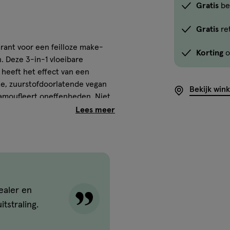
Gratis
be
Gratis
re
arant voor een feilloze make-
Korting
o
. Deze 3-in-1 vloeibare
 heeft het effect van een
hte, zuurstofdoorlatende vegan
Bekijk win
amoufleert oneffenheden. Niet
ar deze foundation is ook
SPF20 om de huid te
ervuiling.
enst als primer en heeft het
ealer en
atuurlijke uitstraling geeft.
tstraling.
d en perfect egaal make-