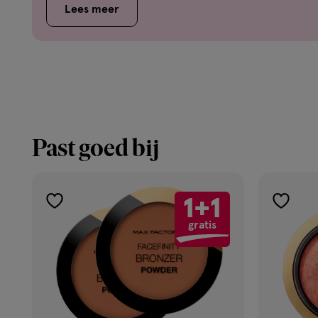
Lees meer
Past goed bij
1+1
toevoegen
toevoe
gratis
aan
aan
verlanglijst
verlangl