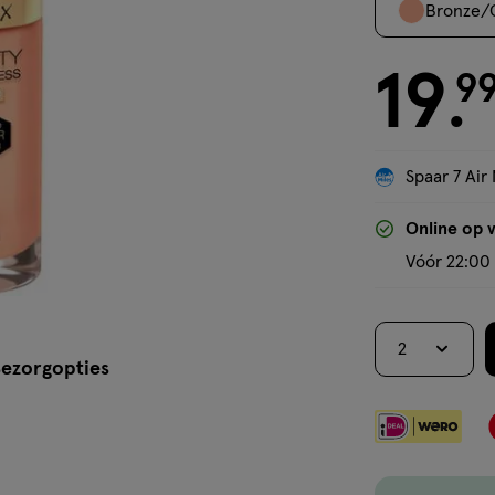
Bronze/
19
€ 19.99
9
.
Spaar 7 Air 
Online op 
Vóór 22:00 
2
ezorgopties