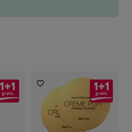
1+1
1+1
toevoegen
gratis
gratis
aan
verlanglijst