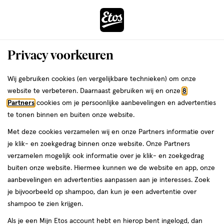
ga
Voor 22:00 uur besteld,
morgen in huis
naar
de
Menu
hoofd
Zoeken
Privacy voorkeuren
content
›
›
ga
Interactie
naar
Wij gebruiken cookies (en vergelijkbare technieken) om onze
Je
Concealer
Alles van Max Factor
met
de
website te verbeteren. Daarnaast gebruiken wij en onze
8
bent
Max Factor Facefinity Maxi Concealer
dit
zoekbalk
Partners
cookies om je persoonlijke aanbevelingen en advertenties
ers
Weleda
hier:
veld
ga
Liquid 10N
te tonen binnen en buiten onze website.
opent
naar
Met deze cookies verzamelen wij en onze Partners informatie over
een
de
11
3.9
11 ML
crème
3.9/5
(22)
je klik- en zoekgedrag binnen onze website. Onze Partners
volledig
ML,
footer
van
verzamelen mogelijk ook informatie over je klik- en zoekgedrag
venster
crème
5
50%
buiten onze website. Hiermee kunnen we de website en app, onze
met
toevoegen
sterren
korting
aanbevelingen en advertenties aanpassen aan je interesses. Zoek
geavanceerde
aan
op
je bijvoorbeeld op shampoo, dan kun je een advertentie over
zoekopties
verlanglijst
basis
shampoo te zien krijgen.
van
Als je een Mijn Etos account hebt en hierop bent ingelogd, dan
22