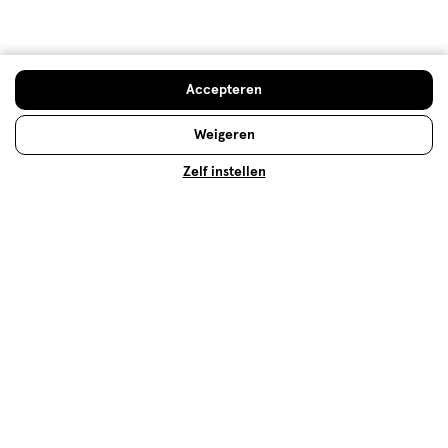
Concealer aanbrengen voor
beginners: in 5 stappen
Wil je oneffenheden camoufleren? Dan is concealer
onmisbaar. Wij leggen je in 5 stappen uit hoe je dat
Accepteren
doet!
Weigeren
Lees meer
Zelf instellen
Op zoek naar iets anders?
Concealer
Assortiment
Laatste Kans
Beauty deals
500+ winkels
, altijd in de buurt