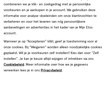
combineren we je klik- en zoekgedrag met je persoonlijke
reviews
voorkeuren en je aankopen in je account. We gebruiken deze
informatie voor analyse-doeleinden om onze klantinzichten te
verbeteren en voor het leveren van nóg persoonlijkere
aanbevelingen en advertenties in het kader van je Mijn Etos
account.
Wanneer je op “Accepteren” klikt, geef je toestemming voor al
onze cookies. Bij “Weigeren” worden alleen noodzakelijke cookies
Kleur
geplaatst. Wil je je voorkeuren zelf instellen? Kies dan voor “Zelf
10N
instellen”. Je kan je keuze altijd wijzigen of intrekken via ons
Cookiebeleid
. Meer informatie over hoe we je gegevens
van € 15.99 voor € 7.99
15
.
99
50% korting
verwerken lees je in ons
Privacybeleid
.
7
.
99
Je bespaart €7,99
Spaar 3 Air Miles
Online op voorraad