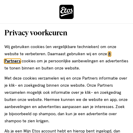
ga
Voor 22:00 uur besteld,
morgen in huis
naar
de
Menu
hoofd
Zoeken
Privacy voorkeuren
content
›
›
ga
Interactie
naar
Wij gebruiken cookies (en vergelijkbare technieken) om onze
Je
Mascara
Alles van Max Factor
met
de
website te verbeteren. Daarnaast gebruiken wij en onze
8
bent
Max Factor False Lash Effect Mascara
dit
zoekbalk
Partners
cookies om je persoonlijke aanbevelingen en advertenties
ers
Weleda
hier:
veld
ga
001 Black
te tonen binnen en buiten onze website.
opent
naar
Met deze cookies verzamelen wij en onze Partners informatie over
een
de
1
3.6
1 stuk
wax
3.6/5
(300)
je klik- en zoekgedrag binnen onze website. Onze Partners
volledig
stuk,
footer
van
verzamelen mogelijk ook informatie over je klik- en zoekgedrag
venster
wax
5
1+1
buiten onze website. Hiermee kunnen we de website en app, onze
met
toevoegen
sterren
gratis
aanbevelingen en advertenties aanpassen aan je interesses. Zoek
geavanceerde
aan
op
je bijvoorbeeld op shampoo, dan kun je een advertentie over
zoekopties
verlanglijst
basis
shampoo te zien krijgen.
van
Als je een Mijn Etos account hebt en hierop bent ingelogd, dan
300