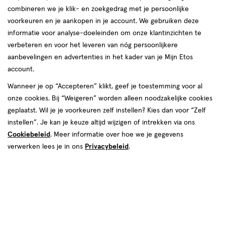
combineren we je klik- en zoekgedrag met je persoonlijke
reviews
voorkeuren en je aankopen in je account. We gebruiken deze
Instellingen aanpassen
informatie voor analyse-doeleinden om onze klantinzichten te
verbeteren en voor het leveren van nóg persoonlijkere
aanbevelingen en advertenties in het kader van je Mijn Etos
account.
Video
Wanneer je op “Accepteren” klikt, geef je toestemming voor al
onze cookies. Bij “Weigeren” worden alleen noodzakelijke cookies
Kleur
geplaatst. Wil je je voorkeuren zelf instellen? Kies dan voor “Zelf
001 Black
instellen”. Je kan je keuze altijd wijzigen of intrekken via ons
Cookiebeleid
. Meer informatie over hoe we je gegevens
€ 20.99
20
.
99
1+1 gratis
Product
verwerken lees je in ons
Privacybeleid
.
badge
Je bespaart €20,99 bij 2 stuks
tooltip
Spaar 8 Air Miles
Online op voorraad
Vóór 22:00 uur besteld, morgen in huis