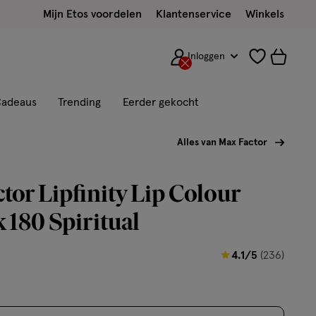
Mijn Etos voordelen
Klantenservice
Winkels
Inloggen
adeaus
Trending
Eerder gekocht
Alles van Max Factor
tor Lipfinity Lip Colour
k 180 Spiritual
4.1
4.1/5
(236)
van
5
sterren