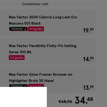
Combineer met
Max Factor 2000 Calorie Long Lash Era
Mascara 001 Black
1+1 gratis
19
.
€ 19.99
99
Max Factor Facefinity Finity-Fix Setting
Spray 100 ML
1+1 gratis
14
.
€ 14.99
99
Max Factor Glow Framer Bronzer en
Highlighter Bruin 30 Hazel
1+1 gratis
13
.
€ 13.99
99
34
.
48
€68,96
4,48