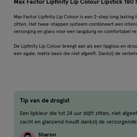
Max Factor Lipfinity Lip Colour Lipstick 180 S
Max Factor Lipfinity Lip Colour is een 2-step long lasting li
zitten. Het twee-stappen systeem combineert een inten
verzorging en glans voor een langdurig en comfortabel re
De Lipfinity Lip Colour brengt aan als een lipgloss en dr
een egale, matte basis die niet afgeeft. Dankzij de verbete
eenvoudig en nauwkeurig aan te brengen.
De transparante topcoat hydrateert de lippen, voegt glan
lippen de hele dag verzorgd aanvoelen.
Kenmerken
Tip van de drogist
24 uur langhoudende lipstick
Een lipkleur die tot 24 uur blijft zitten, niet afge
Intense, dekkende kleur
zacht en glanzend houdt dankzij de verzorgende
Matte basis met glanzende finish
Geeft niet af
Sharon