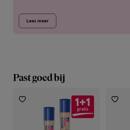
Lees meer
Past goed bij
1+1
toevoegen
toevoe
gratis
aan
aan
verlanglijst
verlangl