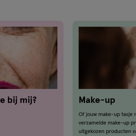
e bij mij?
Make-up
Of jouw make-up tasje n
verzamelde make-up pro
uitgekozen producten va