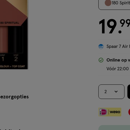
180 Spiri
19
€ 19.99
9
.
Spaar 7 Air 
Online op 
Vóór 22:00 
2
ezorgopties