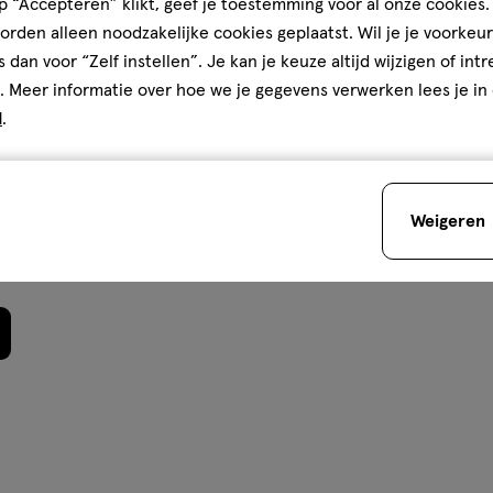
 “Accepteren” klikt, geef je toestemming voor al onze cookies. 
Kwaliteit, 4.0 van 5
4.0
rden alleen noodzakelijke cookies geplaatst. Wil je je voorkeur
 Max Factor laat je er geweldig
Prijs
jgen
s dan voor “Zelf instellen”. Je kan je keuze altijd wijzigen of int
llywood was Meneer Max Factor
Prijs, 3.0 van 5
3.0
. Meer informatie over hoe we je gegevens verwerken lees je in
van make-up genoemd. Hij vond
Gebruiksgemak
d
.
, dus starte hij een
Gebruiksgemak, 4.0 van 5
de producten in het
4.0
te look creëren die je geweldig
Weigeren
den