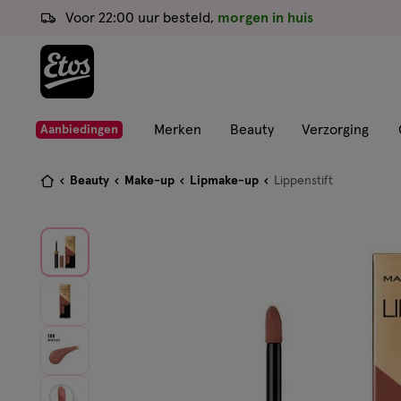
ga
Voor 22:00 uur besteld,
morgen in huis
naar
de
hoofd
content
ga
Merken
Beauty
Verzorging
Aanbiedingen
naar
de
Je
Beauty
Make-up
Lipmake-up
Lippenstift
zoekbalk
bent
ga
hier:
naar
de
footer