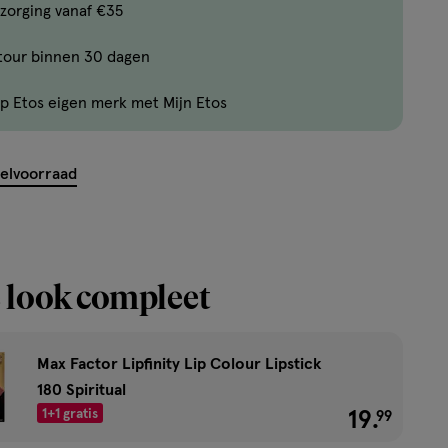
Bijna
zorging vanaf €35
uitverkocht!
tour binnen 30 dagen
Er
zijn
p Etos eigen merk met Mijn Etos
nog
maar
39
kelvoorraad
producten
op
voorraad.
 look compleet
Max Factor Lipfinity Lip Colour Lipstick
180 Spiritual
1+1 gratis
19
.
€ 19.99
99