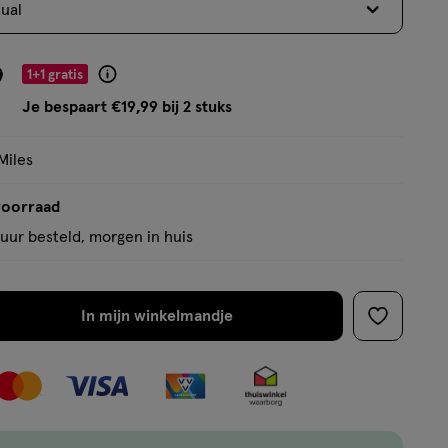
tual
op
basis
van
9
1+1 gratis
Product
236
badge
Je bespaart €19,99 bij 2 stuks
reviews
tooltip
Miles
voorraad
uur besteld, morgen in huis
In mijn winkelmandje
verhoog
toevoege
aantal
aan
met
verlanglijs
één
,