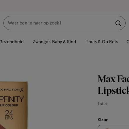
Zoeken
Interactie
met
Gezondheid
Zwanger, Baby & Kind
Thuis & Op Reis
C
dit
veld
opent
een
Max Fac
volledig
venster
Lipstic
met
geavanceerde
1
1 stuk
zoekopties
stuk,
Kleur