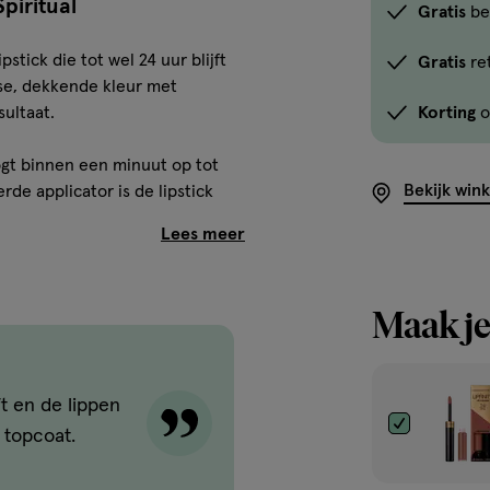
piritual
Gratis
be
pstick die tot wel 24 uur blijft
Gratis
re
se, dekkende kleur met
sultaat.
Korting
o
oogt binnen een minuut op tot
Bekijk win
rde applicator is de lipstick
s toe en zorgt ervoor dat de
Maak je
eft en de lippen
 topcoat.