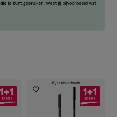
ie je kunt gebruiken. Weet jij bijvoorbeeld wat
je foundation aan te brengen? Of welke mascara
iken om jouw wimpers te laten spreken? Je
deze, en andere, vragen hier!
Bijna uitverkocht
1+1
1+1
toevoegen
gratis
gratis
aan
verlanglijst