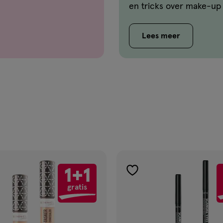
en tricks over make-up d
de beste manier is om 
je het beste kunt gebru
Lees meer
vindt de antwoorden op 
1+1
gen
toevoegen
gratis
aan
ijst
verlanglijst