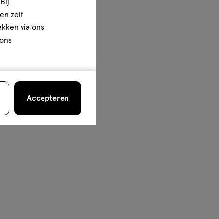
Bij
en zelf
rekken via ons
 ons
Accepteren