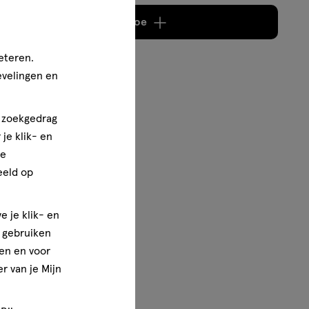
Voeg
4 producten
toe
eteren.
evelingen en
n zoekgedrag
je klik- en
ze
eeld op
e je klik- en
e gebruiken
en en voor
r van je Mijn