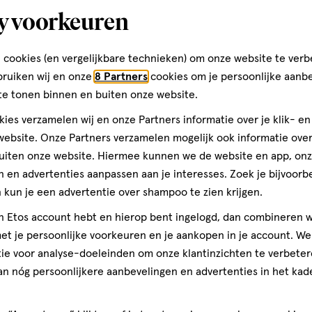
met
met
met
y voorkeuren
3
4
5
bracht om de lippen te
ren.
sterren.
sterren.
sterren.
Volgende
 cookies (en vergelijkbare technieken) om onze website te verb
rmee
Hiermee
Hiermee
Hiermee
bruiken wij en onze
8 Partners
cookies om je persoonlijke aanb
n
open
open
open
te tonen binnen en buiten onze website.
je
je
je
een
een
een
ies verzamelen wij en onze Partners informatie over je klik- e
ATE, DIMETHICONE,
ier.
enformulier.
vragenformulier.
vragenformulier.
vragenformulier.
, PROPYLPARABEN, [MAY
ebsite. Onze Partners verzamelen mogelijk ook informatie over 
I 77891), BLUE 1 (CI 42090),
uiten onze website. Hiermee kunnen we de website en app, on
I 73360), RED 7 (CI 15850),
 en advertenties aanpassen aan je interesses. Zoek je bijvoorb
INE (CI 75470)]. 2.
kun je een advertentie over shampoo te zien krijgen.
ENE, CERA
jn Etos account hebt en hierop bent ingelogd, dan combineren w
teren op
Recentste
CERA/MICROCRYSTALLINE
t je persoonlijke voorkeuren en je aankopen in je account. W
HERYL ACETATE,
ie voor analyse-doeleinden om onze klantinzichten te verbeter
, OLUS OIL/VEGETABLE
an nóg persoonlijkere aanbevelingen en advertenties in het kade
Kwaliteit
e-up artists