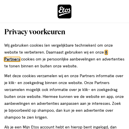
ga
Voor 22:00 uur besteld,
morgen in huis
naar
de
Menu
hoofd
Zoeken
Privacy voorkeuren
content
›
›
ga
Interactie
naar
Wij gebruiken cookies (en vergelijkbare technieken) om onze
Je
Blush
Alles van Maybelline
met
de
website te verbeteren. Daarnaast gebruiken wij en onze
8
bent
Maybelline New York Cloud Topia
dit
zoekbalk
Partners
cookies om je persoonlijke aanbevelingen en advertenties
ers
Weleda
hier:
veld
ga
Blush Cream Cheek & Lip Mousse 04
te tonen binnen en buiten onze website.
opent
naar
Pink Daydream
Met deze cookies verzamelen wij en onze Partners informatie over
een
de
je klik- en zoekgedrag binnen onze website. Onze Partners
volledig
footer
5
4.3
5 GR
4.3/5
(40)
verzamelen mogelijk ook informatie over je klik- en zoekgedrag
venster
GR,
van
buiten onze website. Hiermee kunnen we de website en app, onze
met
5
aanbevelingen en advertenties aanpassen aan je interesses. Zoek
geavanceerde
toevoegen
sterren
je bijvoorbeeld op shampoo, dan kun je een advertentie over
zoekopties
aan
op
shampoo te zien krijgen.
verlanglijst
basis
Als je een Mijn Etos account hebt en hierop bent ingelogd, dan