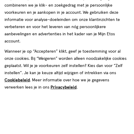
van
combineren we je klik- en zoekgedrag met je persoonlijke
40
voorkeuren en je aankopen in je account. We gebruiken deze
reviews
informatie voor analyse-doeleinden om onze klantinzichten te
verbeteren en voor het leveren van nóg persoonlijkere
aanbevelingen en advertenties in het kader van je Mijn Etos
account.
Wanneer je op “Accepteren” klikt, geef je toestemming voor al
onze cookies. Bij “Weigeren” worden alleen noodzakelijke cookies
geplaatst. Wil je je voorkeuren zelf instellen? Kies dan voor “Zelf
Kleur
instellen”. Je kan je keuze altijd wijzigen of intrekken via ons
Cookiebeleid
. Meer informatie over hoe we je gegevens
04 Pink Daydream
verwerken lees je in ons
Privacybeleid
.
€ 16.99
16
.
99
Spaar 6 Air Miles
Online op voorraad
Vóór 22:00 uur besteld, morgen in huis