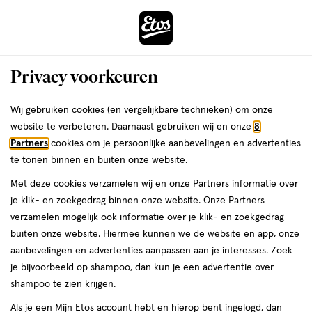
ga
Voor 22:00 uur besteld, maandag in huis
naar
de
Menu
hoofd
Zoeken
Privacy voorkeuren
content
›
›
ga
Interactie
naar
Wij gebruiken cookies (en vergelijkbare technieken) om onze
Je
Compact powder
Alles van Maybelline
met
de
website te verbeteren. Daarnaast gebruiken wij en onze
8
bent
Maybelline New York Fit Me
dit
zoekbalk
Partners
cookies om je persoonlijke aanbevelingen en advertenties
ers
Weleda
hier:
veld
ga
Matte+Poreless Powder 105 Natural
te tonen binnen en buiten onze website.
opent
naar
Met deze cookies verzamelen wij en onze Partners informatie over
een
de
1
4.7
1 stuk
poeder
4.7/5
(7)
je klik- en zoekgedrag binnen onze website. Onze Partners
volledig
stuk,
footer
van
verzamelen mogelijk ook informatie over je klik- en zoekgedrag
venster
poeder
5
buiten onze website. Hiermee kunnen we de website en app, onze
met
toevoegen
sterren
aanbevelingen en advertenties aanpassen aan je interesses. Zoek
geavanceerde
aan
op
je bijvoorbeeld op shampoo, dan kun je een advertentie over
zoekopties
verlanglijst
basis
shampoo te zien krijgen.
van
Als je een Mijn Etos account hebt en hierop bent ingelogd, dan
7