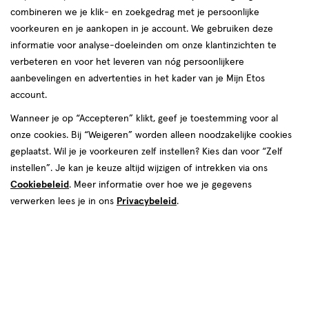
combineren we je klik- en zoekgedrag met je persoonlijke
reviews
voorkeuren en je aankopen in je account. We gebruiken deze
informatie voor analyse-doeleinden om onze klantinzichten te
verbeteren en voor het leveren van nóg persoonlijkere
aanbevelingen en advertenties in het kader van je Mijn Etos
account.
Wanneer je op “Accepteren” klikt, geef je toestemming voor al
onze cookies. Bij “Weigeren” worden alleen noodzakelijke cookies
Kleur
geplaatst. Wil je je voorkeuren zelf instellen? Kies dan voor “Zelf
105 Natural
instellen”. Je kan je keuze altijd wijzigen of intrekken via ons
Cookiebeleid
. Meer informatie over hoe we je gegevens
€ 10.99
10
.
99
verwerken lees je in ons
Privacybeleid
.
Spaar 4 Air Miles
Online op voorraad
Voor 22:00 besteld, maandag in huis