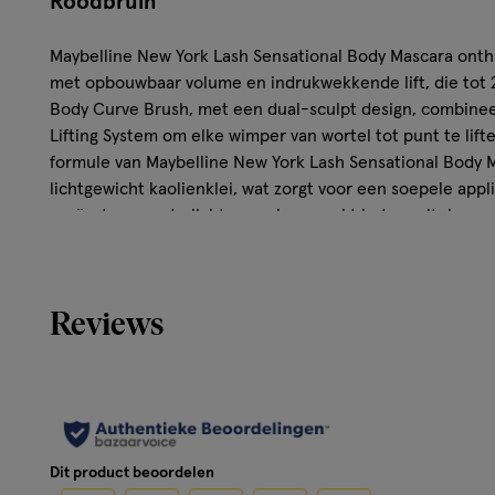
Roodbruin
Maybelline New York Lash Sensational Body Mascara onthu
met opbouwbaar volume en indrukwekkende lift, die tot 
Body Curve Brush, met een dual-sculpt design, combinee
Lifting System om elke wimper van wortel tot punt te lif
formule van Maybelline New York Lash Sensational Body Ma
lichtgewicht kaolienklei, wat zorgt voor een soepele appl
creëert een vederlicht gevoel en maakt het moeiteloos o
te bouwen naar maximaal drama.
Kenmerken van de Maybelline New York Las
Reviews
Mascara Mocha Bruin
Full body volume & lift: tot wel 24 uur sensationele 
Body curve brush: dual-sculpt design voor optimaal g
wimpers
Opbouwbaar volume: creëert lift van wimperaanzet to
Dit product beoordelen
Zijdeachtige formule: verrijkt met lichtgewicht kaoli