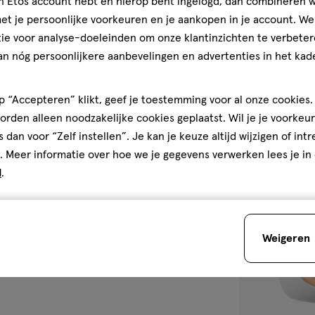
jn Etos account hebt en hierop bent ingelogd, dan combineren w
t je persoonlijke voorkeuren en je aankopen in je account. W
250
tablet
tablet
ie voor analyse-doeleinden om onze klantinzichten te verbeter
stuks
Solgar Vitamin
an nóg persoonlijkere aanbevelingen en advertenties in het kade
Tabletten 250 
 “Accepteren” klikt, geef je toestemming voor al onze cookies. 
1
rden alleen noodzakelijke cookies geplaatst. Wil je je voorkeur
s dan voor “Zelf instellen”. Je kan je keuze altijd wijzigen of int
. Meer informatie over hoe we je gegevens verwerken lees je in
d
.
toevoegen
aan
verlanglijst
Weigeren