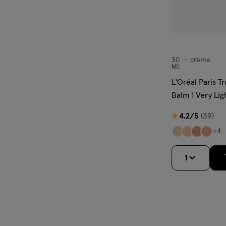
30
crème
crème
ML
L'Oréal Paris T
Balm 1 Very Lig
4.2
4.2/5
(39)
van
+4
5
sterren
1
op
basis
van
39
reviews