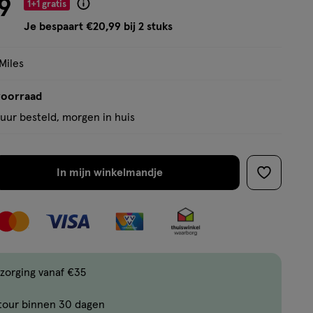
9
1+1 gratis
Product
badge
Je bespaart €20,99 bij 2 stuks
tooltip
Miles
voorraad
uur besteld, morgen in huis
In mijn winkelmandje
verhoog
toevoege
aantal
aan
met
verlanglijs
één
,
Bijna
zorging vanaf €35
uitverkocht!
tour binnen 30 dagen
Er