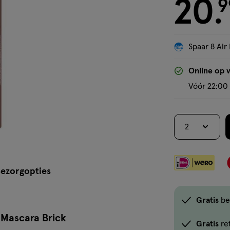
20
€ 20.99
9
.
Spaar 8 Air 
Online op 
Vóór 22:00 
2
ezorgopties
Gratis
be
 Mascara Brick
Gratis
re