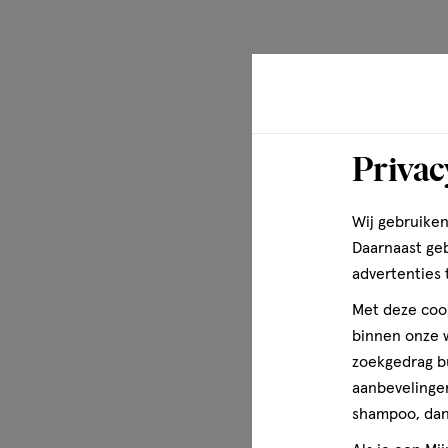
Privac
Wij gebruiken
Daarnaast ge
advertenties 
Met deze cook
binnen onze w
zoekgedrag b
aanbevelingen
shampoo, dan 