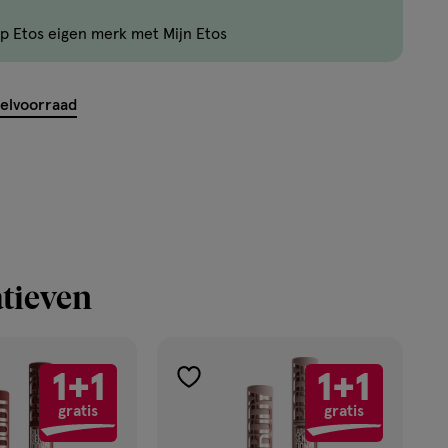
zijn
p Etos eigen merk met Mijn Etos
nog
maar
11
kelvoorraad
producten
op
voorraad.
tieven
1+1
1+1
toevoegen
gratis
gratis
aan
verlanglijst