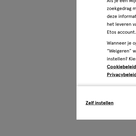
Als je een Mi
zoekgedrag me
deze informat
het leveren v
Etos account.
Wanneer je op
“Weigeren” wo
instellen? Kie
Cookiebeleid
Privacybelei
Zelf instellen