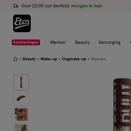
ga
Voor 22:00 uur besteld,
morgen in huis
naar
de
hoofd
content
ga
Merken
Beauty
Verzorging
Aanbiedingen
naar
de
Je
Beauty
Make-up
Oogmake-up
Mascara
zoekbalk
bent
ga
hier:
naar
de
footer