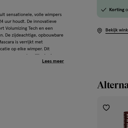
Korting
o
lt sensationele, volle wimpers
24 uur houdt. De innovatieve
rt Volumizing Tech en een
Bekijk win
ten. De zijdeachtige, opbouwbare
scara is verrijkt met
icatie op elke wimper. Dit
m van een natuurlijke look op
h Sensational Body
Alterna
lift en indrukwekkend volume
elift en volumineus uitziende
toevoegen
t punt die tot 24 uur aanhoudt
aan
enklei voor een soepele
verlanglijst