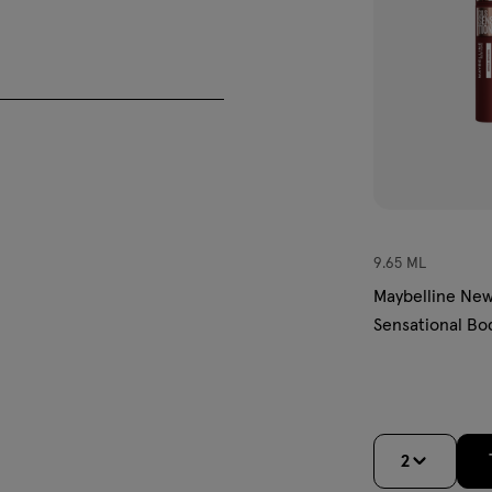
stendig en bestand tegen
 en contactlensdragers
9.65 ML
g deze in een lichte
Maybelline New
dat het gewenste resultaat
Sensational Bo
e andere kant om wimpers te
Bruin
effect.
het gebruik van dit product
2
standigheden.