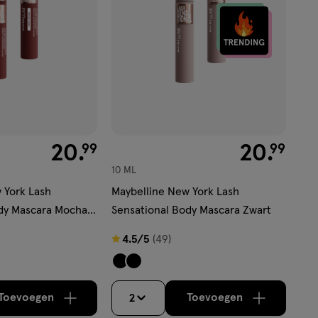
€ 20.99
20
.
€ 20.99
20
.
99
99
10 ML
 York Lash
Maybelline New York Lash
dy Mascara Mocha
Sensational Body Mascara Zwart
4.5
4.5/5
(49)
van
5
sterren
Toevoegen
Toevoegen
2
verhoog aantal met één
,
Bijna uitverkocht!
verhoog aantal m
Er zijn nog
op