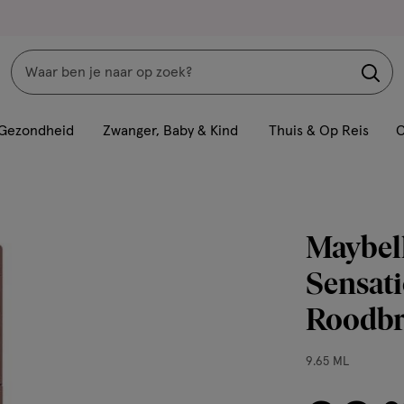
Zoeken
Interactie
met
Gezondheid
Zwanger, Baby & Kind
Thuis & Op Reis
C
dit
veld
opent
een
Maybel
volledig
venster
Sensati
met
Roodbr
geavanceerde
zoekopties
9.65
9.65 ML
ML,