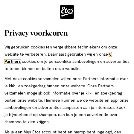
ga
Voor 22:00 uur besteld, maandag in huis
naar
de
Menu
hoofd
Zoeken
Privacy voorkeuren
content
›
›
ga
Interactie
naar
Wij gebruiken cookies (en vergelijkbare technieken) om onze
Je
Eyeliner
Alles van Maybelline
met
de
website te verbeteren. Daarnaast gebruiken wij en onze
8
bent
Maybelline New York Lasting Drama
dit
zoekbalk
Partners
cookies om je persoonlijke aanbevelingen en advertenties
ers
Weleda
hier:
veld
ga
Automatic Eyeliner Brown
te tonen binnen en buiten onze website.
opent
naar
Met deze cookies verzamelen wij en onze Partners informatie over
een
de
1
4.7
1 stuk
4.7/5
(3)
je klik- en zoekgedrag binnen onze website. Onze Partners
volledig
stuk,
footer
van
verzamelen mogelijk ook informatie over je klik- en zoekgedrag
venster
5
buiten onze website. Hiermee kunnen we de website en app, onze
met
toevoegen
sterren
aanbevelingen en advertenties aanpassen aan je interesses. Zoek
geavanceerde
aan
op
je bijvoorbeeld op shampoo, dan kun je een advertentie over
zoekopties
verlanglijst
basis
shampoo te zien krijgen.
van
Als je een Mijn Etos account hebt en hierop bent ingelogd, dan
3