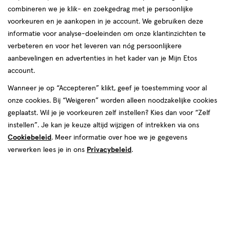
combineren we je klik- en zoekgedrag met je persoonlijke
reviews
voorkeuren en je aankopen in je account. We gebruiken deze
informatie voor analyse-doeleinden om onze klantinzichten te
verbeteren en voor het leveren van nóg persoonlijkere
aanbevelingen en advertenties in het kader van je Mijn Etos
account.
Wanneer je op “Accepteren” klikt, geef je toestemming voor al
onze cookies. Bij “Weigeren” worden alleen noodzakelijke cookies
Kleur
geplaatst. Wil je je voorkeuren zelf instellen? Kies dan voor “Zelf
30- Brown Sugar
instellen”. Je kan je keuze altijd wijzigen of intrekken via ons
Cookiebeleid
. Meer informatie over hoe we je gegevens
€ 5.99
5
.
99
verwerken lees je in ons
Privacybeleid
.
Spaar 2 Air Miles
Online op voorraad
Voor 22:00 besteld, maandag in huis