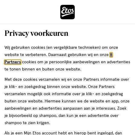
ga
Voor 22:00 uur besteld, maandag in huis
naar
de
Menu
hoofd
Zoeken
Privacy voorkeuren
content
›
›
ga
Interactie
naar
Wij gebruiken cookies (en vergelijkbare technieken) om onze
Je
Foundation
Alles van Maybelline
met
de
website te verbeteren. Daarnaast gebruiken wij en onze
8
bent
Maybelline New York Lifter Plump &
dit
zoekbalk
Partners
cookies om je persoonlijke aanbevelingen en advertenties
ers
Weleda
hier:
veld
ga
Glow Foundation 336
te tonen binnen en buiten onze website.
opent
naar
Met deze cookies verzamelen wij en onze Partners informatie over
een
de
30
1
30 ML
1/5
(1)
je klik- en zoekgedrag binnen onze website. Onze Partners
volledig
ML,
footer
van
verzamelen mogelijk ook informatie over je klik- en zoekgedrag
venster
5
buiten onze website. Hiermee kunnen we de website en app, onze
met
toevoegen
sterren
aanbevelingen en advertenties aanpassen aan je interesses. Zoek
geavanceerde
aan
op
je bijvoorbeeld op shampoo, dan kun je een advertentie over
zoekopties
verlanglijst
basis
shampoo te zien krijgen.
van
Als je een Mijn Etos account hebt en hierop bent ingelogd, dan
1