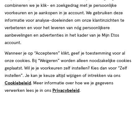
combineren we je klik- en zoekgedrag met je persoonlijke
reviews
voorkeuren en je aankopen in je account. We gebruiken deze
informatie voor analyse-doeleinden om onze klantinzichten te
verbeteren en voor het leveren van nóg persoonlijkere
aanbevelingen en advertenties in het kader van je Mijn Etos
account.
Wanneer je op “Accepteren” klikt, geef je toestemming voor al
onze cookies. Bij “Weigeren” worden alleen noodzakelijke cookies
Kleur
geplaatst. Wil je je voorkeuren zelf instellen? Kies dan voor “Zelf
336
instellen”. Je kan je keuze altijd wijzigen of intrekken via ons
Cookiebeleid
. Meer informatie over hoe we je gegevens
€ 17.99
17
.
99
verwerken lees je in ons
Privacybeleid
.
Spaar 7 Air Miles
Online op voorraad
Voor 22:00 besteld, maandag in huis