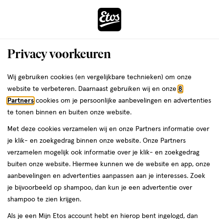
ga
Voor 22:00 uur besteld, maandag in huis
naar
de
Menu
hoofd
Zoeken
Privacy voorkeuren
content
›
›
ga
Interactie
naar
Wij gebruiken cookies (en vergelijkbare technieken) om onze
Je
Foundation
Alles van Maybelline
met
de
website te verbeteren. Daarnaast gebruiken wij en onze
8
bent
Maybelline New York Lifter Stix 5
dit
zoekbalk
Partners
cookies om je persoonlijke aanbevelingen en advertenties
ers
Weleda
hier:
veld
ga
Foundation Stick
te tonen binnen en buiten onze website.
opent
naar
Met deze cookies verzamelen wij en onze Partners informatie over
een
de
1
1 stuk
stick
je klik- en zoekgedrag binnen onze website. Onze Partners
volledig
stuk,
footer
verzamelen mogelijk ook informatie over je klik- en zoekgedrag
venster
stick
buiten onze website. Hiermee kunnen we de website en app, onze
toevoegen
met
aanbevelingen en advertenties aanpassen aan je interesses. Zoek
aan
geavanceerde
je bijvoorbeeld op shampoo, dan kun je een advertentie over
verlanglijst
zoekopties
shampoo te zien krijgen.
Als je een Mijn Etos account hebt en hierop bent ingelogd, dan