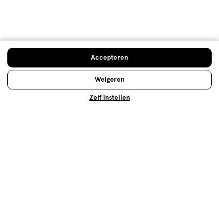
Meer voordeel
met Mijn Etos
Accepteren
Weigeren
Over Etos
Zelf instellen
Klantenservice
Advies & Inspiratie
Etos Folder