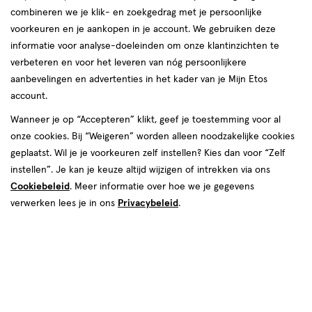
combineren we je klik- en zoekgedrag met je persoonlijke
voorkeuren en je aankopen in je account. We gebruiken deze
informatie voor analyse-doeleinden om onze klantinzichten te
verbeteren en voor het leveren van nóg persoonlijkere
aanbevelingen en advertenties in het kader van je Mijn Etos
account.
Wanneer je op “Accepteren” klikt, geef je toestemming voor al
onze cookies. Bij “Weigeren” worden alleen noodzakelijke cookies
Kleur
geplaatst. Wil je je voorkeuren zelf instellen? Kies dan voor “Zelf
5
instellen”. Je kan je keuze altijd wijzigen of intrekken via ons
Cookiebeleid
. Meer informatie over hoe we je gegevens
€ 14.99
14
.
99
verwerken lees je in ons
Privacybeleid
.
Spaar 5 Air Miles
Online op voorraad
Voor 22:00 besteld, maandag in huis