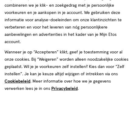
combineren we je klik- en zoekgedrag met je persoonlijke
voorkeuren en je aankopen in je account. We gebruiken deze
informatie voor analyse-doeleinden om onze klantinzichten te
verbeteren en voor het leveren van nóg persoonlijkere
aanbevelingen en advertenties in het kader van je Mijn Etos
account.
Wanneer je op “Accepteren” klikt, geef je toestemming voor al
onze cookies. Bij “Weigeren” worden alleen noodzakelijke cookies
Kleur
geplaatst. Wil je je voorkeuren zelf instellen? Kies dan voor “Zelf
108 Fit Check
instellen”. Je kan je keuze altijd wijzigen of intrekken via ons
Cookiebeleid
. Meer informatie over hoe we je gegevens
€ 14.99
14
.
99
verwerken lees je in ons
Privacybeleid
.
Spaar 5 Air Miles
Online bijna uitverkocht
Vóór 22:00 uur besteld, morgen in huis