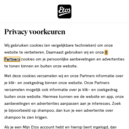
ga
Voor 22:00 uur besteld,
morgen in huis
naar
de
Menu
hoofd
Zoeken
Privacy voorkeuren
content
›
›
ga
Interactie
naar
Wij gebruiken cookies (en vergelijkbare technieken) om onze
Je
Lippenstift
Alles van Maybelline
met
de
website te verbeteren. Daarnaast gebruiken wij en onze
8
bent
Maybelline New York Maybe It's Serum
dit
zoekbalk
Partners
cookies om je persoonlijke aanbevelingen en advertenties
ers
Weleda
hier:
veld
ga
Lipstick 108 Fit Check Roze
te tonen binnen en buiten onze website.
opent
naar
Met deze cookies verzamelen wij en onze Partners informatie over
een
de
1
1 stuk
je klik- en zoekgedrag binnen onze website. Onze Partners
volledig
stuk,
footer
verzamelen mogelijk ook informatie over je klik- en zoekgedrag
venster
buiten onze website. Hiermee kunnen we de website en app, onze
toevoegen
met
aanbevelingen en advertenties aanpassen aan je interesses. Zoek
aan
geavanceerde
je bijvoorbeeld op shampoo, dan kun je een advertentie over
verlanglijst
zoekopties
shampoo te zien krijgen.
Als je een Mijn Etos account hebt en hierop bent ingelogd, dan