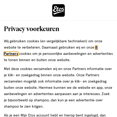
ga
Voor 22:00 uur besteld,
morgen in huis
naar
de
Menu
hoofd
Zoeken
Privacy voorkeuren
content
›
›
ga
Interactie
naar
Wij gebruiken cookies (en vergelijkbare technieken) om onze
Je
Voeding
Alles van Meenk
met
de
website te verbeteren. Daarnaast gebruiken wij en onze
8
bent
MEENK Laurier Potje 70 gram
dit
zoekbalk
Partners
cookies om je persoonlijke aanbevelingen en advertenties
ers
Weleda
hier:
veld
ga
te tonen binnen en buiten onze website.
70
5
70 GR
5/5
(3)
opent
naar
Met deze cookies verzamelen wij en onze Partners informatie over
GR,
van
een
de
je klik- en zoekgedrag binnen onze website. Onze Partners
5
volledig
footer
verzamelen mogelijk ook informatie over je klik- en zoekgedrag
toevoegen
sterren
venster
buiten onze website. Hiermee kunnen we de website en app, onze
aan
op
met
aanbevelingen en advertenties aanpassen aan je interesses. Zoek
verlanglijst
basis
geavanceerde
je bijvoorbeeld op shampoo, dan kun je een advertentie over
van
zoekopties
shampoo te zien krijgen.
3
reviews
Als je een Mijn Etos account hebt en hierop bent ingelogd, dan