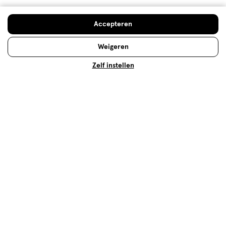
Wil je weten wat je het beste kan eten voor of na het
sporten? Of je beter kan sporten op een lege maag?
Accepteren
Lees hier alles over voeding en bewegen.
Weigeren
Lees meer
Zelf instellen
Op zoek naar iets anders?
Assortiment
Voeding
500+ winkels
, altijd in de buurt
Trending
producten en merken
Gratis
bezorging vanaf €35
Gratis
retourneren
Meer voordeel
met Mijn Etos