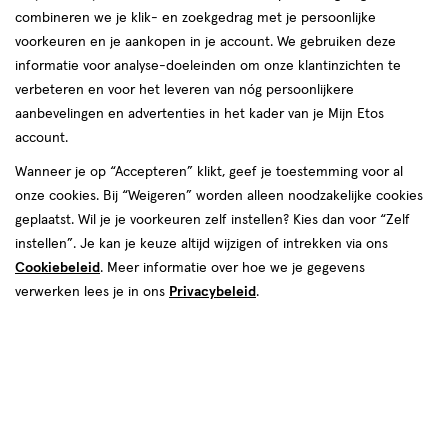
combineren we je klik- en zoekgedrag met je persoonlijke
voorkeuren en je aankopen in je account. We gebruiken deze
informatie voor analyse-doeleinden om onze klantinzichten te
€ 2.99
2
.
verbeteren en voor het leveren van nóg persoonlijkere
99
aanbevelingen en advertenties in het kader van je Mijn Etos
account.
Spaar 1 Air Mile
Wanneer je op “Accepteren” klikt, geef je toestemming voor al
Online op voorraad
onze cookies. Bij “Weigeren” worden alleen noodzakelijke cookies
Vóór 22:00 uur besteld, morgen in huis
geplaatst. Wil je je voorkeuren zelf instellen? Kies dan voor “Zelf
instellen”. Je kan je keuze altijd wijzigen of intrekken via ons
Cookiebeleid
. Meer informatie over hoe we je gegevens
1
In mijn winkelmandje
verhoog
verwerken lees je in ons
Privacybeleid
.
aantal
met
één
,
Bijna
Gratis
bezorging vanaf €35
uitverkocht!