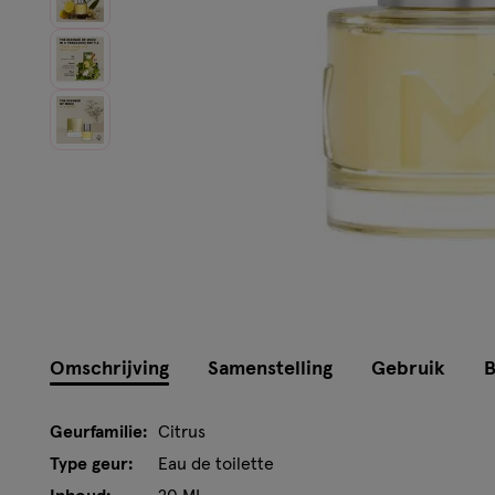
Omschrijving
Samenstelling
Gebruik
B
Geurfamilie:
Citrus
Type geur:
Eau de toilette