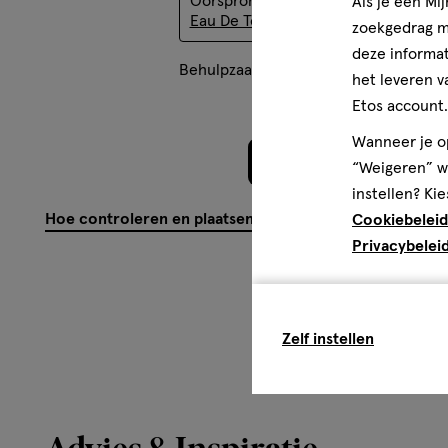
Oorspronkelijk gepost op
Mexx Wom
Als je een Mi
42090 (blue 1)
Eau De Toilette 40 ML
zoekgedrag me
deze informat
Behulpzaam?
(
0
)
(
0
)
Mel
het leveren v
Etos account.
Wanneer je op
Meer laden
“Weigeren” wo
instellen? Kie
Hoe controleren en plaatsen wij reviews?
Cookiebeleid
Privacybelei
Zelf instellen