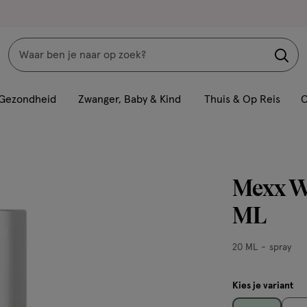
Zoeken
Interactie
met
Gezondheid
Zwanger, Baby & Kind
Thuis & Op Reis
C
dit
veld
opent
een
Mexx W
volledig
venster
ML
met
geavanceerde
20
20 ML
spray
zoekopties
ML,
spray
Kies je variant