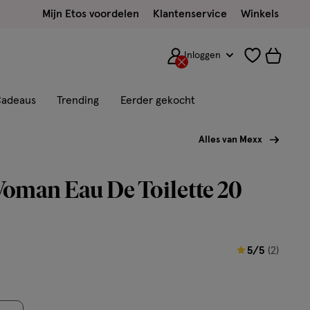
Mijn Etos voordelen
Klantenservice
Winkels
Inloggen
adeaus
Trending
Eerder gekocht
Alles van Mexx
oman Eau De Toilette 20
5
5/5
(2)
van
5
sterren