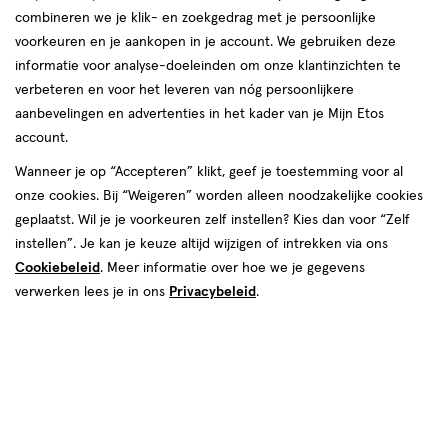
combineren we je klik- en zoekgedrag met je persoonlijke
Instellingen aanpassen
voorkeuren en je aankopen in je account. We gebruiken deze
informatie voor analyse-doeleinden om onze klantinzichten te
verbeteren en voor het leveren van nóg persoonlijkere
aanbevelingen en advertenties in het kader van je Mijn Etos
account.
Video
Wanneer je op “Accepteren” klikt, geef je toestemming voor al
€ 7.95
7
.
95
onze cookies. Bij “Weigeren” worden alleen noodzakelijke cookies
geplaatst. Wil je je voorkeuren zelf instellen? Kies dan voor “Zelf
Spaar 3 Air Miles
instellen”. Je kan je keuze altijd wijzigen of intrekken via ons
Cookiebeleid
. Meer informatie over hoe we je gegevens
Online op voorraad
verwerken lees je in ons
Privacybeleid
.
Vóór 22:00 uur besteld, morgen in huis
1
In mijn winkelmandje
verhoog
aantal
met