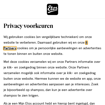
ga
Voor 22:00 uur besteld,
morgen in huis
naar
de
Menu
hoofd
Zoeken
Privacy voorkeuren
content
›
›
ga
Interactie
naar
Wij gebruiken cookies (en vergelijkbare technieken) om onze
Je
Oogschaduw
Alles van MOIRA
met
de
website te verbeteren. Daarnaast gebruiken wij en onze
8
bent
MOIRA Chroma Light Shadow 017
dit
zoekbalk
Partners
cookies om je persoonlijke aanbevelingen en advertenties
ers
Weleda
hier:
veld
ga
Opal Gazed
te tonen binnen en buiten onze website.
opent
naar
Met deze cookies verzamelen wij en onze Partners informatie over
een
de
23
23 GR
je klik- en zoekgedrag binnen onze website. Onze Partners
volledig
GR,
footer
verzamelen mogelijk ook informatie over je klik- en zoekgedrag
venster
buiten onze website. Hiermee kunnen we de website en app, onze
toevoegen
met
aanbevelingen en advertenties aanpassen aan je interesses. Zoek
aan
geavanceerde
je bijvoorbeeld op shampoo, dan kun je een advertentie over
verlanglijst
zoekopties
shampoo te zien krijgen.
Als je een Mijn Etos account hebt en hierop bent ingelogd, dan