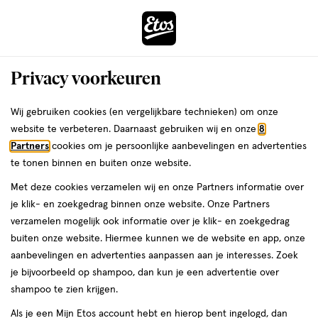
ga
Voor 22:00 uur besteld,
morgen in huis
naar
de
Menu
hoofd
Zoeken
Privacy voorkeuren
content
›
›
ga
Interactie
naar
Wij gebruiken cookies (en vergelijkbare technieken) om onze
Je
Lipliner
Alles van MOIRA
met
de
website te verbeteren. Daarnaast gebruiken wij en onze
8
bent
MOIRA Lip Appeal Plumping Liner
dit
zoekbalk
Partners
cookies om je persoonlijke aanbevelingen en advertenties
ers
Weleda
hier:
veld
ga
003 Tease
te tonen binnen en buiten onze website.
opent
naar
Met deze cookies verzamelen wij en onze Partners informatie over
een
de
0.6
0.6 GR
je klik- en zoekgedrag binnen onze website. Onze Partners
volledig
GR,
footer
verzamelen mogelijk ook informatie over je klik- en zoekgedrag
venster
buiten onze website. Hiermee kunnen we de website en app, onze
toevoegen
met
aanbevelingen en advertenties aanpassen aan je interesses. Zoek
aan
geavanceerde
je bijvoorbeeld op shampoo, dan kun je een advertentie over
verlanglijst
zoekopties
shampoo te zien krijgen.
Als je een Mijn Etos account hebt en hierop bent ingelogd, dan