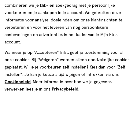
combineren we je klik- en zoekgedrag met je persoonlijke
Instellingen aanpassen
voorkeuren en je aankopen in je account. We gebruiken deze
informatie voor analyse-doeleinden om onze klantinzichten te
verbeteren en voor het leveren van nóg persoonlijkere
aanbevelingen en advertenties in het kader van je Mijn Etos
account.
Video
Wanneer je op “Accepteren” klikt, geef je toestemming voor al
€ 10.95
10
.
95
onze cookies. Bij “Weigeren” worden alleen noodzakelijke cookies
geplaatst. Wil je je voorkeuren zelf instellen? Kies dan voor “Zelf
Spaar 4 Air Miles
instellen”. Je kan je keuze altijd wijzigen of intrekken via ons
Cookiebeleid
. Meer informatie over hoe we je gegevens
Online op voorraad
verwerken lees je in ons
Privacybeleid
.
Vóór 22:00 uur besteld, morgen in huis
1
In mijn winkelmandje
verhoog
aantal
met