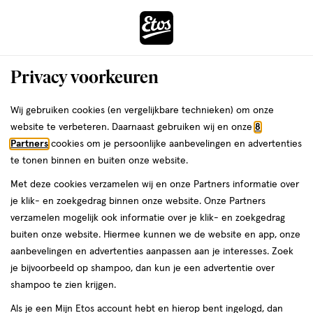
ga
Voor 22:00 uur besteld,
morgen in huis
naar
de
Menu
hoofd
Zoeken
Privacy voorkeuren
content
›
›
ga
Interactie
naar
Wij gebruiken cookies (en vergelijkbare technieken) om onze
Je
Blush
Alles van MOIRA
met
de
website te verbeteren. Daarnaast gebruiken wij en onze
8
bent
MOIRA Soft Blush Balm 001 All That
dit
zoekbalk
Partners
cookies om je persoonlijke aanbevelingen en advertenties
ers
Weleda
hier:
veld
ga
te tonen binnen en buiten onze website.
23
23 GR
opent
naar
Met deze cookies verzamelen wij en onze Partners informatie over
GR,
een
de
je klik- en zoekgedrag binnen onze website. Onze Partners
volledig
footer
toevoegen
verzamelen mogelijk ook informatie over je klik- en zoekgedrag
venster
aan
buiten onze website. Hiermee kunnen we de website en app, onze
met
verlanglijst
aanbevelingen en advertenties aanpassen aan je interesses. Zoek
geavanceerde
je bijvoorbeeld op shampoo, dan kun je een advertentie over
zoekopties
shampoo te zien krijgen.
Als je een Mijn Etos account hebt en hierop bent ingelogd, dan