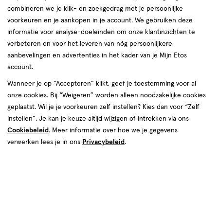
Instellingen aanpassen
combineren we je klik- en zoekgedrag met je persoonlijke
voorkeuren en je aankopen in je account. We gebruiken deze
informatie voor analyse-doeleinden om onze klantinzichten te
verbeteren en voor het leveren van nóg persoonlijkere
Video
aanbevelingen en advertenties in het kader van je Mijn Etos
account.
€ 10.95
10
.
95
Wanneer je op “Accepteren” klikt, geef je toestemming voor al
onze cookies. Bij “Weigeren” worden alleen noodzakelijke cookies
Spaar 4 Air Miles
geplaatst. Wil je je voorkeuren zelf instellen? Kies dan voor “Zelf
instellen”. Je kan je keuze altijd wijzigen of intrekken via ons
Online op voorraad
Cookiebeleid
. Meer informatie over hoe we je gegevens
Vóór 22:00 uur besteld, morgen in huis
verwerken lees je in ons
Privacybeleid
.
1
In mijn winkelmandje
verhoog
aantal
met
één