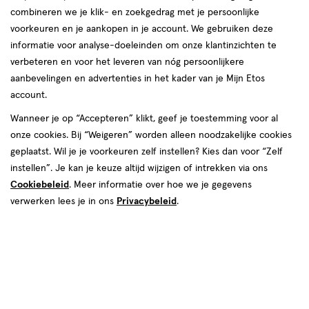
combineren we je klik- en zoekgedrag met je persoonlijke
voorkeuren en je aankopen in je account. We gebruiken deze
informatie voor analyse-doeleinden om onze klantinzichten te
verbeteren en voor het leveren van nóg persoonlijkere
aanbevelingen en advertenties in het kader van je Mijn Etos
account.
Wanneer je op “Accepteren” klikt, geef je toestemming voor al
van € 72.00 voor € 44.99
Adviesprijs*:
72
.
00
onze cookies. Bij “Weigeren” worden alleen noodzakelijke cookies
*Aanbevolen verkoopprijs leverancier
geplaatst. Wil je je voorkeuren zelf instellen? Kies dan voor “Zelf
44
.
99
instellen”. Je kan je keuze altijd wijzigen of intrekken via ons
Cookiebeleid
. Meer informatie over hoe we je gegevens
Spaar 17 Air Miles
verwerken lees je in ons
Privacybeleid
.
Vóór 22:00 uur besteld, morgen in huis
Tijdelijk uitverkocht
Breng mij op de hoogte