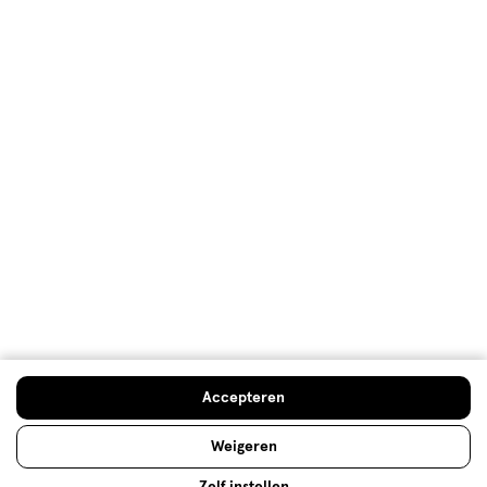
Klantenservice
Advies & Inspiratie
Etos Folder
Mijn Etos voordelen
Welkomstkorting
10% korting op véél Etos eigen merk-producten
Accepteren
Digitaal zegels sparen
Verjaardagskorting
Weigeren