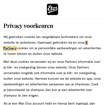
ga
Voor 22:00 uur besteld,
morgen in huis
naar
de
Menu
hoofd
Zoeken
Privacy voorkeuren
content
›
›
ga
Interactie
naar
Wij gebruiken cookies (en vergelijkbare technieken) om onze
Je
Eau de Parfum
Alles van Narciso Rodriguez
met
de
website te verbeteren. Daarnaast gebruiken wij en onze
8
bent
Narciso Rodriguez For Her Eau De
dit
zoekbalk
Partners
cookies om je persoonlijke aanbevelingen en advertenties
ers
Weleda
hier:
veld
ga
Parfum 30 ML
te tonen binnen en buiten onze website.
opent
naar
Met deze cookies verzamelen wij en onze Partners informatie over
een
de
30
30 ML
spray
je klik- en zoekgedrag binnen onze website. Onze Partners
volledig
ML,
footer
verzamelen mogelijk ook informatie over je klik- en zoekgedrag
venster
spray
buiten onze website. Hiermee kunnen we de website en app, onze
toevoegen
met
aanbevelingen en advertenties aanpassen aan je interesses. Zoek
aan
geavanceerde
je bijvoorbeeld op shampoo, dan kun je een advertentie over
verlanglijst
zoekopties
shampoo te zien krijgen.
Als je een Mijn Etos account hebt en hierop bent ingelogd, dan