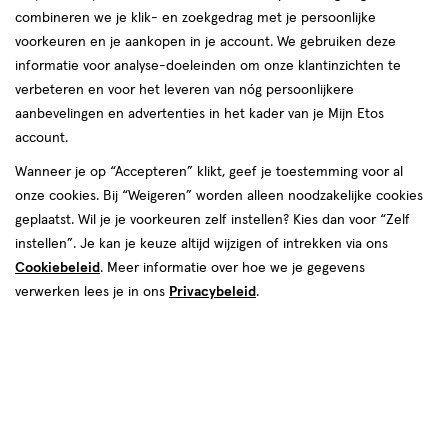
combineren we je klik- en zoekgedrag met je persoonlijke
Narciso Rodriguez
voorkeuren en je aankopen in je account. We gebruiken deze
informatie voor analyse-doeleinden om onze klantinzichten te
producten
verbeteren en voor het leveren van nóg persoonlijkere
Bijna uitverkocht
Bijna uitverkocht
aanbevelingen en advertenties in het kader van je Mijn Etos
toevoegen
toevoegen
account.
aan
aan
verlanglijst
verlanglijst
Wanneer je op “Accepteren” klikt, geef je toestemming voor al
onze cookies. Bij “Weigeren” worden alleen noodzakelijke cookies
geplaatst. Wil je je voorkeuren zelf instellen? Kies dan voor “Zelf
instellen”. Je kan je keuze altijd wijzigen of intrekken via ons
Cookiebeleid
. Meer informatie over hoe we je gegevens
verwerken lees je in ons
Privacybeleid
.
72.00 voor € 44.99
44
van € 73.00 voor € 53.99
.
53
.
prijs*:
72
.
00
Adviesprijs*:
99
73
.
00
99
volen verkoopprijs leverancier
*Aanbevolen verkoopprijs leverancier
30
spray
30
spray
spray
spray
ML
ML
Narciso Rodriguez For Her Eau
Narciso Rodriguez All Of Me Eau
De Parfum 30 ML
De Parfum 30 ML
Toevoegen
Toevoegen
1
1
verhoog aantal met één
,
Bijna uitverkocht!
verhoog aanta
Er zi