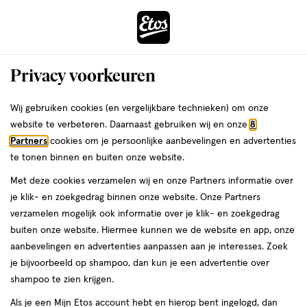
ga
Voor 22:00 uur besteld,
morgen in huis
naar
de
Menu
hoofd
Zoeken
Privacy voorkeuren
content
›
›
ga
Interactie
naar
Wij gebruiken cookies (en vergelijkbare technieken) om onze
Je
Assortiment
met
de
website te verbeteren. Daarnaast gebruiken wij en onze
8
bent
Narciso Rodriguez
dit
zoekbalk
Partners
cookies om je persoonlijke aanbevelingen en advertenties
ers
Weleda
hier:
veld
ga
te tonen binnen en buiten onze website.
Assortiment
opent
naar
Met deze cookies verzamelen wij en onze Partners informatie over
een
de
je klik- en zoekgedrag binnen onze website. Onze Partners
volledig
footer
verzamelen mogelijk ook informatie over je klik- en zoekgedrag
venster
buiten onze website. Hiermee kunnen we de website en app, onze
met
aanbevelingen en advertenties aanpassen aan je interesses. Zoek
geavanceerde
je bijvoorbeeld op shampoo, dan kun je een advertentie over
zoekopties
Filteren
(2)
Sorteer
1
shampoo te zien krijgen.
Als je een Mijn Etos account hebt en hierop bent ingelogd, dan