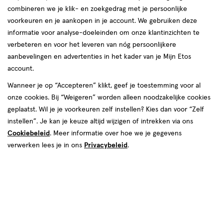
combineren we je klik- en zoekgedrag met je persoonlijke
reviews
voorkeuren en je aankopen in je account. We gebruiken deze
Instellingen aanpassen
informatie voor analyse-doeleinden om onze klantinzichten te
verbeteren en voor het leveren van nóg persoonlijkere
aanbevelingen en advertenties in het kader van je Mijn Etos
account.
Video
Wanneer je op “Accepteren” klikt, geef je toestemming voor al
onze cookies. Bij “Weigeren” worden alleen noodzakelijke cookies
Kies je variant
geplaatst. Wil je je voorkeuren zelf instellen? Kies dan voor “Zelf
30 ML
15 ML
instellen”. Je kan je keuze altijd wijzigen of intrekken via ons
Cookiebeleid
. Meer informatie over hoe we je gegevens
€ 24.99
24
.
99
1+1 gratis
Product
verwerken lees je in ons
Privacybeleid
.
badge
Je bespaart €24,99 bij 2 stuks
tooltip
Spaar 9 Air Miles
Online op voorraad
Vóór 22:00 uur besteld, morgen in huis