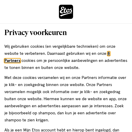
ga
Voor 22:00 uur besteld,
morgen in huis
naar
de
Menu
hoofd
Zoeken
Privacy voorkeuren
content
›
›
ga
Interactie
naar
Wij gebruiken cookies (en vergelijkbare technieken) om onze
Je
Gezichtsserum
Alles van NIVEA
met
de
website te verbeteren. Daarnaast gebruiken wij en onze
8
bent
NIVEA Cellular Epigenetics Serum 15
dit
zoekbalk
Partners
cookies om je persoonlijke aanbevelingen en advertenties
ers
Weleda
hier:
veld
ga
ML
te tonen binnen en buiten onze website.
opent
naar
Met deze cookies verzamelen wij en onze Partners informatie over
een
de
15
4
15 ML
serum
4/5
(3)
je klik- en zoekgedrag binnen onze website. Onze Partners
volledig
ML,
footer
van
verzamelen mogelijk ook informatie over je klik- en zoekgedrag
venster
serum
5
1+1
buiten onze website. Hiermee kunnen we de website en app, onze
met
toevoegen
sterren
gratis
aanbevelingen en advertenties aanpassen aan je interesses. Zoek
geavanceerde
aan
op
je bijvoorbeeld op shampoo, dan kun je een advertentie over
zoekopties
verlanglijst
basis
shampoo te zien krijgen.
van
Als je een Mijn Etos account hebt en hierop bent ingelogd, dan
3