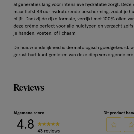
al generaties lang voor intensieve hydratatie zorgt. Deze
maar liefst 48 uur hydraterende bescherming, zodat je hu
blijft. Dankzij de rijke formule, verrijkt met 100% oliën va
deze crème perfect voor alle huidtypen en verzacht zelfs
je handen, voeten, of lichaam.
De huidvriendelijkheid is dermatologisch goedgekeurd, w
gerust hart kunt genieten van deze diep verzorgende crè
een bodylotion, handcrème voor droge handen, of een fij
dagelijkse lichaamsverzorging, de NIVEA Crème Blik biedt
iedereen. **Uitgezonderd parfum; oliën die meer dan 50%
behouden na verwerking.
Reviews
Kenmerken
Voor een 48 uur lange hydraterende bescherming van
Algemene score
Dit product be
Verzacht zelfs de meest droge plekjes
4.8
De huidvriendelijkheid van deze bodycrème is derma
43 reviews
100% oliën van natuurlijke oorsprong, dus duurzaam