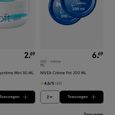
€ 2.69
2
.
€ 6.69
6
.
69
69
200
crème
crème
ML
dycrème Mini 50 ML
NIVEA Crème Pot 200 ML
4.5
4.5/5
(42)
van
5
Toevoegen
Toevoegen
2
verhoog aantal met één
,
Bijna uitverkocht!
verhoog aantal m
Er zijn no
sterren
op
Toon meer