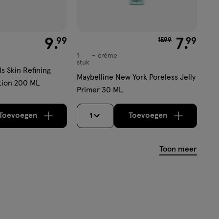
€ 9.99
9
.
van € 15.99 voor 
7
.
99
99
15
.
99
1
crème
crème
stuk
s Skin Refining
Maybelline New York Poreless Jelly
tion 200 ML
Primer 30 ML
Toevoegen
Toevoegen
1
verhoog aantal met één
,
Bijna uitverkocht!
verhoog aantal m
Er zijn nog
Toon meer