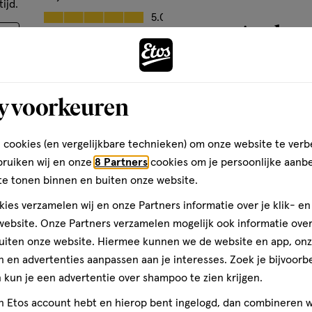
basis
ijd.
Prijs, 5.0 van 5
5.0
van
Andere
Gebruiksgemak
43
Gebruiksgemak, 5.0 van 5
reviews
5.0
den
toevoegen
y voorkeuren
aan
verlanglijst
 cookies (en vergelijkbare technieken) om onze website te verb
bruiken wij en onze
8 Partners
cookies om je persoonlijke aanb
te tonen binnen en buiten onze website.
ies verzamelen wij en onze Partners informatie over je klik- e
ebsite. Onze Partners verzamelen mogelijk ook informatie over 
uiten onze website. Hiermee kunnen we de website en app, on
 en advertenties aanpassen aan je interesses. Zoek je bijvoorb
kun je een advertentie over shampoo te zien krijgen.
jn Etos account hebt en hierop bent ingelogd, dan combineren w