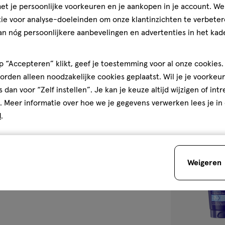
30
crème
crème
t je persoonlijke voorkeuren en je aankopen in je account. W
ML
NIVEA Bodycrè
ie voor analyse-doeleinden om onze klantinzichten te verbeter
an nóg persoonlijkere aanbevelingen en advertenties in het kade
5
5/5
(11)
van
 “Accepteren” klikt, geef je toestemming voor al onze cookies. 
5
rden alleen noodzakelijke cookies geplaatst. Wil je je voorkeur
sterren
5
s dan voor “Zelf instellen”. Je kan je keuze altijd wijzigen of int
op
. Meer informatie over hoe we je gegevens verwerken lees je in
basis
d
.
van
11
toevoegen
reviews
aan
verlanglijst
Weigeren