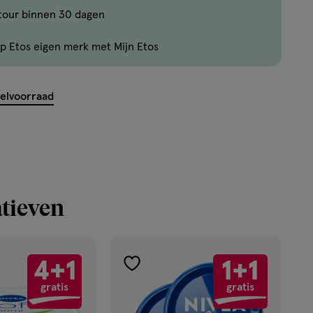
tour binnen 30 dagen
Je
kan
p Etos eigen merk met Mijn Etos
maximaal
50
items
kelvoorraad
bestellen
van
dit
type
product.
tieven
4+1
1+1
toevoegen
gratis
gratis
aan
verlanglijst