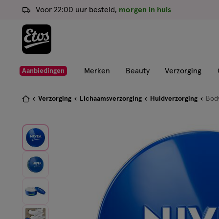
ga
Voor 22:00 uur besteld,
morgen in huis
naar
de
hoofd
content
ga
Merken
Beauty
Verzorging
Aanbiedingen
naar
de
Je
Verzorging
Lichaamsverzorging
Huidverzorging
Bod
zoekbalk
bent
ga
hier:
naar
de
footer