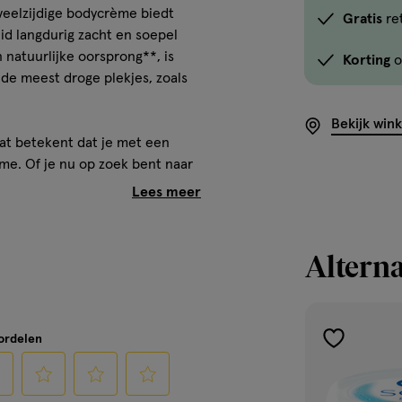
 veelzijdige bodycrème biedt
Gratis
re
id langdurig zacht en soepel
n natuurlijke oorsprong**, is
Korting
o
 de meest droge plekjes, zoals
Bekijk win
at betekent dat je met een
me. Of je nu op zoek bent naar
ne huidverzorging voor je
 de ideale oplossing voor
 van hun natuurlijke staat
Alterna
 de huid
oordelen
toevoegen
aan
tologisch goedgekeurd
verlanglijst
 product