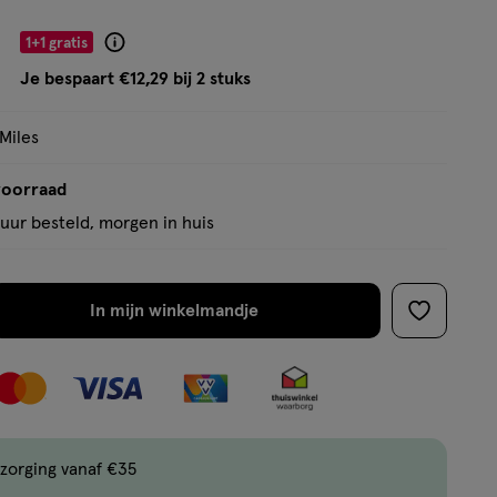
basis
van
1+1 gratis
Product
43
badge
Je bespaart €12,29 bij 2 stuks
reviews
tooltip
 Miles
voorraad
uur besteld, morgen in huis
In mijn winkelmandje
verhoog
toevoege
aantal
aan
met
verlanglijs
één
,
Limiet
zorging vanaf €35
bereikt.