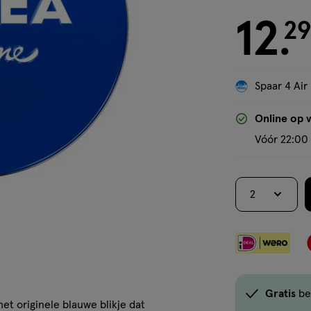
12
€ 12.29
29
.
Spaar 4 Air
Online op 
Vóór 22:00 
2
Gratis
be
et originele blauwe blikje dat