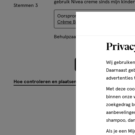
gebruik Nivea creme sinds mijn kindert
Stemmen
3
Oorspronkelijk gepost op
NIVEA
Crème Blik 150 ML
Behulpzaam?
(
2
)
(
1
)
Mel
Privac
Wij gebruiken
Meer laden
Daarnaast ge
advertenties 
Hoe controleren en plaatsen wij reviews?
Met deze cook
binnen onze w
zoekgedrag b
aanbevelingen
shampoo, dan 
Als je een Mi