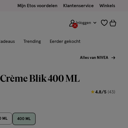
Mijn Etos voordelen
Klantenservice
Winkels
Inloggen
adeaus
Trending
Eerder gekocht
Alles van NIVEA
Crème Blik 400 ML
4.8
4.8/5
(43)
van
5
sterren
0 ML
400 ML
op