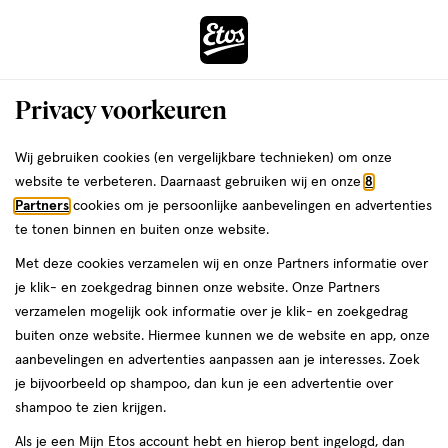
ga
Voor 22:00 uur besteld,
morgen in huis
naar
de
Menu
hoofd
Zoeken
Privacy voorkeuren
content
›
›
ga
Interactie
naar
Wij gebruiken cookies (en vergelijkbare technieken) om onze
Je
Droogshampoo
Alles van NIVEA
met
de
website te verbeteren. Daarnaast gebruiken wij en onze
8
bent
NIVEA Fresh Revive 3-In-1
dit
zoekbalk
Partners
cookies om je persoonlijke aanbevelingen en advertenties
ers
Weleda
hier:
veld
ga
Droogshampoo Donkerblond Haar
te tonen binnen en buiten onze website.
opent
naar
200 ML
Met deze cookies verzamelen wij en onze Partners informatie over
een
de
je klik- en zoekgedrag binnen onze website. Onze Partners
volledig
footer
200
3
200 ML
spray
3/5
(1)
verzamelen mogelijk ook informatie over je klik- en zoekgedrag
venster
ML,
van
buiten onze website. Hiermee kunnen we de website en app, onze
met
spray
5
1+1
aanbevelingen en advertenties aanpassen aan je interesses. Zoek
geavanceerde
toevoegen
sterren
gratis
je bijvoorbeeld op shampoo, dan kun je een advertentie over
zoekopties
aan
op
shampoo te zien krijgen.
verlanglijst
basis
Als je een Mijn Etos account hebt en hierop bent ingelogd, dan