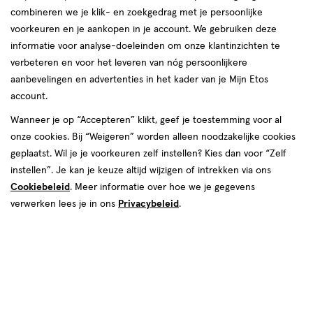
van
combineren we je klik- en zoekgedrag met je persoonlijke
1
voorkeuren en je aankopen in je account. We gebruiken deze
reviews
informatie voor analyse-doeleinden om onze klantinzichten te
verbeteren en voor het leveren van nóg persoonlijkere
aanbevelingen en advertenties in het kader van je Mijn Etos
account.
Wanneer je op “Accepteren” klikt, geef je toestemming voor al
onze cookies. Bij “Weigeren” worden alleen noodzakelijke cookies
geplaatst. Wil je je voorkeuren zelf instellen? Kies dan voor “Zelf
€ 7.29
7
.
29
1+1 gratis
Product
instellen”. Je kan je keuze altijd wijzigen of intrekken via ons
badge
Je bespaart €7,29 bij 2 stuks
Cookiebeleid
. Meer informatie over hoe we je gegevens
tooltip
verwerken lees je in ons
Privacybeleid
.
Spaar 2 Air Miles
Online op voorraad
Vóór 22:00 uur besteld, morgen in huis
2
In mijn winkelmandje