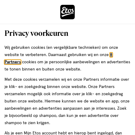
ga
Voor 22:00 uur besteld,
morgen in huis
naar
de
Menu
hoofd
Zoeken
Privacy voorkeuren
content
›
›
ga
Interactie
naar
Wij gebruiken cookies (en vergelijkbare technieken) om onze
Je
Deodorant
Alles van NIVEA
met
de
website te verbeteren. Daarnaast gebruiken wij en onze
8
bent
NIVEA MEN Derma Control Sensitive
dit
zoekbalk
Partners
cookies om je persoonlijke aanbevelingen en advertenties
ers
Weleda
hier:
veld
ga
Deodorant Roller 50 ML
te tonen binnen en buiten onze website.
opent
naar
Met deze cookies verzamelen wij en onze Partners informatie over
een
de
50
4.4
50 ML
roller
4.4/5
(45)
je klik- en zoekgedrag binnen onze website. Onze Partners
volledig
ML,
footer
van
verzamelen mogelijk ook informatie over je klik- en zoekgedrag
venster
roller
5
1+1
buiten onze website. Hiermee kunnen we de website en app, onze
met
toevoegen
sterren
gratis
aanbevelingen en advertenties aanpassen aan je interesses. Zoek
geavanceerde
aan
op
je bijvoorbeeld op shampoo, dan kun je een advertentie over
zoekopties
verlanglijst
basis
shampoo te zien krijgen.
van
Als je een Mijn Etos account hebt en hierop bent ingelogd, dan
45