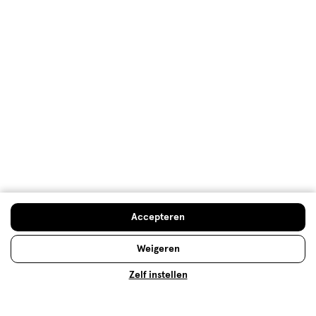
NIVEA Q10
Vermindert zichtbaar rimpels vanaf 7 dagen.
Lees meer
Accepteren
Weigeren
Op zoek naar iets anders?
Zelf instellen
Verzorging deals
Deodorant
Assortiment