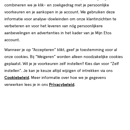
combineren we je klik- en zoekgedrag met je persoonlijke
reviews
voorkeuren en je aankopen in je account. We gebruiken deze
Instellingen aanpassen
informatie voor analyse-doeleinden om onze klantinzichten te
verbeteren en voor het leveren van nóg persoonlijkere
aanbevelingen en advertenties in het kader van je Mijn Etos
account.
Video
Wanneer je op “Accepteren” klikt, geef je toestemming voor al
€ 6.79
6
.
onze cookies. Bij “Weigeren” worden alleen noodzakelijke cookies
79
1+1 gratis
Product
geplaatst. Wil je je voorkeuren zelf instellen? Kies dan voor “Zelf
badge
Je bespaart €6,79 bij 2 stuks
instellen”. Je kan je keuze altijd wijzigen of intrekken via ons
tooltip
Cookiebeleid
. Meer informatie over hoe we je gegevens
Spaar 2 Air Miles
verwerken lees je in ons
Privacybeleid
.
Online op voorraad
Vóór 22:00 uur besteld, morgen in huis
2
In mijn winkelmandje
verhoog
aantal