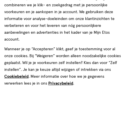
combineren we je klik- en zoekgedrag met je persoonlijke
reviews
voorkeuren en je aankopen in je account. We gebruiken deze
Instellingen aanpassen
informatie voor analyse-doeleinden om onze klantinzichten te
verbeteren en voor het leveren van nóg persoonlijkere
aanbevelingen en advertenties in het kader van je Mijn Etos
account.
Video
Wanneer je op “Accepteren” klikt, geef je toestemming voor al
€ 6.69
6
.
onze cookies. Bij “Weigeren” worden alleen noodzakelijke cookies
69
1+1 gratis
Product
geplaatst. Wil je je voorkeuren zelf instellen? Kies dan voor “Zelf
badge
Je bespaart €6,69 bij 2 stuks
instellen”. Je kan je keuze altijd wijzigen of intrekken via ons
tooltip
Cookiebeleid
. Meer informatie over hoe we je gegevens
Spaar 2 Air Miles
verwerken lees je in ons
Privacybeleid
.
Online op voorraad
Vóór 22:00 uur besteld, morgen in huis
2
In mijn winkelmandje
verhoog
aantal