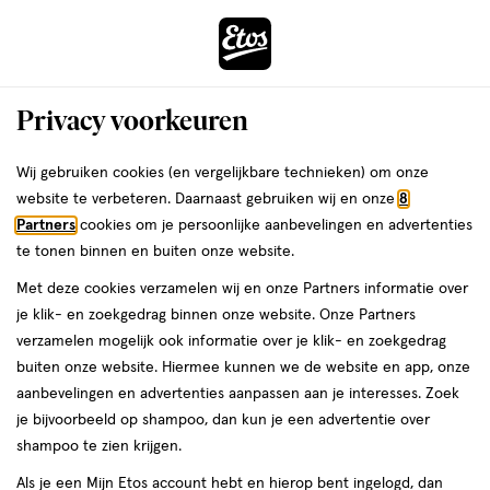
ga
Voor 22:00 uur besteld,
morgen in huis
naar
de
Menu
hoofd
Zoeken
Privacy voorkeuren
content
›
›
ga
Interactie
naar
Wij gebruiken cookies (en vergelijkbare technieken) om onze
Je
Deodorant
Alles van NIVEA
met
de
website te verbeteren. Daarnaast gebruiken wij en onze
8
bent
NIVEA MEN Derma Control Sensitive
dit
zoekbalk
Partners
cookies om je persoonlijke aanbevelingen en advertenties
ers
Weleda
hier:
veld
ga
Deodorant Spray 150 ML
te tonen binnen en buiten onze website.
opent
naar
Met deze cookies verzamelen wij en onze Partners informatie over
een
de
150
4.3
150 ML
spray
4.3/5
(51)
je klik- en zoekgedrag binnen onze website. Onze Partners
volledig
ML,
footer
van
verzamelen mogelijk ook informatie over je klik- en zoekgedrag
venster
spray
5
1+1
buiten onze website. Hiermee kunnen we de website en app, onze
met
toevoegen
sterren
gratis
aanbevelingen en advertenties aanpassen aan je interesses. Zoek
geavanceerde
aan
op
je bijvoorbeeld op shampoo, dan kun je een advertentie over
zoekopties
verlanglijst
basis
shampoo te zien krijgen.
van
Als je een Mijn Etos account hebt en hierop bent ingelogd, dan
51