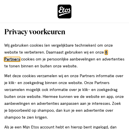
ga
Voor 22:00 uur besteld,
morgen in huis
naar
de
Menu
hoofd
Zoeken
Privacy voorkeuren
content
›
›
ga
Interactie
naar
Wij gebruiken cookies (en vergelijkbare technieken) om onze
Je
Deodorant
Alles van NIVEA
met
de
website te verbeteren. Daarnaast gebruiken wij en onze
8
bent
NIVEA MEN Fresh Kick Deodorant
dit
zoekbalk
Partners
cookies om je persoonlijke aanbevelingen en advertenties
ers
Weleda
hier:
veld
ga
Spray 150 ML
te tonen binnen en buiten onze website.
opent
naar
Met deze cookies verzamelen wij en onze Partners informatie over
een
de
150
4.2
150 ML
spray
4.2/5
(12)
je klik- en zoekgedrag binnen onze website. Onze Partners
volledig
ML,
footer
van
verzamelen mogelijk ook informatie over je klik- en zoekgedrag
venster
spray
5
1+1
buiten onze website. Hiermee kunnen we de website en app, onze
met
toevoegen
sterren
gratis
aanbevelingen en advertenties aanpassen aan je interesses. Zoek
geavanceerde
aan
op
je bijvoorbeeld op shampoo, dan kun je een advertentie over
zoekopties
verlanglijst
basis
shampoo te zien krijgen.
van
Als je een Mijn Etos account hebt en hierop bent ingelogd, dan
12