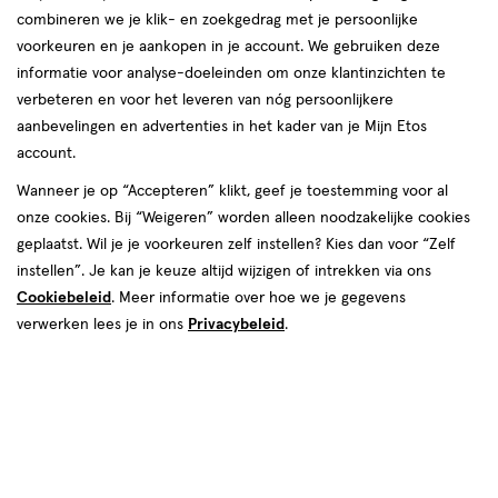
combineren we je klik- en zoekgedrag met je persoonlijke
reviews
voorkeuren en je aankopen in je account. We gebruiken deze
informatie voor analyse-doeleinden om onze klantinzichten te
verbeteren en voor het leveren van nóg persoonlijkere
aanbevelingen en advertenties in het kader van je Mijn Etos
account.
Wanneer je op “Accepteren” klikt, geef je toestemming voor al
€ 6.69
6
.
onze cookies. Bij “Weigeren” worden alleen noodzakelijke cookies
69
1+1 gratis
Product
geplaatst. Wil je je voorkeuren zelf instellen? Kies dan voor “Zelf
badge
Je bespaart €6,69 bij 2 stuks
instellen”. Je kan je keuze altijd wijzigen of intrekken via ons
tooltip
Cookiebeleid
. Meer informatie over hoe we je gegevens
Spaar 2 Air Miles
verwerken lees je in ons
Privacybeleid
.
Online op voorraad
Vóór 22:00 uur besteld, morgen in huis
2
In mijn winkelmandje
verhoog
aantal