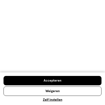
NIVEA Q10
Vermindert zichtbaar rimpels vanaf 7 dagen.
Lees meer
Accepteren
Op zoek naar iets anders?
Weigeren
Assortiment
Deodorant
Verzorging deals
Zelf instellen