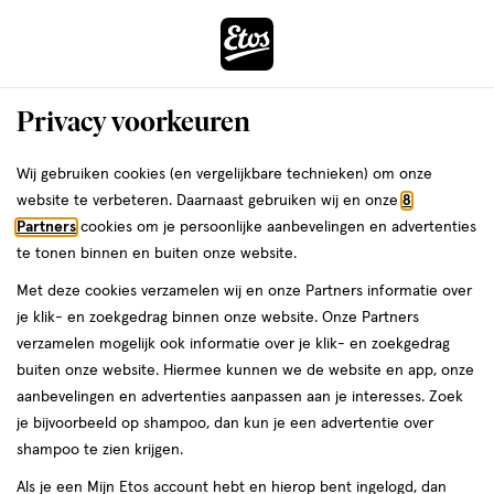
ga
Voor 22:00 uur besteld,
morgen in huis
naar
de
Menu
hoofd
Zoeken
Privacy voorkeuren
content
›
›
ga
Interactie
naar
Wij gebruiken cookies (en vergelijkbare technieken) om onze
Je
Dagcrème
Alles van NIVEA
met
de
website te verbeteren. Daarnaast gebruiken wij en onze
8
bent
NIVEA Q10 Anti-Rimpel Collageen
dit
zoekbalk
Partners
cookies om je persoonlijke aanbevelingen en advertenties
ers
Weleda
hier:
veld
ga
Expert Dag- en Nacht Repair Balm 50
te tonen binnen en buiten onze website.
opent
naar
ML
Met deze cookies verzamelen wij en onze Partners informatie over
een
de
je klik- en zoekgedrag binnen onze website. Onze Partners
volledig
footer
50
4.1
50 ML
balm
4.1/5
(58)
verzamelen mogelijk ook informatie over je klik- en zoekgedrag
venster
ML,
van
buiten onze website. Hiermee kunnen we de website en app, onze
met
balm
5
1+1
aanbevelingen en advertenties aanpassen aan je interesses. Zoek
geavanceerde
toevoegen
sterren
gratis
je bijvoorbeeld op shampoo, dan kun je een advertentie over
zoekopties
aan
op
shampoo te zien krijgen.
verlanglijst
basis
Als je een Mijn Etos account hebt en hierop bent ingelogd, dan