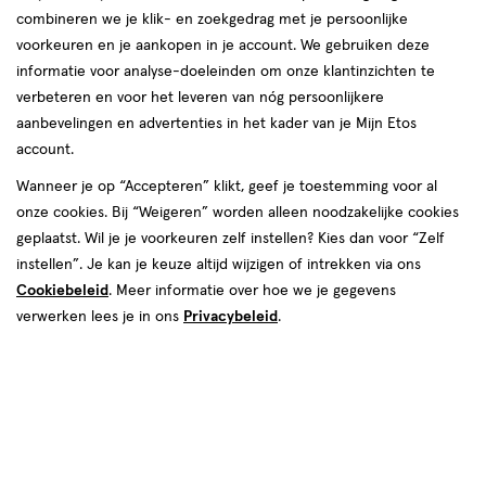
van
combineren we je klik- en zoekgedrag met je persoonlijke
58
voorkeuren en je aankopen in je account. We gebruiken deze
reviews
informatie voor analyse-doeleinden om onze klantinzichten te
verbeteren en voor het leveren van nóg persoonlijkere
aanbevelingen en advertenties in het kader van je Mijn Etos
account.
Wanneer je op “Accepteren” klikt, geef je toestemming voor al
onze cookies. Bij “Weigeren” worden alleen noodzakelijke cookies
geplaatst. Wil je je voorkeuren zelf instellen? Kies dan voor “Zelf
€ 30.99
30
.
99
1+1 gratis
Product
instellen”. Je kan je keuze altijd wijzigen of intrekken via ons
badge
Je bespaart €30,99 bij 2 stuks
Cookiebeleid
. Meer informatie over hoe we je gegevens
tooltip
verwerken lees je in ons
Privacybeleid
.
Spaar 12 Air Miles
Online bijna uitverkocht
Vóór 22:00 uur besteld, morgen in huis
2
In mijn winkelmandje