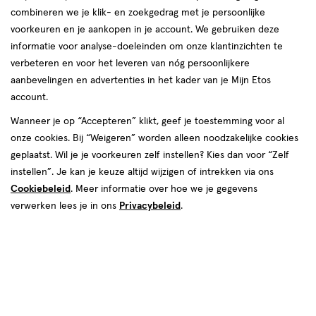
combineren we je klik- en zoekgedrag met je persoonlijke
voorkeuren en je aankopen in je account. We gebruiken deze
informatie voor analyse-doeleinden om onze klantinzichten te
verbeteren en voor het leveren van nóg persoonlijkere
aanbevelingen en advertenties in het kader van je Mijn Etos
account.
Kies je variant
Wanneer je op “Accepteren” klikt, geef je toestemming voor al
onze cookies. Bij “Weigeren” worden alleen noodzakelijke cookies
50 ML
200 ML
300 ML
75 ML
geplaatst. Wil je je voorkeuren zelf instellen? Kies dan voor “Zelf
instellen”. Je kan je keuze altijd wijzigen of intrekken via ons
€ 3.99
3
.
99
1+1 gratis
Product
Cookiebeleid
. Meer informatie over hoe we je gegevens
badge
Je bespaart €3,99 bij 2 stuks
verwerken lees je in ons
Privacybeleid
.
tooltip
Spaar 1 Air Mile
Online op voorraad
Vóór 22:00 uur besteld, morgen in huis