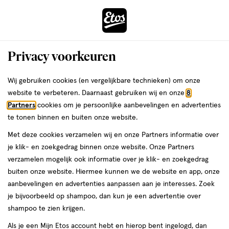
ga
Voor 22:00 uur besteld,
morgen in huis
naar
de
Menu
hoofd
Zoeken
Privacy voorkeuren
content
›
›
ga
Interactie
naar
Wij gebruiken cookies (en vergelijkbare technieken) om onze
Je
Bodycrème
Alles van NIVEA
met
de
website te verbeteren. Daarnaast gebruiken wij en onze
8
bent
NIVEA Soft Crème Tube 75 ML
dit
zoekbalk
Partners
cookies om je persoonlijke aanbevelingen en advertenties
ers
Weleda
hier:
veld
ga
te tonen binnen en buiten onze website.
75
4.2
75 ML
crème
4.2/5
(11)
opent
naar
Met deze cookies verzamelen wij en onze Partners informatie over
ML,
van
een
de
crème
je klik- en zoekgedrag binnen onze website. Onze Partners
5
1+1
volledig
footer
verzamelen mogelijk ook informatie over je klik- en zoekgedrag
toevoegen
sterren
gratis
venster
buiten onze website. Hiermee kunnen we de website en app, onze
aan
op
met
aanbevelingen en advertenties aanpassen aan je interesses. Zoek
verlanglijst
basis
geavanceerde
je bijvoorbeeld op shampoo, dan kun je een advertentie over
van
zoekopties
shampoo te zien krijgen.
11
reviews
Als je een Mijn Etos account hebt en hierop bent ingelogd, dan