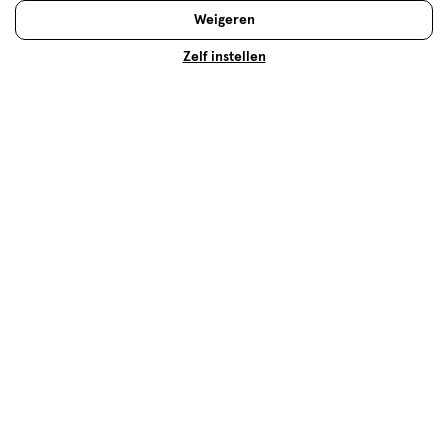
Prijs
Weigeren
Prijs, 4.0 van 5
4.0
Zelf instellen
Gebruiksgemak
Gebruiksgemak, 5.0 van 5
5.0
Behulpzaam?
(
4
)
(
0
)
Melden
Meer laden
Hoe controleren en plaatsen wij reviews?
Advies & Inspiratie