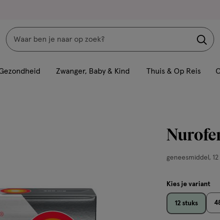
Zoeken
Interactie
met
Gezondheid
Zwanger, Baby & Kind
Thuis & Op Reis
C
dit
veld
opent
een
Nurofen
volledig
venster
geneesmiddel,
geneesmiddel
12
met
12
geavanceerde
stuks,
Kies je variant
zoekopties
dragee
4
12 stuks