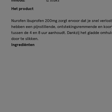
Inhoud:
12 stuks
Het product
Nurofen ibuprofen 200mg zorgt ervoor dat je snel verlost
hebben een pijnstillende, ontstekingsremmende en koor
tussen de 4 en 8 uur aanhoudt. Dankzij het gladde omhuls
door te slikken.
Ingrediënten
200 mg of ibuprofen. Excipients: Stearic acid, croscarmel
sulfate, sodium citrate, colloidal anhydrous silica, gum ar
sodium, sucrose, macrogol 6000, titanium dioxide, black p
Wettelijke benaming
Nurofen 200 tablet
Disclaimer
Lees voor gebruik eerst de bijsluiter. Buiten het zicht e