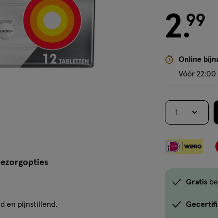
2
€ 2.99
99
.
Online bijn
Vóór 22:00 
1
ezorgopties
Gratis
be
 en pijnstillend.
Gecertif