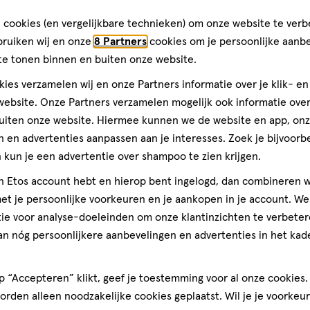
toevoegen
 cookies (en vergelijkbare technieken) om onze website te verb
aan
bruiken wij en onze
8 Partners
cookies om je persoonlijke aanb
verlanglijst
te tonen binnen en buiten onze website.
ies verzamelen wij en onze Partners informatie over je klik- e
ebsite. Onze Partners verzamelen mogelijk ook informatie over 
uiten onze website. Hiermee kunnen we de website en app, on
 en advertenties aanpassen aan je interesses. Zoek je bijvoorb
kun je een advertentie over shampoo te zien krijgen.
jn Etos account hebt en hierop bent ingelogd, dan combineren w
t je persoonlijke voorkeuren en je aankopen in je account. W
ie voor analyse-doeleinden om onze klantinzichten te verbeter
geneesmiddel
4
geneesmiddel,
an nóg persoonlijkere aanbevelingen en advertenties in het kade
st
tablet
Antigrippine P
 “Accepteren” klikt, geef je toestemming voor al onze cookies. 
rden alleen noodzakelijke cookies geplaatst. Wil je je voorkeur
1