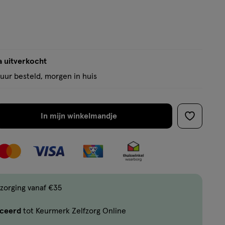
a uitverkocht
uur besteld, morgen in huis
In mijn winkelmandje
verhoog
toevoege
aantal
aan
met
verlanglijs
één
,
Limiet
zorging vanaf €35
bereikt.
iceerd
tot Keurmerk Zelfzorg Online
Je