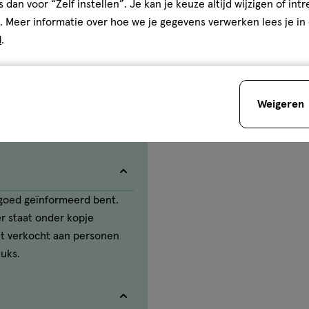
s dan voor “Zelf instellen”. Je kan je keuze altijd wijzigen of int
. Meer informatie over hoe we je gegevens verwerken lees je in
d
.
Weigeren
e goed geïnformeerd bent.
ter staat onder kopje
et verkocht aan personen
tuks.