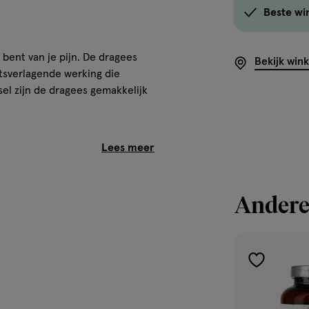
Beste wi
 bent van je pijn. De dragees
Bekijk win
tsverlagende werking die
el zijn de dragees gemakkelijk
lose sodium, sodium lauril
abic nebulisate, talc, carmellose
rinting ink.
Andere
toevoegen
aan
n gebruik van kinderen houden.
verlanglijst