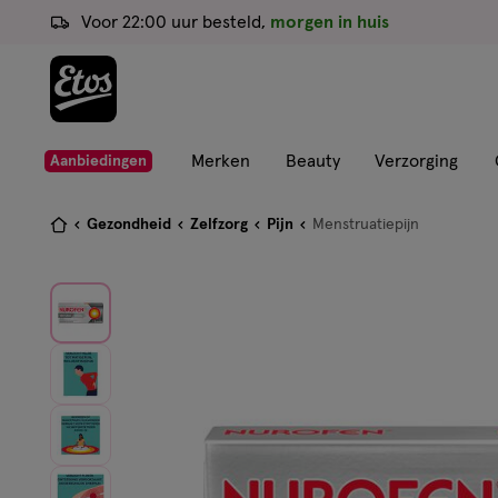
ga
Voor 22:00 uur besteld,
morgen in huis
naar
de
hoofd
content
ga
Merken
Beauty
Verzorging
Aanbiedingen
naar
de
Je
Gezondheid
Zelfzorg
Pijn
Menstruatiepijn
zoekbalk
bent
ga
hier:
naar
de
footer