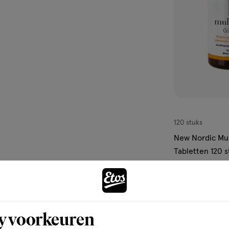
 van matige tot gemiddelde pijn
bij griep en verkoudheid,
e.
120 stuks
New Nordic Mu
Tabletten 120 s
1
y voorkeuren