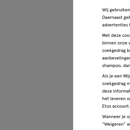
Wij gebruiken
Daarnaast ge
advertenties 
Met deze cook
binnen onze w
zoekgedrag b
aanbevelingen
shampoo, dan 
Als je een Mi
zoekgedrag me
deze informat
het leveren v
Etos account.
Wanneer je op
“Weigeren” wo