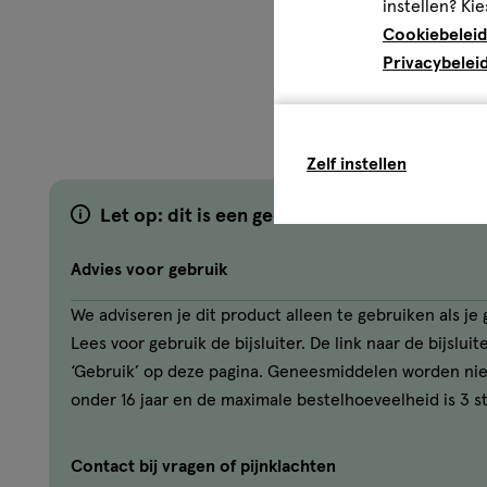
instellen? Kie
Cookiebeleid
Privacybelei
Zelf instellen
Let op: dit is een geneesmiddel
Advies voor gebruik
We adviseren je dit product alleen te gebruiken als j
Lees voor gebruik de bijsluiter. De link naar de bijslui
‘Gebruik’ op deze pagina. Geneesmiddelen worden ni
onder 16 jaar en de maximale bestelhoeveelheid is 3 s
Contact bij vragen of pijnklachten