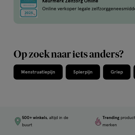
Keurmerk Zelfzorg Online
Online verkoper legale zelfzorggeneesmidd
Op zoek naar iets anders?
Menstruatiepijn
Spierpijn
Griep
500+ winkels
, altijd in de
Trending
produc
buurt
merken