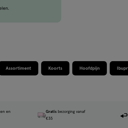
elen.
Assortiment
Koorts
Hoofdpijn
Ibup
ten en
Gratis
bezorging vanaf
€35