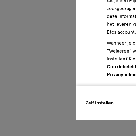
Als je een Mi
zoekgedrag me
deze informat
het leveren v
Etos account.
Wanneer je op
“Weigeren” wo
instellen? Kie
Cookiebeleid
Privacybelei
Zelf instellen