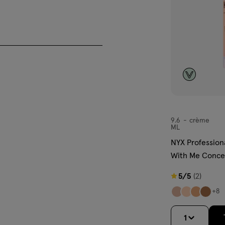
9.6
crème
crème
ML
NYX Profession
With Me Conce
BWMCCS02 Lig
5
5/5
(2)
van
+8
5
sterren
1