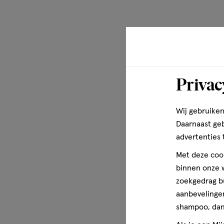
Privac
Wij gebruiken
Daarnaast ge
advertenties 
Met deze cook
binnen onze w
zoekgedrag b
aanbevelingen
shampoo, dan 