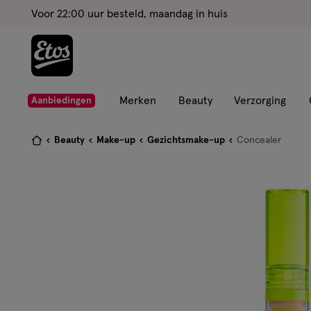
ga
Voor 22:00 uur besteld, maandag in huis
naar
de
hoofd
content
ga
Merken
Beauty
Verzorging
Aanbiedingen
naar
de
Je
Beauty
Make-up
Gezichtsmake-up
Concealer
zoekbalk
bent
ga
hier:
naar
de
footer