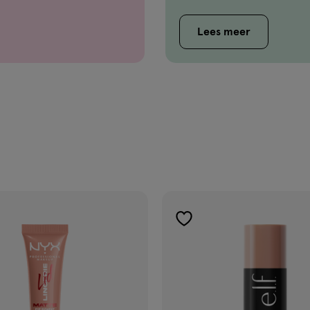
Lees meer
gen
toevoegen
aan
ijst
verlanglijst