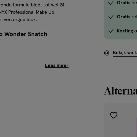
Gratis
be
erende formule biedt tot wel 24
 NYX Professional Make Up
Gratis
re
, verzorgde look.
Korting
o
Up Wonder Snatch
Bekijk win
heden
Alterna
toevoegen
aan
verlanglijst