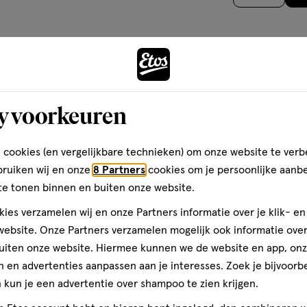
op
basis
van
2
Maak j
reviews
comple
y voorkeuren
 cookies (en vergelijkbare technieken) om onze website te verb
bruiken wij en onze
8 Partners
cookies om je persoonlijke aanb
te tonen binnen en buiten onze website.
ies verzamelen wij en onze Partners informatie over je klik- e
ebsite. Onze Partners verzamelen mogelijk ook informatie over 
uiten onze website. Hiermee kunnen we de website en app, on
 en advertenties aanpassen aan je interesses. Zoek je bijvoorb
kun je een advertentie over shampoo te zien krijgen.