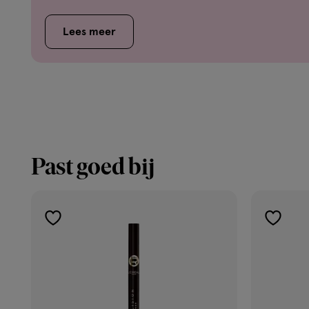
Lees meer
Past goed bij
toevoegen
toevoe
aan
aan
verlanglijst
verlangl