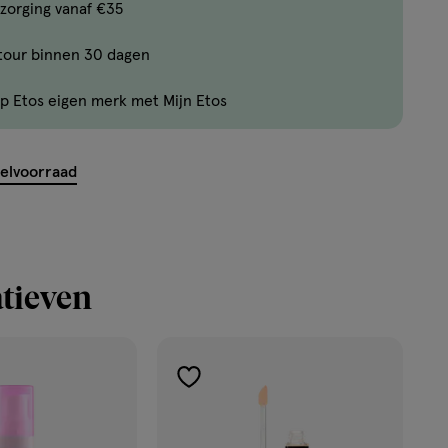
Bijna
zorging vanaf €35
uitverkocht!
tour binnen 30 dagen
Er
zijn
p Etos eigen merk met Mijn Etos
nog
maar
32
kelvoorraad
producten
op
voorraad.
tieven
toevoegen
aan
verlanglijst