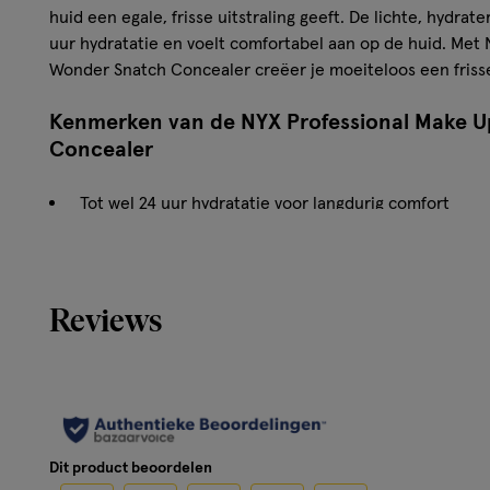
huid een egale, frisse uitstraling geeft. De lichte, hydrat
uur hydratatie en voelt comfortabel aan op de huid. Met
Wonder Snatch Concealer creëer je moeiteloos een frisse
Kenmerken van de NYX Professional Make 
Concealer
Tot wel 24 uur hydratatie voor langdurig comfort
Waterproof en veegvast voor volle, feilloze dekking
Camoufleert donkere kringen, roodheid en oneffen
Lichtgewicht formule die comfortabel aanvoelt
Reviews
Blendt moeiteloos voor een egale finish
Geschikt voor dagelijks gebruik en alle huidtypes
Dit product beoordelen