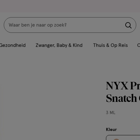
Zoeken
Interactie
met
Gezondheid
Zwanger, Baby & Kind
Thuis & Op Reis
C
dit
veld
opent
een
NYX Pr
volledig
venster
Snatch 
met
geavanceerde
3
3 ML
zoekopties
ML,
Kleur