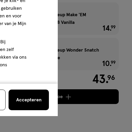
e je klik- en
e gebruiken
NYX Professional Makeup Make 'EM
en en voor
Wonder Foundation 08 Vanilla
r van je Mijn
14
.
€ 14.99
99
Bij
en zelf
NYX Professional Makeup Wonder Snatch
rekken via ons
Powder 01 Sugar Serve
10
.
€ 10.9
99
 ons
43
.
96
Voeg
4 producten
toe
Accepteren