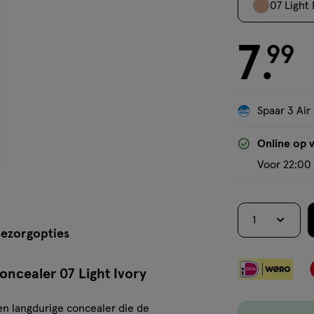
07 Light 
7
€ 7.99
99
.
Spaar 3 Air
Online op 
Voor 22:00 
1
ezorgopties
ncealer 07 Light Ivory
n langdurige concealer die de