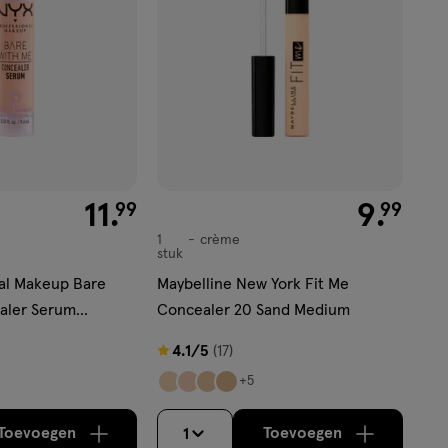
€ 11.99
11
.
€ 9.99
9
.
99
99
1
crème
crème
stuk
al Makeup Bare
Maybelline New York Fit Me
aler Serum
Concealer 20 Sand Medium
ht
4.1
4.1/5
(17)
van
+5
5
sterren
Toevoegen
Toevoegen
1
verhoog aantal met één
,
Bijna uitverkocht!
verhoog aantal m
Er zijn nog