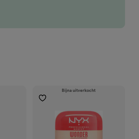
Bijna uitverkocht
toevoegen
aan
verlanglijst