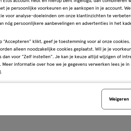
jn Etos account hebt en hierop bent ingelogd, dan combineren w
t je persoonlijke voorkeuren en je aankopen in je account. W
ie voor analyse-doeleinden om onze klantinzichten te verbeter
an nóg persoonlijkere aanbevelingen en advertenties in het kade
 “Accepteren” klikt, geef je toestemming voor al onze cookies. 
rden alleen noodzakelijke cookies geplaatst. Wil je je voorkeur
s dan voor “Zelf instellen”. Je kan je keuze altijd wijzigen of int
. Meer informatie over hoe we je gegevens verwerken lees je in
d
.
Weigeren