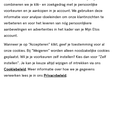
van
combineren we je klik- en zoekgedrag met je persoonlijke
2
voorkeuren en je aankopen in je account. We gebruiken deze
reviews
informatie voor analyse-doeleinden om onze klantinzichten te
verbeteren en voor het leveren van nóg persoonlijkere
aanbevelingen en advertenties in het kader van je Mijn Etos
account.
Wanneer je op “Accepteren” klikt, geef je toestemming voor al
onze cookies. Bij “Weigeren” worden alleen noodzakelijke cookies
geplaatst. Wil je je voorkeuren zelf instellen? Kies dan voor “Zelf
Kleur
instellen”. Je kan je keuze altijd wijzigen of intrekken via ons
Cookiebeleid
. Meer informatie over hoe we je gegevens
BWMCCS05 Golden
verwerken lees je in ons
Privacybeleid
.
€ 11.99
11
.
99
Spaar 4 Air Miles
Online bijna uitverkocht
Vóór 22:00 uur besteld, morgen in huis