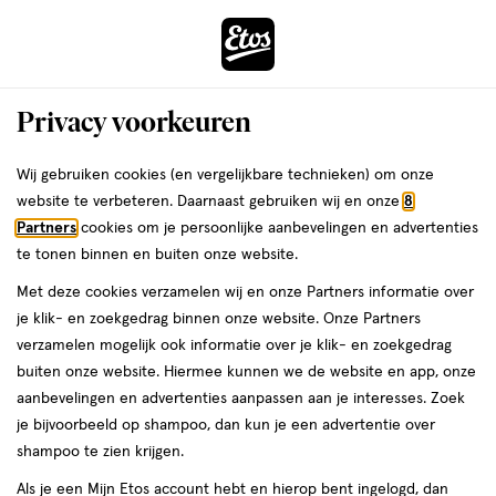
ga
Voor 22:00 uur besteld,
morgen in huis
naar
de
Menu
hoofd
Zoeken
Privacy voorkeuren
content
›
›
ga
Interactie
naar
Wij gebruiken cookies (en vergelijkbare technieken) om onze
Je
Concealer
Alles van NYX Professional Makeup
met
de
website te verbeteren. Daarnaast gebruiken wij en onze
8
bent
NYX Professional Makeup Bare With
dit
zoekbalk
Partners
cookies om je persoonlijke aanbevelingen en advertenties
ers
Weleda
hier:
veld
ga
Me Concealer Serum BWMCCS05
te tonen binnen en buiten onze website.
opent
naar
Golden
Met deze cookies verzamelen wij en onze Partners informatie over
een
de
je klik- en zoekgedrag binnen onze website. Onze Partners
volledig
footer
9.6
5
9.6 ML
crème
5/5
(2)
verzamelen mogelijk ook informatie over je klik- en zoekgedrag
venster
ML,
van
buiten onze website. Hiermee kunnen we de website en app, onze
met
crème
5
aanbevelingen en advertenties aanpassen aan je interesses. Zoek
geavanceerde
toevoegen
sterren
je bijvoorbeeld op shampoo, dan kun je een advertentie over
zoekopties
aan
op
shampoo te zien krijgen.
verlanglijst
basis
Als je een Mijn Etos account hebt en hierop bent ingelogd, dan