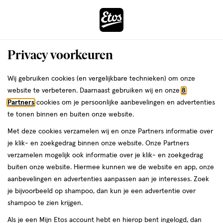
ga
Voor 22:00 uur besteld, maandag in huis
naar
de
Menu
hoofd
Zoeken
Privacy voorkeuren
content
›
›
ga
Etos
Interactie
naar
Wij gebruiken cookies (en vergelijkbare technieken) om onze
met
de
website te verbeteren. Daarnaast gebruiken wij en onze
8
Drogist
ers
Weleda
dit
zoekbalk
Partners
cookies om je persoonlijke aanbevelingen en advertenties
veld
ga
te tonen binnen en buiten onze website.
|
opent
naar
Met deze cookies verzamelen wij en onze Partners informatie over
een
de
Alles
je klik- en zoekgedrag binnen onze website. Onze Partners
volledig
footer
verzamelen mogelijk ook informatie over je klik- en zoekgedrag
venster
om
buiten onze website. Hiermee kunnen we de website en app, onze
met
aanbevelingen en advertenties aanpassen aan je interesses. Zoek
geavanceerde
je
je bijvoorbeeld op shampoo, dan kun je een advertentie over
zoekopties
shampoo te zien krijgen.
mooi
Zóóómerdeals tot wel 70%
Als je een Mijn Etos account hebt en hierop bent ingelogd, dan