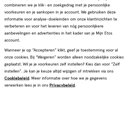
combineren we je klik- en zoekgedrag met je persoonlijke
Instellingen aanpassen
voorkeuren en je aankopen in je account. We gebruiken deze
informatie voor analyse-doeleinden om onze klantinzichten te
verbeteren en voor het leveren van nóg persoonlijkere
aanbevelingen en advertenties in het kader van je Mijn Etos
account.
Video
Wanneer je op “Accepteren” klikt, geef je toestemming voor al
onze cookies. Bij “Weigeren” worden alleen noodzakelijke cookies
Kleur
geplaatst. Wil je je voorkeuren zelf instellen? Kies dan voor “Zelf
01 Just Jelly
instellen”. Je kan je keuze altijd wijzigen of intrekken via ons
Cookiebeleid
. Meer informatie over hoe we je gegevens
€ 11.99
11
.
99
verwerken lees je in ons
Privacybeleid
.
Spaar 4 Air Miles
Online op voorraad
Voor 22:00 besteld, maandag in huis