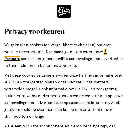
ga
Voor 22:00 uur besteld, maandag in huis
naar
de
Menu
hoofd
Zoeken
Privacy voorkeuren
content
›
›
ga
Interactie
naar
Wij gebruiken cookies (en vergelijkbare technieken) om onze
Je
Lipgloss
Alles van NYX Professional Makeup
met
de
website te verbeteren. Daarnaast gebruiken wij en onze
8
bent
NYX Professional Makeup Jelly Job
dit
zoekbalk
Partners
cookies om je persoonlijke aanbevelingen en advertenties
ers
Weleda
hier:
veld
ga
Lipgloss 01 Just Jelly Transparant
te tonen binnen en buiten onze website.
opent
naar
Met deze cookies verzamelen wij en onze Partners informatie over
een
de
1
1 stuk
je klik- en zoekgedrag binnen onze website. Onze Partners
volledig
stuk,
footer
verzamelen mogelijk ook informatie over je klik- en zoekgedrag
venster
buiten onze website. Hiermee kunnen we de website en app, onze
toevoegen
met
aanbevelingen en advertenties aanpassen aan je interesses. Zoek
aan
geavanceerde
je bijvoorbeeld op shampoo, dan kun je een advertentie over
verlanglijst
zoekopties
shampoo te zien krijgen.
Als je een Mijn Etos account hebt en hierop bent ingelogd, dan