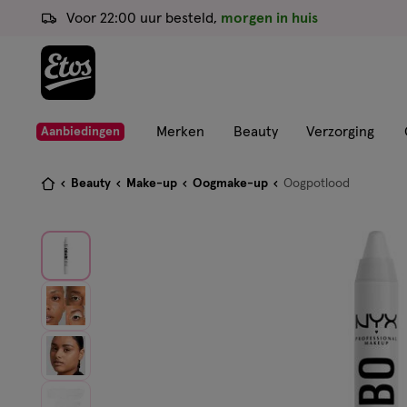
ga
Voor 22:00 uur besteld,
morgen in huis
naar
de
hoofd
content
ga
Merken
Beauty
Verzorging
Aanbiedingen
naar
de
Je
Beauty
Make-up
Oogmake-up
Oogpotlood
zoekbalk
bent
ga
hier:
naar
de
footer