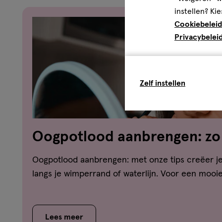
Euphorbia Cerifera (Candelilla) Wax / Euphorbia Cerifera 
instellen? Kie
Ceresin, Microcrystalline Wax / Cera Microcristallina / Ci
Cerifera (Carnauba) Wax / Copernicia Cerifera Cera / Ci
Cookiebeleid
Beeswax / Cera Alba / Cire d'abeille, Tocopheryl Acetat
Privacybelei
Isobutylparaben, Isopropylparaben. MAY CONTAIN (+/-): Mi
Iron Oxides (CI 77491, 77492, 77499), Carmine (CI 75470),
Ultramarines (CI 77007), Ferric Ferrocyanide (CI 77510), Bl
Zelf instellen
Lake (CI 19140).
Oogpotlood aanbrengen: zo 
Oogpotlood aanbrengen: met onze tips creëer je 
langs je wimperrand of waterlijn. Voor een moo
Lees meer