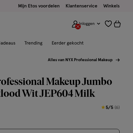
Mijn Etos voordelen
Klantenservice
Winkels
Inloggen
adeaus
Trending
Eerder gekocht
Alles van NYX Professional Makeup
ofessional Makeup Jumbo
lood Wit JEP604 Milk
5
5/5
(6)
van
5
sterren