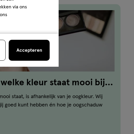
rekken via ons
 ons
Accepteren
elke kleur staat mooi bij
i staat, is afhankelijk van je oogkleur. Wij
r jij goed kunt hebben én hoe je oogschaduw