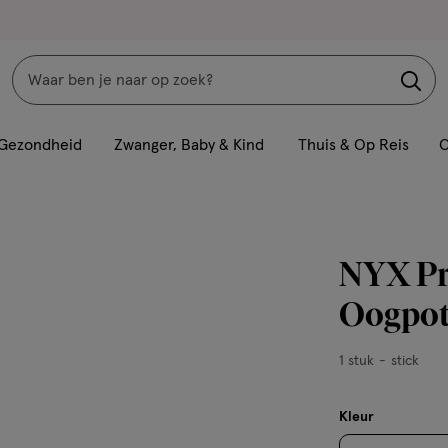
Zoeken
Interactie
met
Gezondheid
Zwanger, Baby & Kind
Thuis & Op Reis
C
dit
veld
opent
een
NYX Pr
volledig
venster
Oogpot
met
geavanceerde
1
1 stuk
stick
zoekopties
stuk,
stick
Kleur