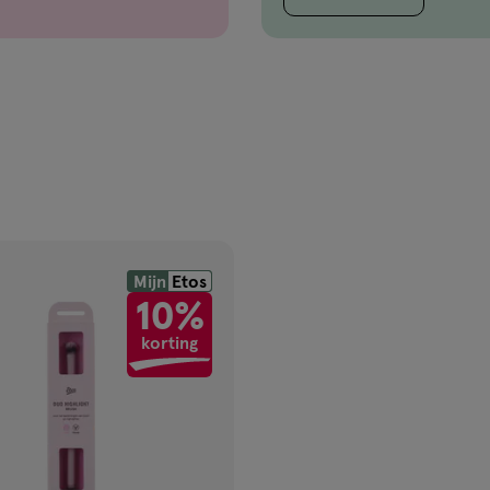
Mijn
Etos
gen
10%
korting
ijst