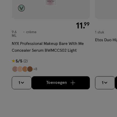
€ 11.99
11
.
99
9.6
crème
1 stuk
crème
ML
Etos Duo Hi
NYX Professional Makeup Bare With Me
Concealer Serum BWMCCS02 Light
5
5/5
(2)
van
+8
5
sterren
Toevoegen
1
1
verhoog aantal met één
,
Bijn
op
basis
van
2
reviews