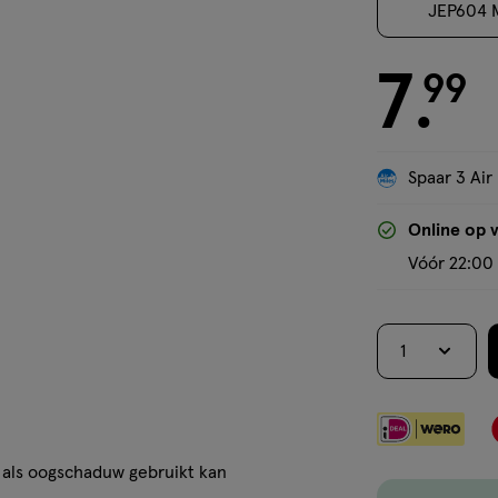
JEP604 M
7
€ 7.99
99
.
Spaar 3 Air
Online op 
Vóór 22:00 
1
s als oogschaduw gebruikt kan