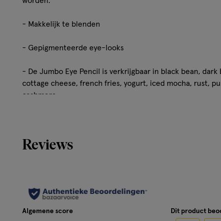
worden.
- Makkelijk te blenden
- Gepigmenteerde eye-looks
- De Jumbo Eye Pencil is verkrijgbaar in black bean, dark 
cottage cheese, french fries, yogurt, iced mocha, rust, pu
cashmere
Productomschrijving
Reviews
De NYX Professional Makeup Jumbo Eye Pencil Milk JEP60
zelfs te zeggen drievoudig geschenk? Dit stralende eyeli
oogschaduw en zelfs als highlighter! Breng het aan op je 
ooghoeken en het hele ooglid! Onze romige Jumbo-oogp
mix van minerale oliën en poeder, en glijden moeiteloos ov
en vervagen niet - en zijn verkrijgbaar in een regenboog
Algemene score
Dit product be
veelzijdige potlood tot nu toe, dit oogpotlood is echt o