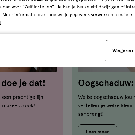
Cera / Cire de Candelilla,
s dan voor “Zelf instellen”. Je kan je keuze altijd wijzigen of int
re Microcristalline, Copernicia
re de Carnauba, Polyethylene,
. Meer informatie over hoe we je gegevens verwerken lees je in
e, BHA, Butylparaben,
d
.
ca, Titanium Dioxide (CI 77891),
 Chromium Oxide Green (CI 77288),
ue 1 Lake (CI 42090), Yellow 5
Weigeren
doe je dat!
Oogschaduw: w
mijn ogen?
een prachtige lijn
Welke oogschaduw jou moo
ie make-uplook!
vertellen je welke kleu
aanbrengt!
Lees meer