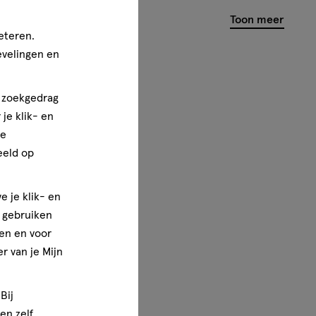
basis
Toon meer
van
eteren.
5
evelingen en
reviews
n zoekgedrag
je klik- en
ze
eeld op
e je klik- en
e gebruiken
en en voor
r van je Mijn
Bij
en zelf