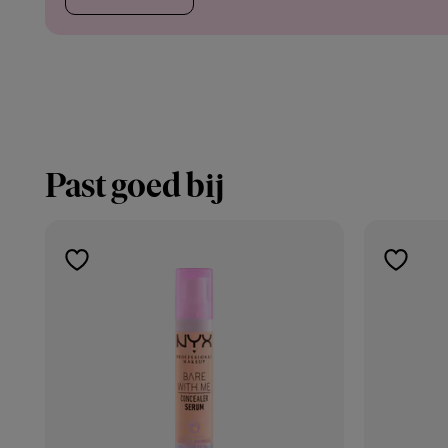
Past goed bij
toevoegen
toevoe
aan
aan
verlanglijst
verlangl