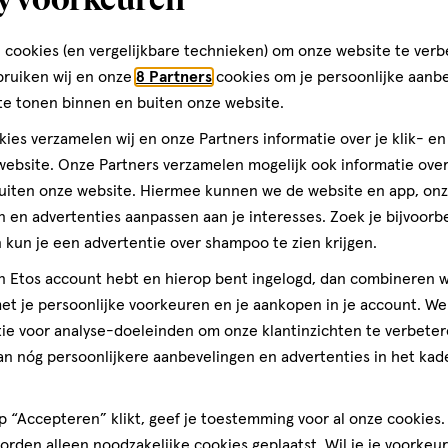
Kwaliteit, 5.0 van 5
5.0
rbia Cerifera Cera / Cire de
er
ystalline Wax / Cera
Prijs
 cookies (en vergelijkbare technieken) om onze website te verb
3
fera (Carnauba) Wax / Copernicia
Prijs, 5.0 van 5
5.0
bruiken wij en onze
8 Partners
cookies om je persoonlijke aanb
/ Cera Alba / Cire d'abeille,
te tonen binnen en buiten onze website.
Gebruiksgemak
, Isopropylparaben. MAY
den
Gebruiksgemak, 5.0 van 5
es (CI 77491, 77492, 77499),
5.0
ies verzamelen wij en onze Partners informatie over je klik- e
ramarines (CI 77007), Ferric
ebsite. Onze Partners verzamelen mogelijk ook informatie over 
Lake (CI 19140).Sparkle Nude &
uiten onze website. Hiermee kunnen we de website en app, on
hylhexyl Palmitate, Isostearyl
 en advertenties aanpassen aan je interesses. Zoek je bijvoorb
era (Candelilla) Wax / Euphorbia
kun je een advertentie over shampoo te zien krijgen.
ine Wax / Cera Microcristallina
jn Etos account hebt en hierop bent ingelogd, dan combineren w
ax / Copernicia Cerifera Cera /
re d'abeille, Tocopheryl
t je persoonlijke voorkeuren en je aankopen in je account. W
paraben. MAY CONTAIN (+/-):
ie voor analyse-doeleinden om onze klantinzichten te verbeter
492, 77499), Carmine (CI 75470),
an nóg persoonlijkere aanbevelingen en advertenties in het kade
 Ferric Ferrocyanide (CI 77510),
Leopard - Isononyl Isononanoate,
 “Accepteren” klikt, geef je toestemming voor al onze cookies. 
lmitate, Isostearyl Isostearate,
rden alleen noodzakelijke cookies geplaatst. Wil je je voorkeur