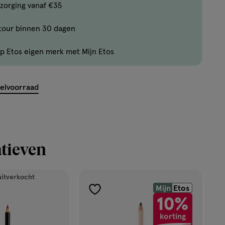
Bijna
zorging vanaf €35
uitverkocht!
tour binnen 30 dagen
Er
zijn
p Etos eigen merk met Mijn Etos
nog
maar
11
kelvoorraad
producten
op
voorraad.
tieven
uitverkocht
Mijn
Etos
toevoegen
10%
aan
korting
verlanglijst