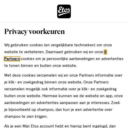
ga
Voor 22:00 uur besteld, maandag in huis
naar
de
Menu
hoofd
Zoeken
Privacy voorkeuren
content
›
›
ga
Interactie
naar
Wij gebruiken cookies (en vergelijkbare technieken) om onze
Je
Lipliner
Alles van NYX Professional Makeup
met
de
website te verbeteren. Daarnaast gebruiken wij en onze
8
bent
NYX Professional Makeup Slim Lip
dit
zoekbalk
Partners
cookies om je persoonlijke aanbevelingen en advertenties
ers
Weleda
hier:
veld
ga
Pencil Deep Purple
te tonen binnen en buiten onze website.
opent
naar
Met deze cookies verzamelen wij en onze Partners informatie over
een
de
1
4
1 stuk
stick
4/5
(2)
je klik- en zoekgedrag binnen onze website. Onze Partners
volledig
stuk,
footer
van
verzamelen mogelijk ook informatie over je klik- en zoekgedrag
venster
stick
5
buiten onze website. Hiermee kunnen we de website en app, onze
met
toevoegen
sterren
aanbevelingen en advertenties aanpassen aan je interesses. Zoek
geavanceerde
aan
op
je bijvoorbeeld op shampoo, dan kun je een advertentie over
zoekopties
verlanglijst
basis
shampoo te zien krijgen.
van
Als je een Mijn Etos account hebt en hierop bent ingelogd, dan
2