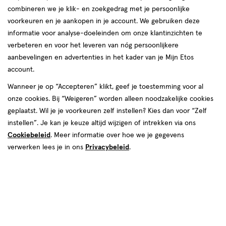
combineren we je klik- en zoekgedrag met je persoonlijke
reviews
voorkeuren en je aankopen in je account. We gebruiken deze
informatie voor analyse-doeleinden om onze klantinzichten te
verbeteren en voor het leveren van nóg persoonlijkere
aanbevelingen en advertenties in het kader van je Mijn Etos
account.
Wanneer je op “Accepteren” klikt, geef je toestemming voor al
onze cookies. Bij “Weigeren” worden alleen noodzakelijke cookies
Kleur
geplaatst. Wil je je voorkeuren zelf instellen? Kies dan voor “Zelf
Deep Purple
instellen”. Je kan je keuze altijd wijzigen of intrekken via ons
Cookiebeleid
. Meer informatie over hoe we je gegevens
€ 5.99
5
.
99
verwerken lees je in ons
Privacybeleid
.
Spaar 2 Air Miles
Online bijna uitverkocht
Voor 22:00 besteld, maandag in huis