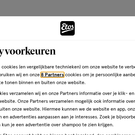
basis
van
8
Andere
reviews
y voorkeuren
toevoegen
aan
 cookies (en vergelijkbare technieken) om onze website te verb
verlanglijst
bruiken wij en onze
8 Partners
cookies om je persoonlijke aanb
te tonen binnen en buiten onze website.
ies verzamelen wij en onze Partners informatie over je klik- e
ebsite. Onze Partners verzamelen mogelijk ook informatie over 
uiten onze website. Hiermee kunnen we de website en app, on
 en advertenties aanpassen aan je interesses. Zoek je bijvoorb
kun je een advertentie over shampoo te zien krijgen.