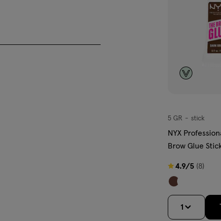
 Extract, Helianthus Annuus
ccharide, Centella Asiatica
arate, Glyceryl
te, Ethylhexylglycerin,
e wenkbrauwen.
5 GR
stick
stick
NYX Profession
Brow Glue Sti
Bruin
4.9
4.9/5
(8)
van
5
sterren
1
op