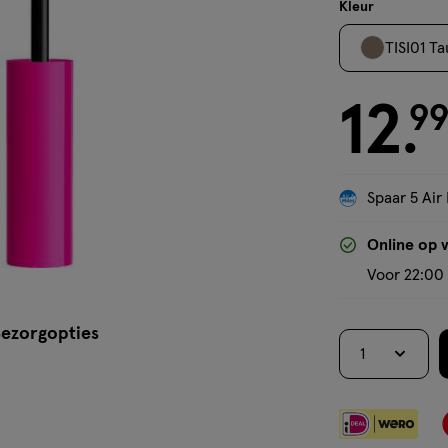
wax
Kleur
TISI01 T
12
€ 12.99
9
.
Spaar 5 Air 
Online op 
Voor 22:00 
ezorgopties
1