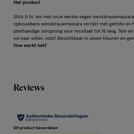
Het product
Stick it to ‘em met onze eerste vegan wenkbrauwmascara! Th
opbouwbare wenkbrauwmascara verrijkt met getinte en h
plantaardige oorsprong voor resultaat tot 16 lang. Tem en
vol naar voller, volst! Beschikbaar in zeven kleuren en g
Hoe werkt het?
Ultra-opbouwbare wenkbrauwmascara voor voller ogend
Gebruik
Borstel de wenkbrauwen naar boven in de richting van de
Reviews
wenkbrauwen te temmen en te definiëren. Pas je look ge
borsteltje om de wenkbrauwen te kleuren en voller te m
de wenkbrauwmascara op te bouwen.
Ingrediënten
Aqua / Water, Hydrogenated Polyisobutene, Hydrogenate
Dit product beoordelen
Diisostearate, Glycerin, Trimethylsiloxysilicate, Isonony