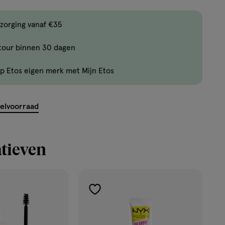
,
Bijna
zorging vanaf €35
uitverkocht!
tour binnen 30 dagen
Er
zijn
p Etos eigen merk met Mijn Etos
nog
maar
7
kelvoorraad
producten
op
voorraad.
tieven
toevoegen
aan
verlanglijst