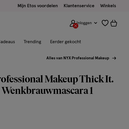
Mijn Etos voordelen
Klantenservice
Winkels
Inloggen
adeaus
Trending
Eerder gekocht
Alles van NYX Professional Makeup
fessional Makeup Thick It.
t! Wenkbrauwmascara 1