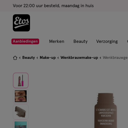
ga
Voor 22:00 uur besteld, maandag in huis
naar
de
hoofd
content
ga
Merken
Beauty
Verzorging
Aanbiedingen
naar
de
Je
Beauty
Make-up
Wenkbrauwmake-up
Wenkbrauwge
zoekbalk
bent
ga
hier:
naar
de
footer