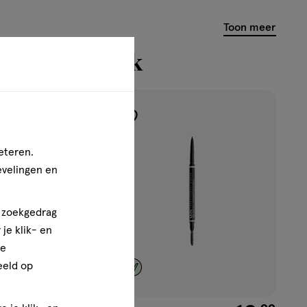
Toon meer
n bekeken ook
1+1
toevoegen
gratis
aan
eteren.
verlanglijst
evelingen en
n zoekgedrag
je klik- en
ze
eeld op