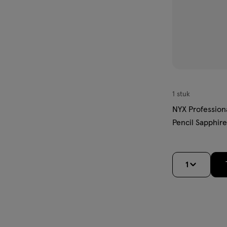
1 stuk
NYX Profession
Pencil Sapphir
1