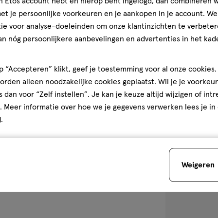
jn Etos account hebt en hierop bent ingelogd, dan combineren w
t je persoonlijke voorkeuren en je aankopen in je account. W
7.2
wax
wax
ML
ie voor analyse-doeleinden om onze klantinzichten te verbeter
Maybelline New
an nóg persoonlijkere aanbevelingen en advertenties in het kade
Sensational Sk
Cosmic Black
 “Accepteren” klikt, geef je toestemming voor al onze cookies. 
4.3
4.3/5
(231)
rden alleen noodzakelijke cookies geplaatst. Wil je je voorkeur
van
+8
s dan voor “Zelf instellen”. Je kan je keuze altijd wijzigen of int
5
. Meer informatie over hoe we je gegevens verwerken lees je in
sterren
2
d
.
op
basis
van
231
toevoegen
Weigeren
reviews
aan
verlanglijst