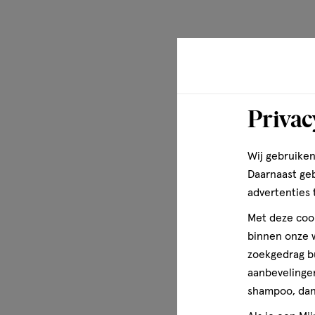
Privac
Wij gebruiken
Daarnaast ge
advertenties 
Met deze cook
binnen onze w
zoekgedrag b
aanbevelingen
shampoo, dan 