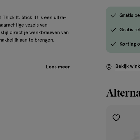
Gratis
be
ick It. Stick It! is een ultra-
aarachtige vezels van
Gratis
re
 stijl direct je wenkbrauwen van
emakkelijk aan te brengen.
Korting
o
e wenkbrauwen.
Bekijk win
 haargroei om de vorm van je
Alterna
makkelijk aan met het puntige
aken. Voeg meer laagjes toe om
toevoegen
aan
d Polydecene, Polyglyceryl-3
l Isononanoate, Disteardimonium
verlanglijst