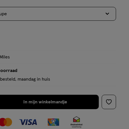
aupe
9
Miles
voorraad
besteld, maandag in huis
In mijn winkelmandje
verhoog
toevoege
aantal
aan
met
verlanglijs
één