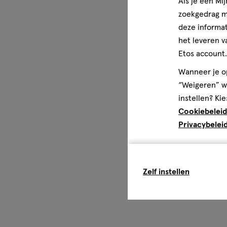
Als je een Mi
zoekgedrag me
deze informat
het leveren v
Etos account.
Wanneer je op
“Weigeren” wo
instellen? Kie
Cookiebeleid
Privacybelei
Zelf instellen