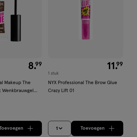
€ 8.99
8
.
€ 11.99
11
.
99
99
1 stuk
al Makeup The
NYX Professional The Brow Glue
ck Wenkbrauwgel
Crazy Lift 01
Toevoegen
Toevoegen
1
verhoog aantal met één
,
Bijna uitverkocht!
verhoog aantal m
Er zijn nog