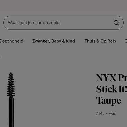
Zoeken
Interactie
met
Gezondheid
Zwanger, Baby & Kind
Thuis & Op Reis
C
dit
veld
l
opent
een
NYX Pro
volledig
venster
Stick I
met
Taupe
geavanceerde
zoekopties
7
7 ML
wax
ML,