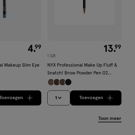
€ 4.99
4
.
€ 13.99
13
.
99
99
1 GR
al Makeup Slim Eye
NYX Professional Make Up Fluff &
e
Snatch! Brow Powder Pen 02
Taupe
Toevoegen
Toevoegen
1
verhoog aantal met één
,
Bijna uitverkocht!
verhoog aantal m
Er zijn nog
Toon meer