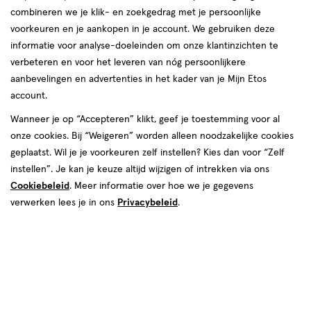
combineren we je klik- en zoekgedrag met je persoonlijke
voorkeuren en je aankopen in je account. We gebruiken deze
informatie voor analyse-doeleinden om onze klantinzichten te
verbeteren en voor het leveren van nóg persoonlijkere
aanbevelingen en advertenties in het kader van je Mijn Etos
€ 7.79
7
.
79
account.
Spaar 3 Air Miles
Wanneer je op “Accepteren” klikt, geef je toestemming voor al
onze cookies. Bij “Weigeren” worden alleen noodzakelijke cookies
Online op voorraad
geplaatst. Wil je je voorkeuren zelf instellen? Kies dan voor “Zelf
Vóór 22:00 uur besteld, morgen in huis
instellen”. Je kan je keuze altijd wijzigen of intrekken via ons
Cookiebeleid
. Meer informatie over hoe we je gegevens
verwerken lees je in ons
Privacybeleid
.
1
In mijn winkelmandje
verhoog
aantal
met
één
,
Bijna
Gratis
bezorging vanaf €35