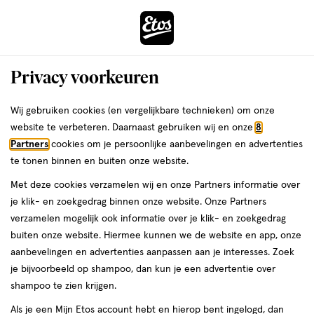
ga
Voor 22:00 uur besteld,
morgen in huis
naar
de
Menu
hoofd
Zoeken
Privacy voorkeuren
content
›
›
ga
Interactie
naar
Wij gebruiken cookies (en vergelijkbare technieken) om onze
Je
Deodorant
Alles van Odorex
met
de
website te verbeteren. Daarnaast gebruiken wij en onze
8
bent
Odorex Extra Dry Deodorant Roller 50
dit
zoekbalk
Partners
cookies om je persoonlijke aanbevelingen en advertenties
ers
Weleda
hier:
veld
ga
ML
te tonen binnen en buiten onze website.
opent
naar
Met deze cookies verzamelen wij en onze Partners informatie over
een
de
50
50 ML
je klik- en zoekgedrag binnen onze website. Onze Partners
volledig
ML,
footer
verzamelen mogelijk ook informatie over je klik- en zoekgedrag
venster
buiten onze website. Hiermee kunnen we de website en app, onze
toevoegen
met
aanbevelingen en advertenties aanpassen aan je interesses. Zoek
aan
geavanceerde
je bijvoorbeeld op shampoo, dan kun je een advertentie over
verlanglijst
zoekopties
shampoo te zien krijgen.
Als je een Mijn Etos account hebt en hierop bent ingelogd, dan