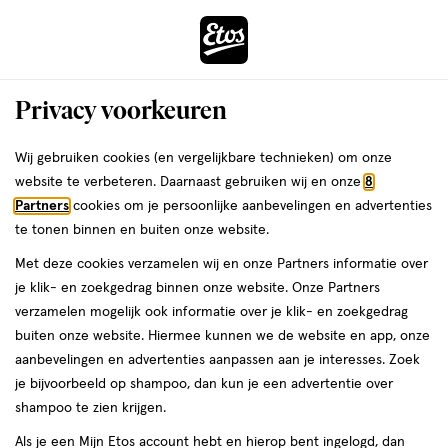
ga
Voor 22:00 uur besteld,
morgen in huis
naar
de
Menu
hoofd
Zoeken
Privacy voorkeuren
content
›
›
ga
Interactie
naar
Wij gebruiken cookies (en vergelijkbare technieken) om onze
Je
Dagcrème
Alles van Olay
met
de
website te verbeteren. Daarnaast gebruiken wij en onze
8
bent
Olay Double Action Dagcrème &
dit
zoekbalk
Partners
cookies om je persoonlijke aanbevelingen en advertenties
ers
Weleda
hier:
veld
ga
Primer 50 ML
te tonen binnen en buiten onze website.
opent
naar
Met deze cookies verzamelen wij en onze Partners informatie over
een
de
50
3
50 ML
crème
3/5
(2)
je klik- en zoekgedrag binnen onze website. Onze Partners
volledig
ML,
footer
van
verzamelen mogelijk ook informatie over je klik- en zoekgedrag
venster
crème
5
buiten onze website. Hiermee kunnen we de website en app, onze
met
toevoegen
sterren
aanbevelingen en advertenties aanpassen aan je interesses. Zoek
geavanceerde
aan
op
je bijvoorbeeld op shampoo, dan kun je een advertentie over
zoekopties
verlanglijst
basis
shampoo te zien krijgen.
van
Als je een Mijn Etos account hebt en hierop bent ingelogd, dan
2