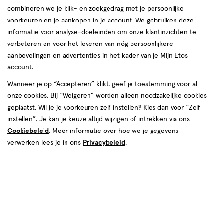
combineren we je klik- en zoekgedrag met je persoonlijke
reviews
voorkeuren en je aankopen in je account. We gebruiken deze
informatie voor analyse-doeleinden om onze klantinzichten te
verbeteren en voor het leveren van nóg persoonlijkere
aanbevelingen en advertenties in het kader van je Mijn Etos
account.
Wanneer je op “Accepteren” klikt, geef je toestemming voor al
€ 11.29
11
.
onze cookies. Bij “Weigeren” worden alleen noodzakelijke cookies
29
geplaatst. Wil je je voorkeuren zelf instellen? Kies dan voor “Zelf
instellen”. Je kan je keuze altijd wijzigen of intrekken via ons
Spaar 4 Air Miles
Cookiebeleid
. Meer informatie over hoe we je gegevens
Online op voorraad
verwerken lees je in ons
Privacybeleid
.
Vóór 22:00 uur besteld, morgen in huis
1
In mijn winkelmandje
verhoog
aantal
met