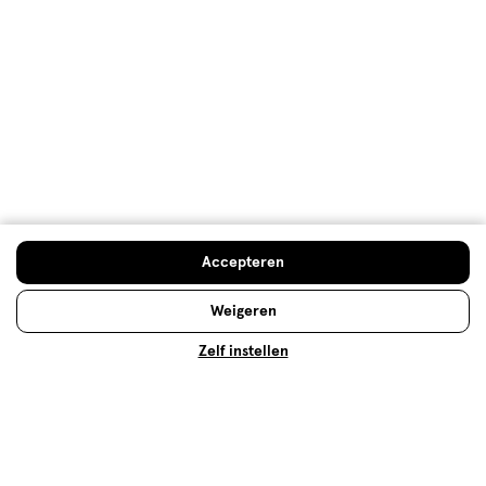
Gratis
retourneren
Meer voordeel
met Mijn Etos
Over Etos
Accepteren
Klantenservice
Weigeren
Zelf instellen
Advies & Inspiratie
Etos Folder