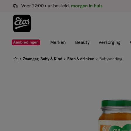
ga
Voor 22:00 uur besteld,
morgen in huis
naar
de
hoofd
content
ga
Merken
Beauty
Verzorging
Aanbiedingen
naar
de
Je
Zwanger, Baby & Kind
Eten & drinken
Babyvoeding
zoekbalk
bent
ga
hier:
naar
de
footer