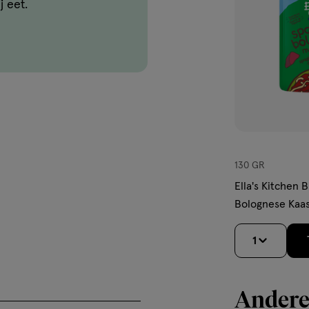
j eet.
130 GR
Ella's Kitchen 
Bolognese Kaa
gram
1
Andere