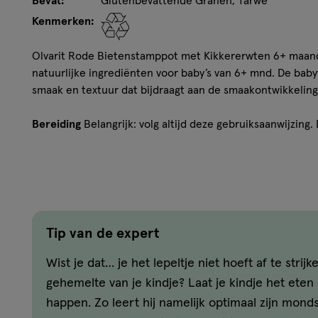
Bevat:
Glutenbevattende Granen, Tarwe
Kenmerken:
Olvarit Rode Bietenstamppot met Kikkererwten 6+ maand
natuurlijke ingrediënten voor baby’s van 6+ mnd. De ba
smaak en textuur dat bijdraagt aan de smaakontwikkeling
Bereiding
Belangrijk: volg altijd deze gebruiksaanwijzing
dekseltje. Als het klikt, inhoud niet gebruiken. Roer de
hoeveelheid op een bordje, gebruik hiervoor een plastic
inhoud afgesloten in de koelkast en gebruik binnen 48 u
30 sec. op 600W. Roer na verwarmen nogmaals goed doo
temperatuur. Restjes niet opnieuw gebruiken.
Tip van de expert
Ingredienten
water, 28% groenten (14% rode biet, 11% wor
10% zoete aardappel, 3,5% volkoren speltmeel (TARWE), 
Wist je dat… je het lepeltje niet hoeft af te strij
citroensap, knoflook. Koemelkeiwitvrij.
gehemelte van je kindje? Laat je kindje het eten 
happen. Zo leert hij namelijk optimaal zijn mond
Allergie informatie
Bevat: Glutenbevattende granen