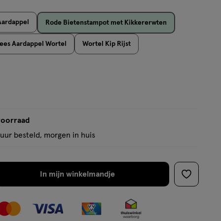
Aardappel
Rode Bietenstampot met Kikkererwten
ees Aardappel Wortel
Wortel Kip Rijst
voorraad
uur besteld, morgen in huis
In mijn winkelmandje
verhoog
toevoege
aantal
aan
met
verlanglijs
één