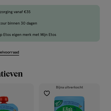
,
Limiet
zorging vanaf €35
bereikt.
tour binnen 30 dagen
Je
kan
p Etos eigen merk met Mijn Etos
maximaal
50
items
kelvoorraad
bestellen
van
dit
tieven
type
product.
Bijna uitverkocht
toevoegen
aan
verlanglijst