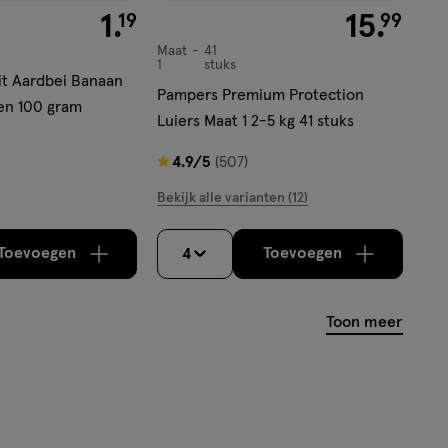
€ 1.19
1
.
€ 15.99
15
.
19
99
Maat
41
Maat
1
stuks
1,
uit Aardbei Banaan
Pampers Premium Protection
en 100 gram
Luiers Maat 1 2-5 kg 41 stuks
4.9
4.9/5
(507)
van
Bekijk alle varianten (12)
5
sterren
Toevoegen
Toevoegen
4
verhoog aantal met één
,
Bijna uitverkocht!
verhoog aantal m
Er zijn nog
op
basis
van
Toon meer
507
reviews