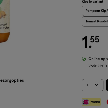
Kies je variant
Pompoen Kip 
Tomaat Rundvl
1
€ 1.55
55
.
Online op 
Vóór 22:00 
ezorgopties
1