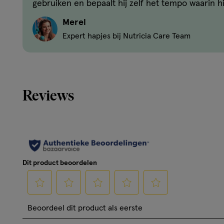
gebruiken en bepaalt hij zelf het tempo waarin hi
Wettelijke benaming
Merel
Babyvoeding
Expert hapjes bij Nutricia Care Team
Gezondheidsinformatie
Zonder toegevoegd zout
Reviews
Dit product beoordelen
Selecteer
Selecteer
Selecteer
Selecteer
Selecteer
Beoordeel dit product als eerste
om
om
om
om
om