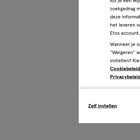
Als je een Mi
zoekgedrag me
deze informat
het leveren v
Etos account.
Wanneer je op
“Weigeren” wo
instellen? Kie
Cookiebeleid
Privacybelei
Zelf instellen