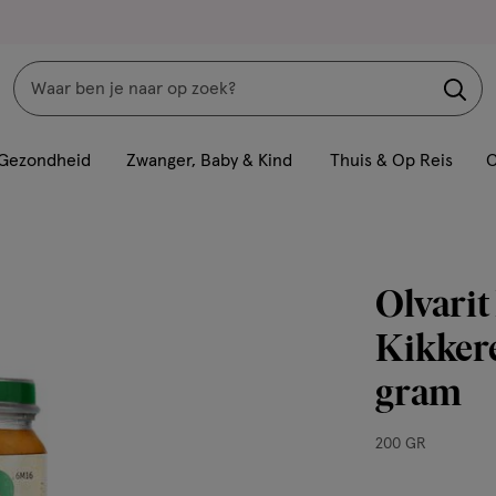
Zoeken
Interactie
met
Gezondheid
Zwanger, Baby & Kind
Thuis & Op Reis
C
dit
veld
opent
een
Olvarit
volledig
venster
Kikker
met
gram
geavanceerde
zoekopties
200
200 GR
GR,