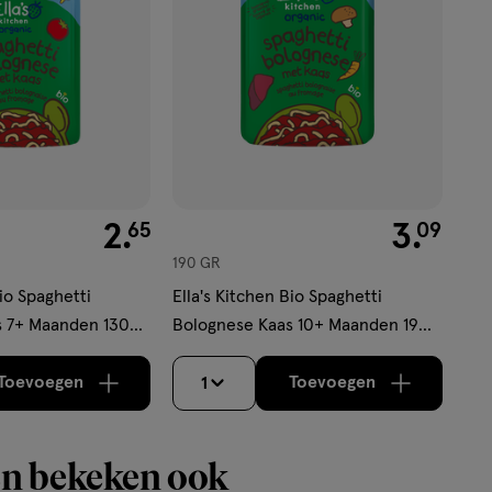
€ 2.65
2
.
€ 3.09
3
.
65
09
190 GR
Bio Spaghetti
Ella's Kitchen Bio Spaghetti
s 7+ Maanden 130
Bolognese Kaas 10+ Maanden 190
gram
Toevoegen
Toevoegen
1
verhoog aantal met één
,
Limiet bereikt.
verhoog aantal m
Je kan maximaa
n bekeken ook