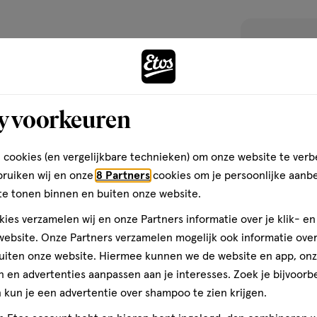
toevoegen
aan
verlanglijst
y voorkeuren
 cookies (en vergelijkbare technieken) om onze website te verb
bruiken wij en onze
8 Partners
cookies om je persoonlijke aanb
te tonen binnen en buiten onze website.
ies verzamelen wij en onze Partners informatie over je klik- e
ebsite. Onze Partners verzamelen mogelijk ook informatie over 
uiten onze website. Hiermee kunnen we de website en app, on
Vanaf 8
200
 en advertenties aanpassen aan je interesses. Zoek je bijvoorb
Vanaf
maanden
GR
kun je een advertentie over shampoo te zien krijgen.
8
Olvarit Spaghe
maanden,
Maanden 200 