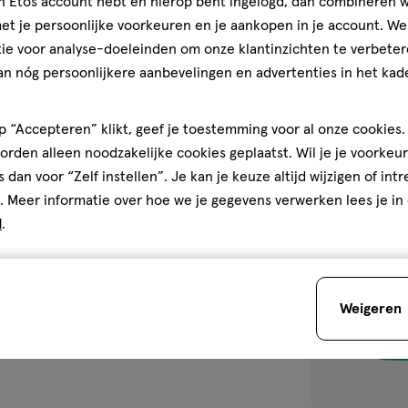
jn Etos account hebt en hierop bent ingelogd, dan combineren w
t je persoonlijke voorkeuren en je aankopen in je account. W
ie voor analyse-doeleinden om onze klantinzichten te verbeter
an nóg persoonlijkere aanbevelingen en advertenties in het kade
1
 “Accepteren” klikt, geef je toestemming voor al onze cookies. 
rden alleen noodzakelijke cookies geplaatst. Wil je je voorkeur
s dan voor “Zelf instellen”. Je kan je keuze altijd wijzigen of int
toevoegen
. Meer informatie over hoe we je gegevens verwerken lees je in
aan
d
.
verlanglijst
Weigeren