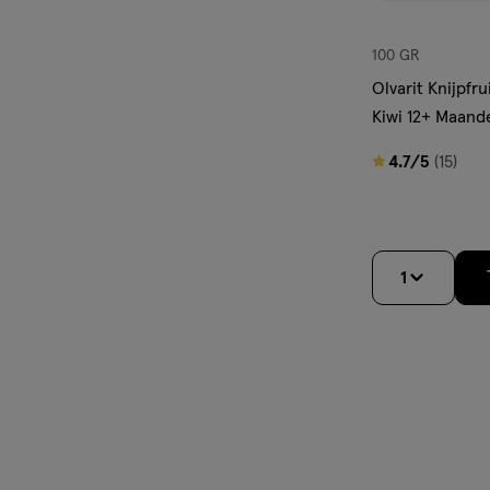
100 GR
Olvarit Knijpfr
Kiwi 12+ Maand
4.7
4.7/5
(15)
van
5
sterren
op
1
basis
van
15
reviews