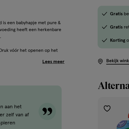
Gratis
be
 is een babyhapje met pure &
Gratis
re
byvoeding heeft een herkenbare
.
Korting
o
. Druk vóór het openen op het
 inhoud en doe de gewenste
Bekijk win
 lepel. Bewaar resterende
ur. Verwarm in de magnetron ca.
r en controleer de
Alterna
tel, 3% ui), 11% kikkererwten,
koolzaadolie, geconcentreerd
ken aan het
toevoegen
er zelf van af
aan
spieren
verlanglijst