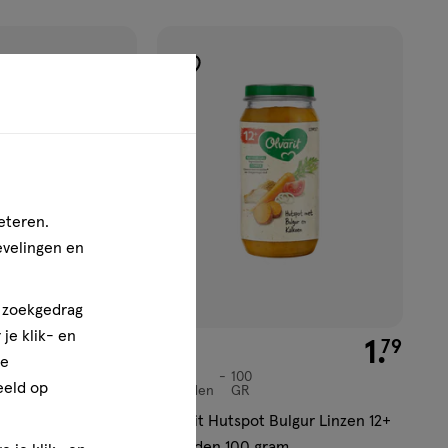
toevoegen
aan
verlanglijst
eteren.
evelingen en
n zoekgedrag
je klik- en
€ 1.55
1
.
€ 1.79
1
.
55
79
ze
12
100
12
eeld op
Maanden
GR
Maanden,
tti Bolognese 8+
Olvarit Hutspot Bulgur Linzen 12+
gram
Maanden 100 gram