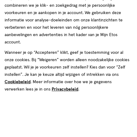
combineren we je klik- en zoekgedrag met je persoonlijke
voorkeuren en je aankopen in je account. We gebruiken deze
informatie voor analyse-doeleinden om onze klantinzichten te
verbeteren en voor het leveren van nóg persoonlijkere
aanbevelingen en advertenties in het kader van je Mijn Etos
account.
Wanneer je op “Accepteren” klikt, geef je toestemming voor al
onze cookies. Bij “Weigeren” worden alleen noodzakelijke cookies
Kies je variant
geplaatst. Wil je je voorkeuren zelf instellen? Kies dan voor “Zelf
Wortel Kip Aardappel
Spaghetti Bolognese
instellen”. Je kan je keuze altijd wijzigen of intrekken via ons
Cookiebeleid
. Meer informatie over hoe we je gegevens
€ 1.55
1
.
55
verwerken lees je in ons
Privacybeleid
.
Online op voorraad
Vóór 22:00 uur besteld, morgen in huis
1
In mijn winkelmandje
verhoog