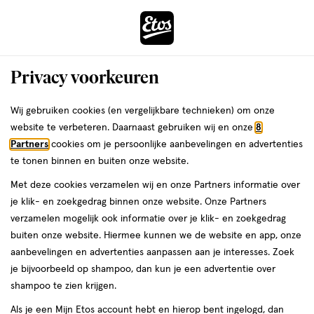
ga
Voor 22:00 uur besteld,
morgen in huis
naar
de
Menu
hoofd
Zoeken
Privacy voorkeuren
content
›
›
ga
Interactie
naar
Wij gebruiken cookies (en vergelijkbare technieken) om onze
Je
Groentehapjes
Alles van Olvarit
met
de
website te verbeteren. Daarnaast gebruiken wij en onze
8
bent
Olvarit Spaghetti Bolognese 8+
dit
zoekbalk
Partners
cookies om je persoonlijke aanbevelingen en advertenties
ers
Weleda
hier:
veld
ga
Maanden 200 gram
te tonen binnen en buiten onze website.
opent
naar
Met deze cookies verzamelen wij en onze Partners informatie over
een
de
Vanaf
Vanaf 8 maanden
200 GR
je klik- en zoekgedrag binnen onze website. Onze Partners
volledig
8
footer
verzamelen mogelijk ook informatie over je klik- en zoekgedrag
venster
maanden,
buiten onze website. Hiermee kunnen we de website en app, onze
200
toevoegen
met
aanbevelingen en advertenties aanpassen aan je interesses. Zoek
GR,
aan
geavanceerde
je bijvoorbeeld op shampoo, dan kun je een advertentie over
verlanglijst
zoekopties
shampoo te zien krijgen.
Als je een Mijn Etos account hebt en hierop bent ingelogd, dan