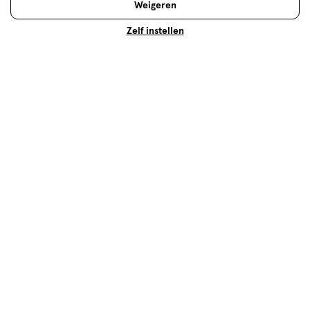
Weigeren
Zelf instellen
Tandenpoetsen met kinderen: zo
pak je dat aan
Vanaf het doorkomen van de 1e melktand begin je
met tandenpoetsen. Lees hier hoe je dit aanpakt en
welke producten je het beste kan gebruiken.
Lees meer