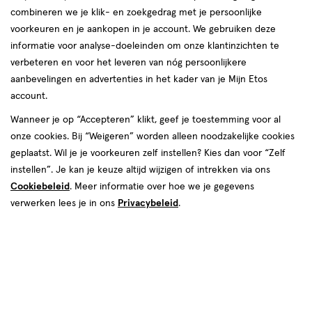
combineren we je klik- en zoekgedrag met je persoonlijke
reviews
voorkeuren en je aankopen in je account. We gebruiken deze
Instellingen aanpassen
informatie voor analyse-doeleinden om onze klantinzichten te
verbeteren en voor het leveren van nóg persoonlijkere
aanbevelingen en advertenties in het kader van je Mijn Etos
account.
Video
Wanneer je op “Accepteren” klikt, geef je toestemming voor al
onze cookies. Bij “Weigeren” worden alleen noodzakelijke cookies
Kleur
geplaatst. Wil je je voorkeuren zelf instellen? Kies dan voor “Zelf
Zwart
instellen”. Je kan je keuze altijd wijzigen of intrekken via ons
Cookiebeleid
. Meer informatie over hoe we je gegevens
Inhoud
verwerken lees je in ons
Privacybeleid
.
4 stuks
€ 48.49
48
.
49
1+1 gratis
Product
badge
Je bespaart €48,49 bij 2 stuks
tooltip