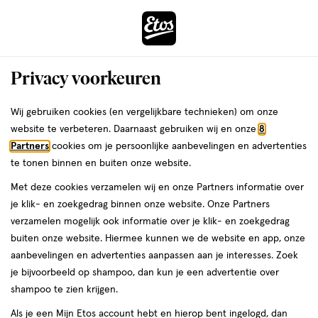
ga
Voor 22:00 uur besteld, maandag in huis
naar
de
Menu
hoofd
Zoeken
Privacy voorkeuren
content
›
›
ga
Interactie
naar
Wij gebruiken cookies (en vergelijkbare technieken) om onze
Je
Opzetborstels
Alles van Oral-B
met
de
website te verbeteren. Daarnaast gebruiken wij en onze
8
bent
Oral-B iO Radiant White Opzetborstels
dit
zoekbalk
Partners
cookies om je persoonlijke aanbevelingen en advertenties
ers
Weleda
hier:
veld
ga
Zwart 4 Stuks
te tonen binnen en buiten onze website.
opent
naar
Met deze cookies verzamelen wij en onze Partners informatie over
een
de
4
4.5
4 stuks
4.5/5
(65)
je klik- en zoekgedrag binnen onze website. Onze Partners
volledig
stuks,
footer
van
verzamelen mogelijk ook informatie over je klik- en zoekgedrag
venster
5
1+1
buiten onze website. Hiermee kunnen we de website en app, onze
met
toevoegen
sterren
gratis
aanbevelingen en advertenties aanpassen aan je interesses. Zoek
geavanceerde
aan
op
je bijvoorbeeld op shampoo, dan kun je een advertentie over
zoekopties
verlanglijst
basis
shampoo te zien krijgen.
van
Als je een Mijn Etos account hebt en hierop bent ingelogd, dan
65