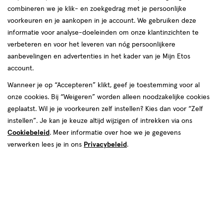
combineren we je klik- en zoekgedrag met je persoonlijke
reviews
voorkeuren en je aankopen in je account. We gebruiken deze
Instellingen aanpassen
informatie voor analyse-doeleinden om onze klantinzichten te
verbeteren en voor het leveren van nóg persoonlijkere
aanbevelingen en advertenties in het kader van je Mijn Etos
account.
Video
Wanneer je op “Accepteren” klikt, geef je toestemming voor al
onze cookies. Bij “Weigeren” worden alleen noodzakelijke cookies
Kleur
geplaatst. Wil je je voorkeuren zelf instellen? Kies dan voor “Zelf
Wit
instellen”. Je kan je keuze altijd wijzigen of intrekken via ons
Cookiebeleid
. Meer informatie over hoe we je gegevens
Inhoud
verwerken lees je in ons
Privacybeleid
.
2 stuks
6 stuks
8 stuks
4 stuks
€ 48.49
48
.
49
1+1 gratis
Product
badge
Je bespaart €48,49 bij 2 stuks
tooltip