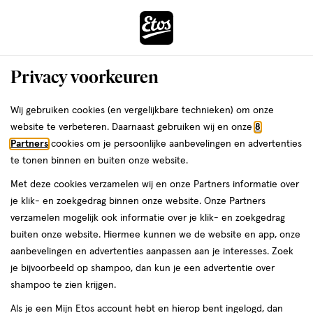
ga
Voor 22:00 uur besteld,
morgen in huis
naar
de
Menu
hoofd
Zoeken
Privacy voorkeuren
content
›
›
ga
Interactie
naar
Wij gebruiken cookies (en vergelijkbare technieken) om onze
Je
Opzetborstels
Alles van Oral-B
met
de
website te verbeteren. Daarnaast gebruiken wij en onze
8
bent
Oral-B iO Ultimate Clean
dit
zoekbalk
Partners
cookies om je persoonlijke aanbevelingen en advertenties
ers
Weleda
hier:
veld
ga
Opzetborstels Wit 4 Stuks
te tonen binnen en buiten onze website.
opent
naar
Met deze cookies verzamelen wij en onze Partners informatie over
een
de
4
4.7
4 stuks
4.7/5
(353)
je klik- en zoekgedrag binnen onze website. Onze Partners
volledig
stuks,
footer
van
verzamelen mogelijk ook informatie over je klik- en zoekgedrag
venster
5
1+1
buiten onze website. Hiermee kunnen we de website en app, onze
met
toevoegen
sterren
gratis
aanbevelingen en advertenties aanpassen aan je interesses. Zoek
geavanceerde
aan
op
je bijvoorbeeld op shampoo, dan kun je een advertentie over
zoekopties
verlanglijst
basis
shampoo te zien krijgen.
van
Als je een Mijn Etos account hebt en hierop bent ingelogd, dan
353