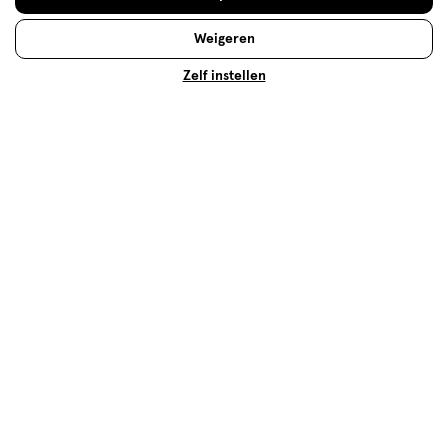
Weigeren
Zelf instellen
Droge mond
Last van een droge mond? Ontdek de oorzaken en
krijg handige tips om klachten te verlichten en je
mond gezond te houden!
Lees meer
Aanbevolen producten
1+1
toevoegen
gratis
aan