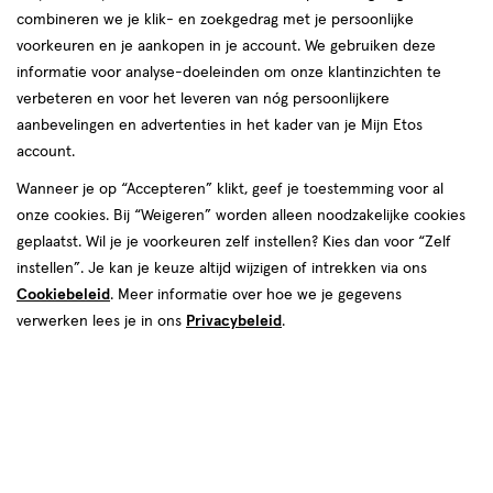
combineren we je klik- en zoekgedrag met je persoonlijke
voorkeuren en je aankopen in je account. We gebruiken deze
informatie voor analyse-doeleinden om onze klantinzichten te
€ 39.95
39
.
95
verbeteren en voor het leveren van nóg persoonlijkere
aanbevelingen en advertenties in het kader van je Mijn Etos
Spaar 15 Air Miles
account.
Wanneer je op “Accepteren” klikt, geef je toestemming voor al
Online op voorraad
onze cookies. Bij “Weigeren” worden alleen noodzakelijke cookies
Vóór 22:00 uur besteld, morgen in huis
geplaatst. Wil je je voorkeuren zelf instellen? Kies dan voor “Zelf
instellen”. Je kan je keuze altijd wijzigen of intrekken via ons
Cookiebeleid
1
. Meer informatie over hoe we je gegevens
In mijn winkelmandje
verhoog
verwerken lees je in ons
Privacybeleid
.
aantal
met
één
,
Bijna
Gratis
bezorging vanaf €35
uitverkocht!
Er