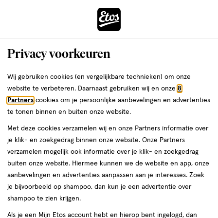
ga
Voor 22:00 uur besteld,
morgen in huis
naar
de
Menu
hoofd
Zoeken
Privacy voorkeuren
content
›
›
ga
Interactie
naar
Wij gebruiken cookies (en vergelijkbare technieken) om onze
Je
Multivitamines
Alles van Orthica
met
de
website te verbeteren. Daarnaast gebruiken wij en onze
8
bent
Orthica Multi 50+ Softgels 60 stuks
dit
zoekbalk
Partners
cookies om je persoonlijke aanbevelingen en advertenties
ers
Weleda
hier:
veld
ga
te tonen binnen en buiten onze website.
60
60 stuks
capsule
opent
naar
Met deze cookies verzamelen wij en onze Partners informatie over
stuks,
een
de
capsule
je klik- en zoekgedrag binnen onze website. Onze Partners
volledig
footer
toevoegen
verzamelen mogelijk ook informatie over je klik- en zoekgedrag
venster
aan
buiten onze website. Hiermee kunnen we de website en app, onze
met
verlanglijst
aanbevelingen en advertenties aanpassen aan je interesses. Zoek
geavanceerde
je bijvoorbeeld op shampoo, dan kun je een advertentie over
zoekopties
shampoo te zien krijgen.
Als je een Mijn Etos account hebt en hierop bent ingelogd, dan