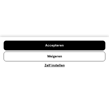
Op zoek naar iets anders?
Zwanger, Baby & Kind deals
Pampers Luierbroekjes
Luierbroekjes
Assortiment
Accepteren
500+ winkels
, altijd in de buurt
Weigeren
Trending
producten en merken
Gratis
bezorging vanaf €35
Zelf instellen
Gratis
retourneren
Meer voordeel
met Mijn Etos