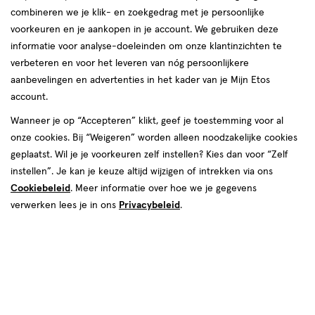
combineren we je klik- en zoekgedrag met je persoonlijke
reviews
voorkeuren en je aankopen in je account. We gebruiken deze
Instellingen aanpassen
informatie voor analyse-doeleinden om onze klantinzichten te
verbeteren en voor het leveren van nóg persoonlijkere
aanbevelingen en advertenties in het kader van je Mijn Etos
account.
Video
Wanneer je op “Accepteren” klikt, geef je toestemming voor al
onze cookies. Bij “Weigeren” worden alleen noodzakelijke cookies
Maat
geplaatst. Wil je je voorkeuren zelf instellen? Kies dan voor “Zelf
Maat 4
Maat 5
Maat 6
Maat 7
Maat 8
instellen”. Je kan je keuze altijd wijzigen of intrekken via ons
Cookiebeleid
. Meer informatie over hoe we je gegevens
Inhoud
verwerken lees je in ons
Privacybeleid
.
72 stuks
16 stuks
€ 16.39
16
.
39
2+2 gratis
Product
badge
Je bespaart €32,78 bij 4 stuks
tooltip