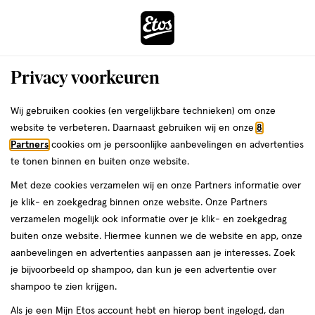
ga
Voor 22:00 uur besteld,
morgen in huis
naar
de
Menu
hoofd
Zoeken
Privacy voorkeuren
content
›
›
ga
Interactie
naar
Wij gebruiken cookies (en vergelijkbare technieken) om onze
Je
Luierbroekjes
Alles van Pampers
met
de
website te verbeteren. Daarnaast gebruiken wij en onze
8
bent
Pampers Baby Dry Pants
dit
zoekbalk
Partners
cookies om je persoonlijke aanbevelingen en advertenties
ers
Weleda
hier:
veld
ga
Luierbroekjes Maat 8 17+ kg 16 stuks
te tonen binnen en buiten onze website.
opent
naar
Met deze cookies verzamelen wij en onze Partners informatie over
een
de
Maat
4.8
Maat 8
16 stuks
4.8/5
(104)
je klik- en zoekgedrag binnen onze website. Onze Partners
volledig
8,
footer
van
verzamelen mogelijk ook informatie over je klik- en zoekgedrag
venster
16
5
2+2
buiten onze website. Hiermee kunnen we de website en app, onze
stuks,
met
toevoegen
sterren
gratis
aanbevelingen en advertenties aanpassen aan je interesses. Zoek
geavanceerde
aan
op
je bijvoorbeeld op shampoo, dan kun je een advertentie over
zoekopties
verlanglijst
basis
shampoo te zien krijgen.
van
Als je een Mijn Etos account hebt en hierop bent ingelogd, dan
104