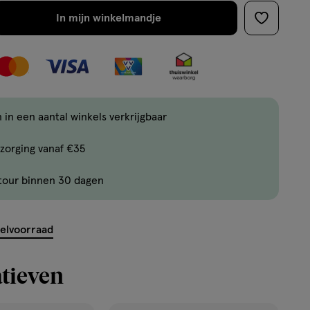
In mijn winkelmandje
verhoog
toevoege
aantal
aan
met
verlanglijs
één
,
Limiet
 in een aantal winkels verkrijgbaar
bereikt.
zorging vanaf €35
Je
kan
tour binnen 30 dagen
maximaal
ent.querySelector('.c-
50
items
kelvoorraad
bestellen
van
tieven
dit
type