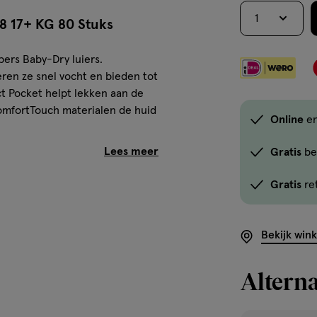
is
1
niet
8 17+ KG 80 Stuks
in
alle
ers Baby-Dry luiers.
winkels
en ze snel vocht en bieden tot
t Pocket helpt lekken aan de
te
ComfortTouch materialen de huid
koop.
Online
en
Gebruik
de
Gratis
be
optie
t van de luier voorkomen
Gratis
re
<em
 zachtheid
onclick="docum
entjes voorkomen
button-
ortabele pasvorm
Bekijk win
-
link.button-
y Voordeelbox Luiers
Alterna
-
icon.c-
store-
g dankzij de dubbele