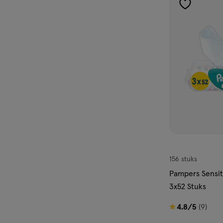
507
toevoegen
reviews
aan
verlanglijst
156 stuks
Pampers Sensit
3x52 Stuks
4.8
4.8/5
(9)
van