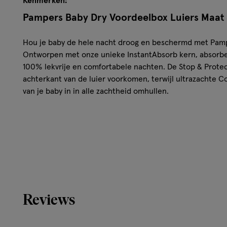
Kenmerken:
Pampers Baby Dry Voordeelbox Luiers Maat 
Hou je baby de hele nacht droog en beschermd met Pamp
Ontworpen met onze unieke InstantAbsorb kern, absorber
100% lekvrije en comfortabele nachten. De Stop & Protec
achterkant van de luier voorkomen, terwijl ultrazachte 
van je baby in in alle zachtheid omhullen.
InstantAbsorb kern absorbeert voortdurend vocht
Stop & Protect Pocket helpt lekken aan de achterkan
ComfortTouch laag omhult de huid van je baby in alle
Dubbele beschermrandjes helpen lekken rond de be
Rekbare zijkanten zorgen voor een optimale en comf
Veiligheid en kwaliteit van Pampers Baby Dr
Reviews
Maat 8 17+ KG 80 Stuks
Pampers Baby-Dry luiers bieden betrouwbare beschermin