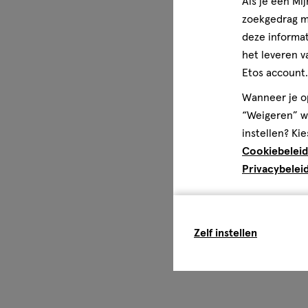
Als je een Mi
zoekgedrag me
deze informat
het leveren v
Etos account.
Wanneer je op
“Weigeren” wo
instellen? Kie
Cookiebeleid
Privacybelei
Zelf instellen