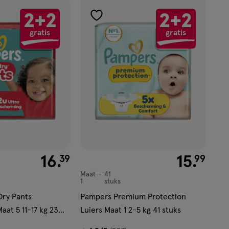
product.
2+2
2+2
toevoegen
gratis
gratis
aan
verlanglijst
ekijk
'</em>
€ 16.39
16
.
€ 15.99
15
.
39
99
Maat
41
Maat
1
stuks
1,
Dry Pants
Pampers Premium Protection
aat 5 11-17 kg 23
Luiers Maat 1 2-5 kg 41 stuks