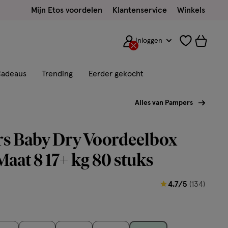
Mijn Etos voordelen
Klantenservice
Winkels
Inloggen
adeaus
Trending
Eerder gekocht
Alles van Pampers
s Baby Dry Voordeelbox
Maat 8 17+ kg 80 stuks
4.7
4.7/5
(134)
van
5
sterren