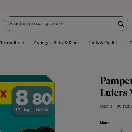
Zoeken
Interactie
met
Gezondheid
Zwanger, Baby & Kind
Thuis & Op Reis
C
dit
veld
opent
een
Pamper
volledig
venster
Luiers 
met
geavanceerde
Maat
Maat 8
80 stuks
zoekopties
8,
80
Maat
stuks,