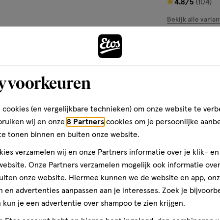
4.8
4.8/5
(104)
chtbescherming tot 12 uur,
</p>
van
ngseigenschappen ook overdag
Bekijk alle varian
5
sterren
 pampers baby-dry het zijn
4
op
voel erg aan getrokken tot
basis
y voorkeuren
van
pampers.nl
104
Andere
reviews
 cookies (en vergelijkbare technieken) om onze website te verb
n om verstikking/wurging te
bruiken wij en onze
8 Partners
cookies om je persoonlijke aanb
te tonen binnen en buiten onze website.
toevoegen
ies verzamelen wij en onze Partners informatie over je klik- e
aan
ebsite. Onze Partners verzamelen mogelijk ook informatie over 
verlanglijst
uiten onze website. Hiermee kunnen we de website en app, on
 en advertenties aanpassen aan je interesses. Zoek je bijvoorb
kun je een advertentie over shampoo te zien krijgen.