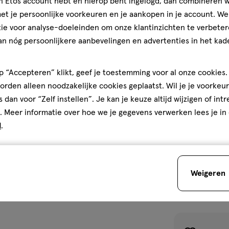
jn Etos account hebt en hierop bent ingelogd, dan combineren w
t je persoonlijke voorkeuren en je aankopen in je account. W
ie voor analyse-doeleinden om onze klantinzichten te verbeter
an nóg persoonlijkere aanbevelingen en advertenties in het kade
 “Accepteren” klikt, geef je toestemming voor al onze cookies. 
rden alleen noodzakelijke cookies geplaatst. Wil je je voorkeur
Maat
70
Maat
6
stuks
s dan voor “Zelf instellen”. Je kan je keuze altijd wijzigen of int
6,
Pampers Premi
. Meer informatie over hoe we je gegevens verwerken lees je in
Economy Pack L
d
.
kg 70 stuks
4.9
4.9/5
(507)
van
5
Weigeren
sterren
1
op
basis
van