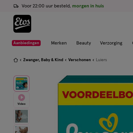
ga
Voor 22:00 uur besteld,
morgen in huis
naar
de
hoofd
content
ga
Merken
Beauty
Verzorging
Aanbiedingen
naar
de
Je
Zwanger, Baby & Kind
Verschonen
Luiers
zoekbalk
bent
ga
hier:
naar
de
footer
Video