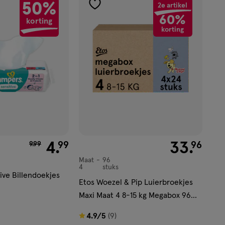
27
50%
2e artikel
toevoegen
reviews
60%
korting
aan
korting
verlanglijst
van € 9.99 voor € 4.99
4
.
€ 33.96
33
.
99
96
9
.
99
Maat
96
Maat
4
stuks
4,
ive Billendoekjes
Etos Woezel & Pip Luierbroekjes
Maxi Maat 4 8-15 kg Megabox 96
stuks
4.9
4.9/5
(9)