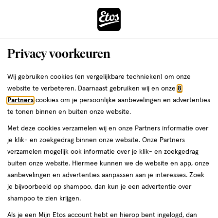
ga
Voor 22:00 uur besteld,
morgen in huis
naar
de
Menu
hoofd
Zoeken
Privacy voorkeuren
content
›
›
ga
Interactie
naar
Wij gebruiken cookies (en vergelijkbare technieken) om onze
Je
Pampers Luierbroekjes
Alles van Pampers
met
de
website te verbeteren. Daarnaast gebruiken wij en onze
8
bent
Pampers Premium Protection Pants
dit
zoekbalk
Partners
cookies om je persoonlijke aanbevelingen en advertenties
ers
Weleda
hier:
veld
ga
Voordeelbox Luierbroekjes Maat 5 11-17
te tonen binnen en buiten onze website.
opent
naar
kg 88 stuks
Met deze cookies verzamelen wij en onze Partners informatie over
een
de
je klik- en zoekgedrag binnen onze website. Onze Partners
volledig
footer
Maat
4.8
Maat 5
88 stuks
4.8/5
(36)
verzamelen mogelijk ook informatie over je klik- en zoekgedrag
venster
5,
van
buiten onze website. Hiermee kunnen we de website en app, onze
met
88
5
2 voor
aanbevelingen en advertenties aanpassen aan je interesses. Zoek
geavanceerde
stuks,
toevoegen
sterren
00
74.
je bijvoorbeeld op shampoo, dan kun je een advertentie over
zoekopties
aan
op
shampoo te zien krijgen.
verlanglijst
basis
Als je een Mijn Etos account hebt en hierop bent ingelogd, dan