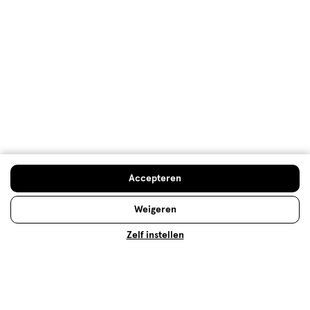
Hoe controleren en plaatsen wij reviews?
Op zoek naar iets anders?
Assortiment
Pampers Luierbroekjes
Luierbroekjes
Zwanger, Baby & Kind deals
Accepteren
500+ winkels
, altijd in de buurt
Weigeren
Trending
producten en merken
Zelf instellen
Gratis
bezorging vanaf €35
Gratis
retourneren
Meer voordeel
met Mijn Etos