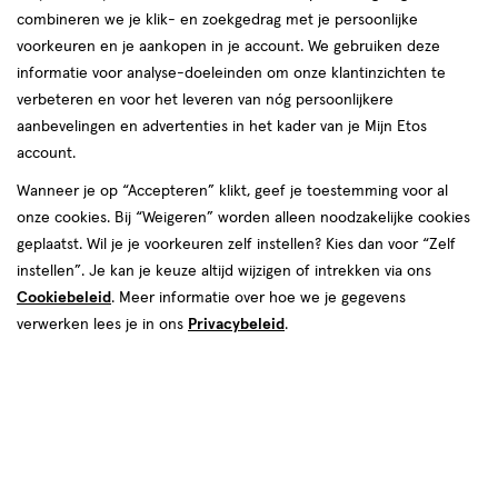
van
combineren we je klik- en zoekgedrag met je persoonlijke
36
voorkeuren en je aankopen in je account. We gebruiken deze
reviews
informatie voor analyse-doeleinden om onze klantinzichten te
Instellingen aanpassen
verbeteren en voor het leveren van nóg persoonlijkere
aanbevelingen en advertenties in het kader van je Mijn Etos
account.
Wanneer je op “Accepteren” klikt, geef je toestemming voor al
Video
onze cookies. Bij “Weigeren” worden alleen noodzakelijke cookies
geplaatst. Wil je je voorkeuren zelf instellen? Kies dan voor “Zelf
Maat
instellen”. Je kan je keuze altijd wijzigen of intrekken via ons
Cookiebeleid
. Meer informatie over hoe we je gegevens
Maat 4
Maat 5
verwerken lees je in ons
Privacybeleid
.
Inhoud
88 stuks
€ 69.99
69
.
99
2 voor 74.00
Product
badge
Je bespaart €65,98 bij 2 stuks