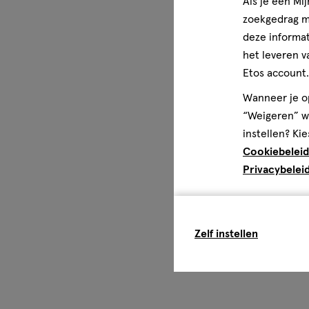
Als je een Mi
zoekgedrag me
deze informat
het leveren v
Etos account.
Wanneer je op
“Weigeren” wo
instellen? Kie
Cookiebeleid
Privacybelei
Zelf instellen