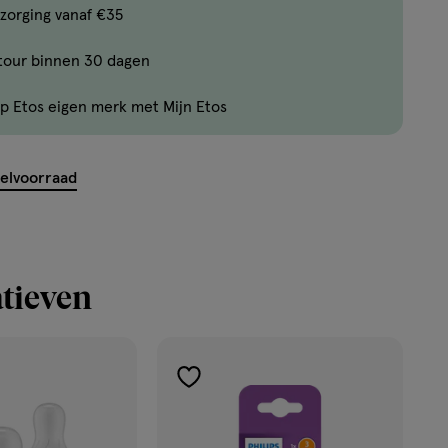
Limiet
zorging vanaf €35
bereikt.
tour binnen 30 dagen
Je
kan
p Etos eigen merk met Mijn Etos
maximaal
50
items
kelvoorraad
bestellen
van
dit
type
tieven
product.
toevoegen
aan
verlanglijst