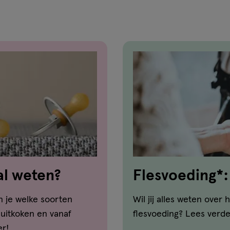
reviews
al weten?
Flesvoeding*:
en je welke soorten
Wil jij alles weten ove
 uitkoken en vanaf
flesvoeding? Lees verde
er!