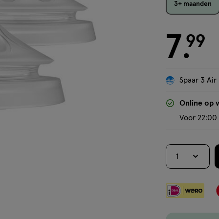
3+ maanden
7
€ 7.99
99
.
Spaar 3 Air
Online op 
Voor 22:00 
1