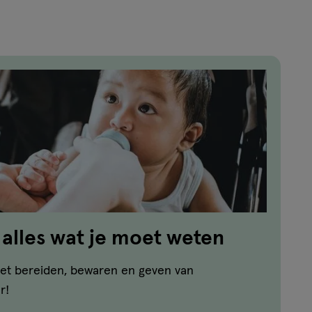
reviews
 alles wat je moet weten
r het bereiden, bewaren en geven van
r!