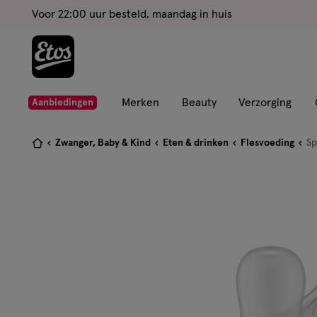
ga
Voor 22:00 uur besteld, maandag in huis
naar
de
hoofd
content
ga
Merken
Beauty
Verzorging
Aanbiedingen
naar
de
Je
Zwanger, Baby & Kind
Eten & drinken
Flesvoeding
S
zoekbalk
bent
ga
hier:
naar
de
footer