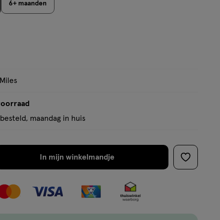
6+ maanden
op
basis
van
10
reviews
 Miles
voorraad
besteld, maandag in huis
In mijn winkelmandje
verhoog
toevoege
aantal
aan
met
verlanglijs
één
,