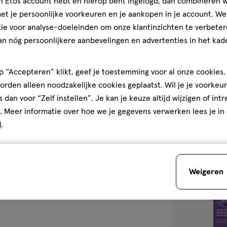
jn Etos account hebt en hierop bent ingelogd, dan combineren w
3-6
1
3-
t je persoonlijke voorkeuren en je aankopen in je account. W
maanden
stuk
6
ie voor analyse-doeleinden om onze klantinzichten te verbeter
Philips Avent 
maanden,
an nóg persoonlijkere aanbevelingen en advertenties in het kade
Babyfles 1M+ 
4.5
4.5/5
(51)
 “Accepteren” klikt, geef je toestemming voor al onze cookies. 
van
rden alleen noodzakelijke cookies geplaatst. Wil je je voorkeur
5
1
s dan voor “Zelf instellen”. Je kan je keuze altijd wijzigen of int
sterren
. Meer informatie over hoe we je gegevens verwerken lees je in
op
d
.
basis
van
toevoegen
51
aan
reviews
Weigeren
verlanglijst