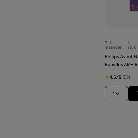
3-6
1
3-
maanden
stuk
6
Philips Avent 
maanden,
Babyfles 3M+ 
ML
4.5
4.5/5
(52)
van
5
1
sterren
op
basis
van
52