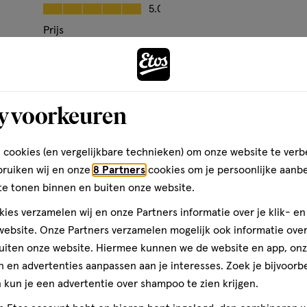
Kwaliteit, 5.0 van 5
5.0
Prijs
Andere
Prijs, 5.0 van 5
5.0
ent
Gebruiksgemak
Gebruiksgemak, 5.0 van 5
5.0
y voorkeuren
toevoegen
den
aan
verlanglijst
 cookies (en vergelijkbare technieken) om onze website te verb
bruiken wij en onze
8 Partners
cookies om je persoonlijke aanb
te tonen binnen en buiten onze website.
ies verzamelen wij en onze Partners informatie over je klik- e
ebsite. Onze Partners verzamelen mogelijk ook informatie over 
uiten onze website. Hiermee kunnen we de website en app, on
 en advertenties aanpassen aan je interesses. Zoek je bijvoorb
kun je een advertentie over shampoo te zien krijgen.