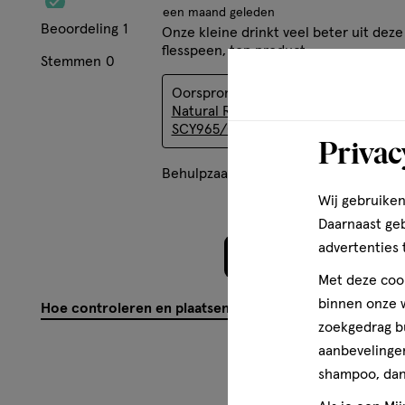
een maand geleden
Beoordeling
1
Onze kleine drinkt veel beter uit deze
flesspeen, top product.
Stemmen
0
Oorspronkelijk gepost op
Philips Av
Natural Response Flesspeen 6M+
SCY965/02 2 stuks
Privac
Behulpzaam?
(
0
)
(
0
)
Mel
Wij gebruiken
Daarnaast ge
advertenties 
Meer laden
Met deze cook
binnen onze w
Hoe controleren en plaatsen wij reviews?
zoekgedrag b
aanbevelingen
shampoo, dan 