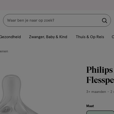
Zoeken
Interactie
met
Gezondheid
Zwanger, Baby & Kind
Thuis & Op Reis
C
dit
veld
penen
opent
een
Philips
volledig
venster
Flessp
met
geavanceerde
3+
3+ maanden
2 
zoekopties
maanden,
2
Maat
stuks,