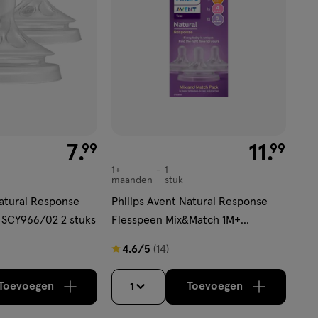
€ 7.99
7
.
€ 11.99
11
.
99
99
1+
1
1+
maanden
stuk
maanden,
Natural Response
Philips Avent Natural Response
 SCY966/02 2 stuks
Flesspeen Mix&Match 1M+
SCY906/03 3 stuks
4.6
4.6/5
(14)
van
5
Toevoegen
Toevoegen
1
verhoog aantal met één
,
Limiet bereikt.
verhoog aantal m
Je kan maximaa
sterren