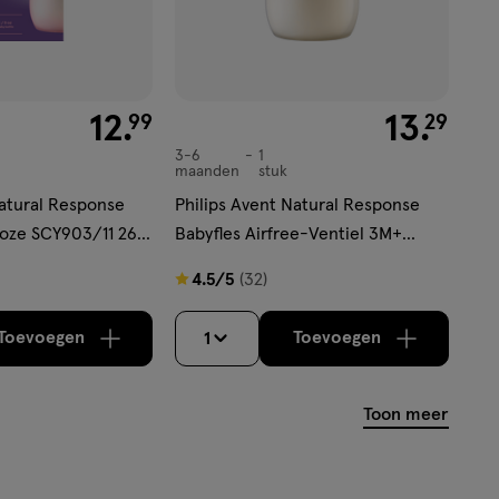
€ 12.99
12
.
€ 13.29
13
.
99
29
3-6
1
3-
maanden
stuk
6
Natural Response
Philips Avent Natural Response
maanden,
Roze SCY903/11 260
Babyfles Airfree-Ventiel 3M+
SCY673/01 260 ML
4.5
4.5/5
(32)
van
5
Toevoegen
Toevoegen
1
verhoog aantal met één
,
Limiet bereikt.
verhoog aantal m
Je kan maximaa
sterren
op
Toon meer
basis
van
32