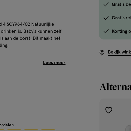
Gratis
be
Gratis
re
id 4 SCY964/02 Natuurlijke
 drinken is. Baby's kunnen zelf
Korting
o
s aan de borst. Dit maakt het
ing.
Bekijk win
x-speen
Alterna
n jouw baby aan
werking
toevoegen
mee met je baby
aan
oordelen
verlanglijst