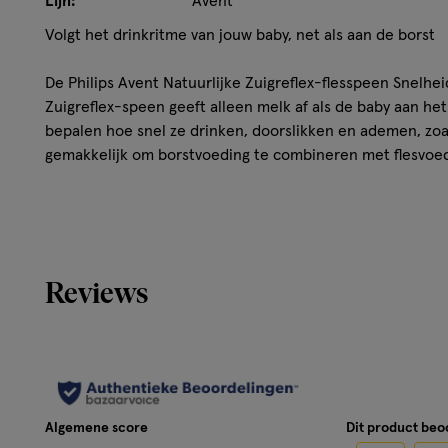
Lijn:
Avent
Volgt het drinkritme van jouw baby, net als aan de borst
De Philips Avent Natuurlijke Zuigreflex-flesspeen Snelhe
Zuigreflex-speen geeft alleen melk af als de baby aan het
bepalen hoe snel ze drinken, doorslikken en ademen, zoal
gemakkelijk om borstvoeding te combineren met flesvoed
De voordelen op een rij:
• Drink net als aan de borst met de Natuurlijke Zuigrefle
Reviews
• De flesspeen past de melkstroom aan het drinkritme va
• Zacht, flexibel ontwerp wat niet lekt met anti-krampjes
• De verschillende maten en toevoersnelheden groeien 
Algemene score
Dit product be
• Past op alle Philips Avent Natural-flessen