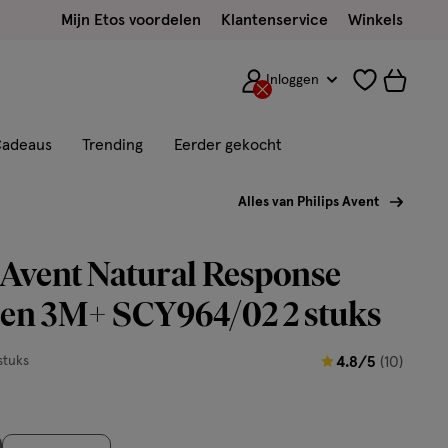
Mijn Etos voordelen
Klantenservice
Winkels
Inloggen
adeaus
Trending
Eerder gekocht
Alles van Philips Avent
 Avent Natural Response
een 3M+ SCY964/02 2 stuks
4.8
stuks
4.8/5
(10)
van
5
sterren