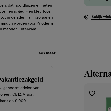
den, dat hoofdluizen en neten
uten en is geur- en kleurloos.
Bekijk win
r tot in de ademhalingsorganen
et immuun worden voor Prioderm
en metalen luizenkam
Alterna
 zicht en bereik van kinderen.
vakantiezakgeld
.v. geneesmiddelen van
eoleen, CB12, Vision,
toevoegen
 kans op €1000,-
aan
verlanglijst