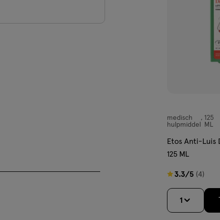
medisch
125
medisch
hulpmiddel
ML
hulpmiddel,
Etos Anti-Luis
125 ML
3.3
3.3/5
(4)
van
5
1
sterren