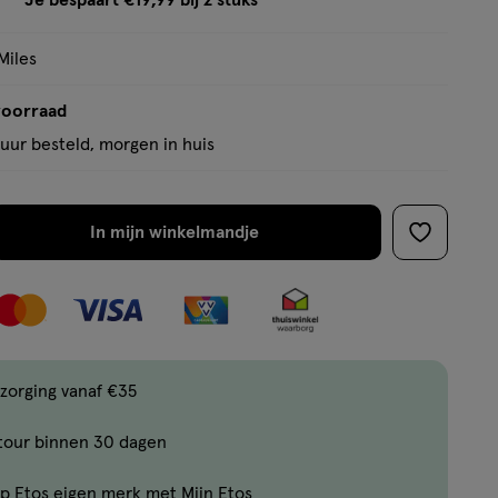
Je bespaart €19,99 bij 2 stuks
op
tooltip
basis
Miles
van
3
voorraad
reviews
uur besteld, morgen in huis
In mijn winkelmandje
verhoog
toevoege
aantal
aan
met
verlanglijs
één
,
Limiet
zorging vanaf €35
bereikt.
tour binnen 30 dagen
Je
kan
p Etos eigen merk met Mijn Etos