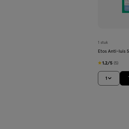
1 stuk
Etos Anti-luis
1.2
1.2/5
(5)
van
5
1
sterren
op
basis
van
5
reviews