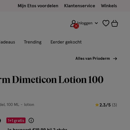
Mijn Etos voordelen
Klantenservice
Winkels
Inloggen
adeaus
Trending
Eerder gekocht
Alles van Prioderm
rm Dimeticon Lotion 100
2.3
del
100 ML
lotion
2.3/5
(3)
van
9
5
1+1 gratis
Product
sterren
badge