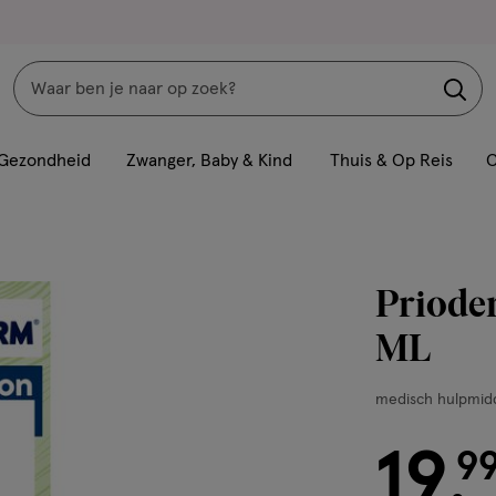
Zoeken
Interactie
met
Gezondheid
Zwanger, Baby & Kind
Thuis & Op Reis
C
dit
veld
opent
een
Priode
volledig
venster
ML
met
geavanceerde
medisch
medisch hulpmid
zoekopties
hulpmiddel,
100
19
€ 19.99
9
.
ML,