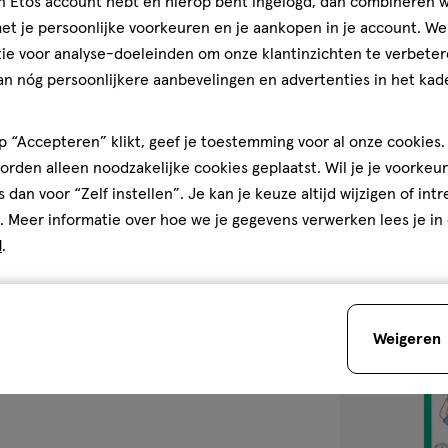
jn Etos account hebt en hierop bent ingelogd, dan combineren w
100 ML
t je persoonlijke voorkeuren en je aankopen in je account. W
Prioderm Plus 
ie voor analyse-doeleinden om onze klantinzichten te verbeter
ML
an nóg persoonlijkere aanbevelingen en advertenties in het kade
1
1/5
(1)
 “Accepteren” klikt, geef je toestemming voor al onze cookies. 
van
rden alleen noodzakelijke cookies geplaatst. Wil je je voorkeur
5
2
s dan voor “Zelf instellen”. Je kan je keuze altijd wijzigen of int
sterren
. Meer informatie over hoe we je gegevens verwerken lees je in
op
d
.
basis
van
toevoegen
1
aan
reviews
Weigeren
verlanglijst