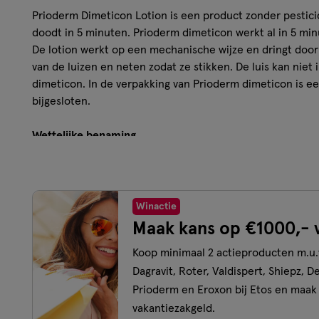
Prioderm Dimeticon Lotion is een product zonder pestici
doodt in 5 minuten. Prioderm dimeticon werkt al in 5 min
De lotion werkt op een mechanische wijze en dringt doo
van de luizen en neten zodat ze stikken. De luis kan ni
dimeticon. In de verpakking van Prioderm dimeticon is e
bijgesloten.
Wettelijke benaming
Medisch Hulpmiddel
Disclaimer
Raadpleeg voor gebruik de gebruiksaanwijzing. Buiten het
Winactie
Maak kans op €1000,- 
Koop minimaal 2 actieproducten m.u
Dagravit, Roter, Valdispert, Shiepz, D
Prioderm en Eroxon bij Etos en maak
vakantiezakgeld.