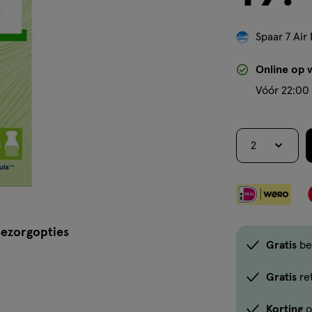
lotion
Spaar 7 Air 
Online op 
Vóór 22:00 
2
ezorgopties
Gratis
be
Gratis
re
Korting
o