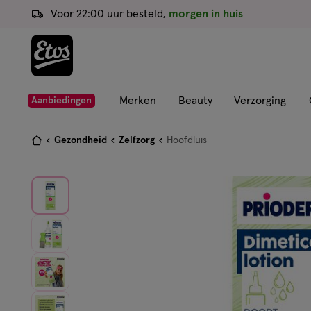
ga
Voor 22:00 uur besteld,
morgen in huis
naar
de
hoofd
content
ga
Merken
Beauty
Verzorging
Aanbiedingen
naar
de
Je
Gezondheid
Zelfzorg
Hoofdluis
zoekbalk
bent
ga
hier:
naar
de
footer