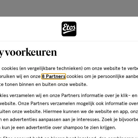
op
basis
van
Andere
4
reviews
Bijna 
y voorkeuren
toevoegen
aan
 cookies (en vergelijkbare technieken) om onze website te verb
verlanglijst
bruiken wij en onze
8 Partners
cookies om je persoonlijke aanb
te tonen binnen en buiten onze website.
ies verzamelen wij en onze Partners informatie over je klik- e
ebsite. Onze Partners verzamelen mogelijk ook informatie over 
uiten onze website. Hiermee kunnen we de website en app, on
 en advertenties aanpassen aan je interesses. Zoek je bijvoorb
kun je een advertentie over shampoo te zien krijgen.