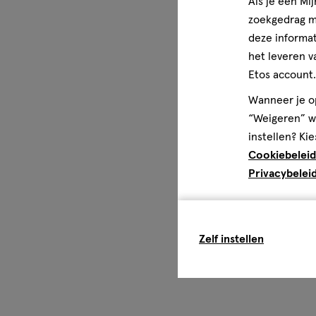
Als je een Mi
zoekgedrag me
deze informat
het leveren v
Etos account.
Wanneer je op
“Weigeren” wo
instellen? Kie
Cookiebeleid
Privacybelei
Zelf instellen