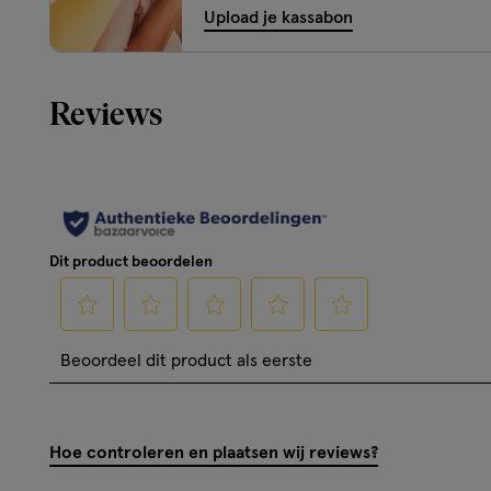
Upload je kassabon
Reviews
Dit product beoordelen
Selecteer
Selecteer
Selecteer
Selecteer
Selecteer
Beoordeel dit product als eerste
om
om
om
om
om
het
het
het
het
het
artikel
artikel
artikel
artikel
artikel
Hoe controleren en plaatsen wij reviews?
te
te
te
te
te
beoordelen
beoordelen
beoordelen
beoordelen
beoordelen